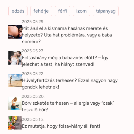
edzés
fehérje
férfi
izom
tápanyag
2025.05.29.
Mit árul el a kismama hasának mérete és
helyzete? Utalhat problémára, vagy a baba
nemére?
2025.05.27.
Folsavhiány még a babavárás előtt? – Így
jelezhet a test, ha hiányt szenved!
2025.05.22.
Hüvelyfertőzés terhesen? Ezzel nagyon nagy
gondok lehetnek!
2025.05.20.
Bőrviszketés terhesen – allergia vagy “csak”
feszülő bőr?
2025.05.15.
Ez mutatja, hogy folsavhiány áll fent!