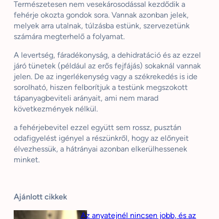
Természetesen nem vesekárosodással kezdődik a
fehérje okozta gondok sora. Vannak azonban jelek,
melyek arra utalnak, túlzásba estünk, szervezetünk
számára megterhelő a folyamat.
A levertség, fáradékonyság, a dehidratáció és az ezzel
járó tünetek (például az erős fejfájás) sokaknál vannak
jelen. De az ingerlékenység vagy a székrekedés is ide
sorolható, hiszen felborítjuk a testünk megszokott
tápanyagbeviteli arányait, ami nem marad
következmények nélkül.
a fehérjebevitel ezzel együtt sem rossz, pusztán
odafigyelést igényel a részünkről, hogy az előnyeit
élvezhessük, a hátrányai azonban elkerülhessenek
minket.
Ajánlott cikkek
Az anyatejnél nincsen jobb, és az