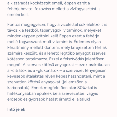
a kiszáradás kockázatát emeli, éppen ezrét a
fehérjebevitel fokozása mellett a vízfogyasztást is
emelni kell.
Fontos megjegyezni, hogy a vizelettel sok elektrolit is
távozik a testből, tápanyagok, vitaminok, melyeket
mindenképpen pótolni kell! Éppen ezért a fehérje
mellé fogyasszunk multivitamint is. Érdemes olyan
készítmény mellett dönteni, mely kifejezetten férfiak
számára készült, és a lehető legtöbb anyagot szerves
kötésben tartalmazza. Ezzel a felszívódás jelentősen
megnő! A szerves kötésű anyagokat – ezek praktikusan
a -citrátok és a -glükonátok – a szervezet lényegesen
kevesebb átalakítás révén képes hasznosítani, mint a
szervetlen kötésű anyagokat (jellemzően a -
karbonátok). Ennek megfelelően akár 80%-kal is
hatékonyabban épülnek be a szervezetbe, vagyis
erősebb és gyorsabb hatást érhető el általuk!
Intő jelek