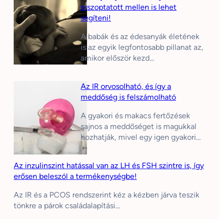
elszoptatott mellen is lehet
segíteni!
A babák és az édesanyák életének
is az egyik legfontosabb pillanat az,
amikor először kezd…
Az IR orvosolható, és így a
meddőség is felszámolható
A gyakori és makacs fertőzések
sajnos a meddőséget is magukkal
hozhatják, mivel egy igen gyakori…
Az inzulinszint hatással van az LH és FSH szintre is, így
erősen beleszól a termékenységbe!
Az IR és a PCOS rendszerint kéz a kézben járva teszik
tönkre a párok családalapítási…