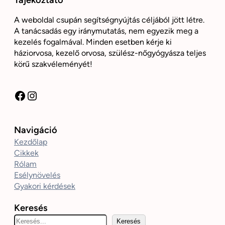
Tájékoztató
A weboldal csupán segítségnyújtás céljából jött létre.
A tanácsadás egy iránymutatás, nem egyezik meg a
kezelés fogalmával. Minden esetben kérje ki
háziorvosa, kezelő orvosa, szülész-nőgyógyásza teljes
körű szakvéleményét!
Facebook
Instagram
Navigáció
Kezdőlap
Cikkek
Rólam
Esélynövelés
Gyakori kérdések
Keresés
K
Keresés