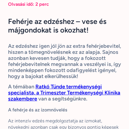
Olvasási idő:
2
perc
Fehérje az edzéshez – vese és
májgondokat is okozhat!
Az edzéshez igen jól jön az extra fehérjebevitel,
hiszen a tömegnövelésnek ez az alapja. Sajnos
azonban kevesen tudják, hogy a fokozott
fehérjebevitelnek megvannak a veszélyei is, így
mindenképpen fokozott odafigyelést igényel,
hogy a bajokat elkerülhessük!
A témában
Ratkó Tünde termékenységi
specialista, a Trimeszter Termékenységi Klinika
szakembere
van a segítségünkre.
A fehérje és az izomnövelés
Az intenzív edzés megdolgoztatja az izmokat,
növekedni azonban csak egy bizonyos pontig képesek