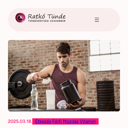
Ugrás
a
tartalomhoz
2025.03.18.
Étkezés
Férfi
Mozgás
Vitamin