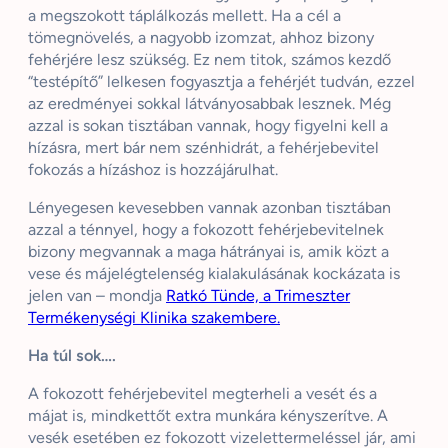
a megszokott táplálkozás mellett. Ha a cél a
tömegnövelés, a nagyobb izomzat, ahhoz bizony
fehérjére lesz szükség. Ez nem titok, számos kezdő
“testépítő” lelkesen fogyasztja a fehérjét tudván, ezzel
az eredményei sokkal látványosabbak lesznek. Még
azzal is sokan tisztában vannak, hogy figyelni kell a
hízásra, mert bár nem szénhidrát, a fehérjebevitel
fokozás a hízáshoz is hozzájárulhat.
Lényegesen kevesebben vannak azonban tisztában
azzal a ténnyel, hogy a fokozott fehérjebevitelnek
bizony megvannak a maga hátrányai is, amik közt a
vese és májelégtelenség kialakulásának kockázata is
jelen van – mondja
Ratkó Tünde, a Trimeszter
Termékenységi Klinika szakembere.
Ha túl sok….
A fokozott fehérjebevitel megterheli a vesét és a
májat is, mindkettőt extra munkára kényszerítve. A
vesék esetében ez fokozott vizelettermeléssel jár, ami