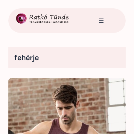
Ugrás
a
tartalomhoz
fehérje