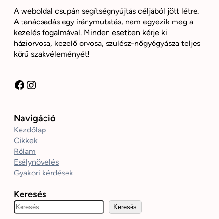
A weboldal csupán segítségnyújtás céljából jött létre.
A tanácsadás egy iránymutatás, nem egyezik meg a
kezelés fogalmával. Minden esetben kérje ki
háziorvosa, kezelő orvosa, szülész-nőgyógyásza teljes
körű szakvéleményét!
Facebook
Instagram
Navigáció
Kezdőlap
Cikkek
Rólam
Esélynövelés
Gyakori kérdések
Keresés
K
Keresés
e