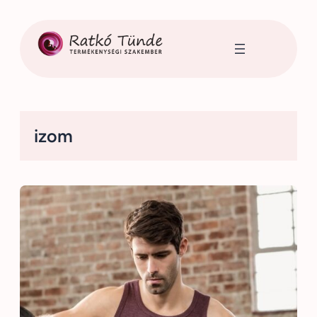
Ugrás
a
tartalomhoz
izom