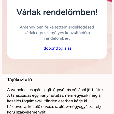
Várlak rendelőmben!
Amennyiben felkeltettem érdeklődésed
várlak egy személyes konzultációra
rendelőmben.
Időpontfoglalás
Tájékoztató
A weboldal csupán segítségnyújtás céljából jött létre.
A tanácsadás egy iránymutatás, nem egyezik meg a
kezelés fogalmával. Minden esetben kérje ki
háziorvosa, kezelő orvosa, szülész-nőgyógyásza teljes
körű szakvéleményét!