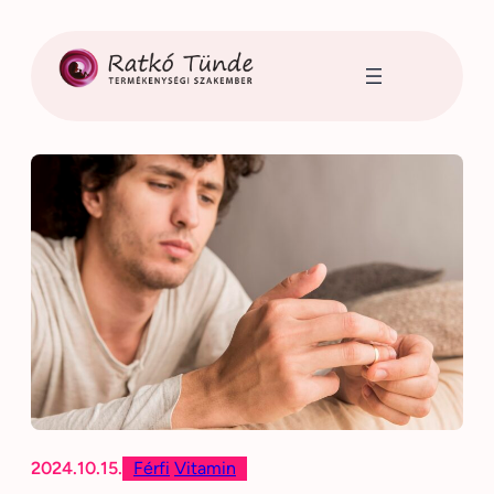
Ugrás
a
tartalomhoz
2024.10.15.
Férfi
Vitamin