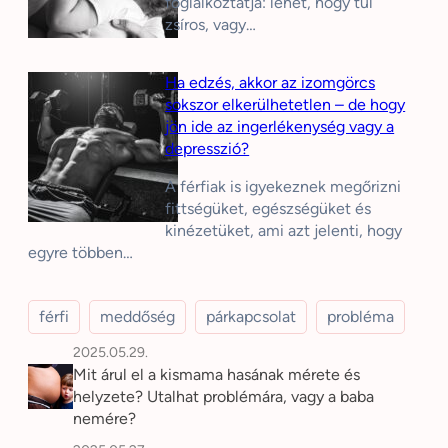
foglalkoztatja: lehet, hogy túl
zsíros, vagy…
Ha edzés, akkor az izomgörcs
sokszor elkerülhetetlen – de hogy
jön ide az ingerlékenység vagy a
depresszió?
A férfiak is igyekeznek megőrizni
fittségüket, egészségüket és
kinézetüket, ami azt jelenti, hogy
egyre többen…
férfi
meddőség
párkapcsolat
probléma
2025.05.29.
Mit árul el a kismama hasának mérete és
helyzete? Utalhat problémára, vagy a baba
nemére?