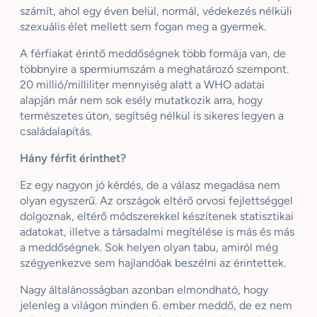
számít, ahol egy éven belül, normál, védekezés nélküli
szexuális élet mellett sem fogan meg a gyermek.
A férfiakat érintő meddőségnek több formája van, de
többnyire a spermiumszám a meghatározó szempont.
20 millió/milliliter mennyiség alatt a WHO adatai
alapján már nem sok esély mutatkozik arra, hogy
természetes úton, segítség nélkül is sikeres legyen a
családalapítás.
Hány férfit érinthet?
Ez egy nagyon jó kérdés, de a válasz megadása nem
olyan egyszerű. Az országok eltérő orvosi fejlettséggel
dolgoznak, eltérő módszerekkel készítenek statisztikai
adatokat, illetve a társadalmi megítélése is más és más
a meddőségnek. Sok helyen olyan tabu, amiról még
szégyenkezve sem hajlandóak beszélni az érintettek.
Nagy általánosságban azonban elmondható, hogy
jelenleg a világon minden 6. ember meddő, de ez nem