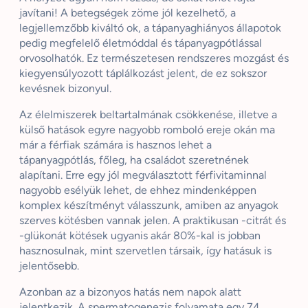
javítani! A betegségek zöme jól kezelhető, a
legjellemzőbb kiváltó ok, a tápanyaghiányos állapotok
pedig megfelelő életmóddal és tápanyagpótlással
orvosolhatók. Ez természetesen rendszeres mozgást és
kiegyensúlyozott táplálkozást jelent, de ez sokszor
kevésnek bizonyul.
Az élelmiszerek beltartalmának csökkenése, illetve a
külső hatások egyre nagyobb romboló ereje okán ma
már a férfiak számára is hasznos lehet a
tápanyagpótlás, főleg, ha családot szeretnének
alapítani. Erre egy jól megválasztott férfivitaminnal
nagyobb esélyük lehet, de ehhez mindenképpen
komplex készítményt válasszunk, amiben az anyagok
szerves kötésben vannak jelen. A praktikusan -citrát és
-glükonát kötések ugyanis akár 80%-kal is jobban
hasznosulnak, mint szervetlen társaik, így hatásuk is
jelentősebb.
Azonban az a bizonyos hatás nem napok alatt
jelentkezik. A spermatogenezis folyamata egy 74