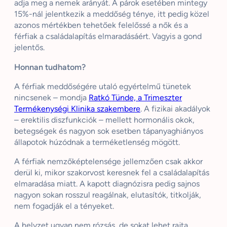
adja meg a nemek arányát. A párok esetében mintegy
15%-nál jelentkezik a meddőség ténye, itt pedig közel
azonos mértékben tehetőek felelőssé a nők és a
férfiak a családalapítás elmaradásáért. Vagyis a gond
jelentős.
Honnan tudhatom?
A férfiak meddőségére utaló egyértelmű tünetek
nincsenek – mondja
Ratkó Tünde, a Trimeszter
Termékenységi Klinika szakembere
. A fizikai akadályok
– erektilis diszfunkciók – mellett hormonális okok,
betegségek és nagyon sok esetben tápanyaghiányos
állapotok húzódnak a terméketlenség mögött.
A férfiak nemzőképtelensége jellemzően csak akkor
derül ki, mikor szakorvost keresnek fel a családalapítás
elmaradása miatt. A kapott diagnózisra pedig sajnos
nagyon sokan rosszul reagálnak, elutasítók, titkolják,
nem fogadják el a tényeket.
A helyzet ugyan nem rózsás, de sokat lehet rajta