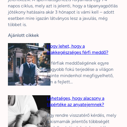
napos ciklus, mely azt is jelenti, hogy a tápanyagpótlás
jótékony hatásaira akár 3 hónapot is várni kell – adott
esetben mire igazán látványos lesz a javulás, még
többet is.
Ajánlott cikkek
Hogy lehet, hogy a
makkegészséges férfi meddő?
A férfiak meddőségének egyre
nagyobb fokú terjedése a világon
szinte mindenhol megfigyelhető,
ám a fejlett…
Lehetséges, hogy alacsony a
tápértéke az anyatejemnek?
Egy rendre visszatérő kérdés, mely
a kismamák jelentős többségét