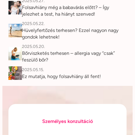
2025.05.27.
Folsavhiány még a babavárás előtt? – Így
jelezhet a test, ha hiányt szenved!
2025.05.22.
Hüvelyfertőzés terhesen? Ezzel nagyon nagy
gondok lehetnek!
2025.05.20.
Bőrviszketés terhesen – allergia vagy “csak”
feszülő bőr?
2025.05.15.
Ez mutatja, hogy folsavhiány áll fent!
Személyes konzultáció