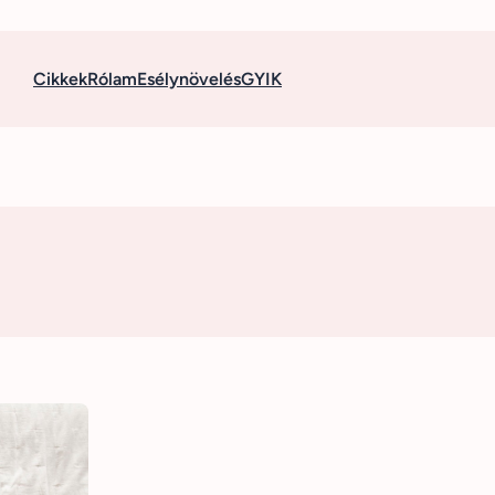
Cikkek
Rólam
Esélynövelés
GYIK