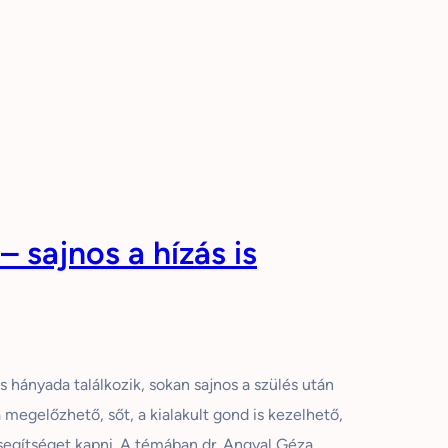
– sajnos a hízás is
 hányada találkozik, sokan sajnos a szülés után
 megelőzhető, sőt, a kialakult gond is kezelhető,
 segítséget kapni. A témában dr. Angyal Géza