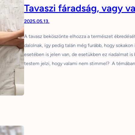
Tavaszi fáradság, vagy v
2025.05.13.
A tavasz beköszönte elhozza a természet ébredését,
dalolnak, így pedig talán még furább, hogy sokakon 
esetében is jelen van, de esetükben ez riadalmat is 
testem jelzi, hogy valami nem stimmel? A témába