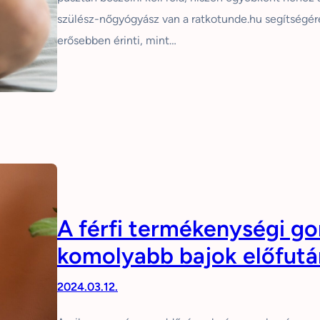
szülész-nőgyógyász van a ratkotunde.hu segítségér
erősebben érinti, mint…
A férfi termékenységi g
komolyabb bajok előfutá
2024.03.12.