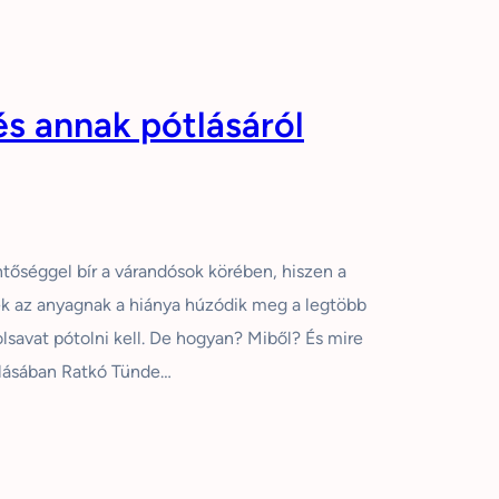
és annak pótlásáról
ntőséggel bír a várandósok körében, hiszen a
k az anyagnak a hiánya húzódik meg a legtöbb
savat pótolni kell. De hogyan? Miből? És mire
olásában Ratkó Tünde…