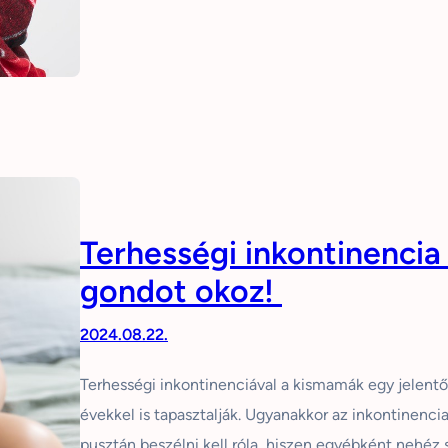
Terhességi inkontinencia 
gondot okoz!
2024.08.22.
Terhességi inkontinenciával a kismamák egy jelentős
évekkel is tapasztalják. Ugyanakkor az inkontinencia
pusztán beszélni kell róla, hiszen egyébként nehéz