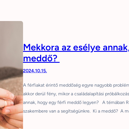
Mekkora az esélye annak,
meddő?
2024.10.15.
A férfiakat érintő meddőség egyre nagyobb problém
akkor derül fény, mikor a családalapítási próbálkoz
annak, hogy egy férfi meddő legyen? A témában Ra
szakembere van a segítségünkre. Ki a meddő? A m