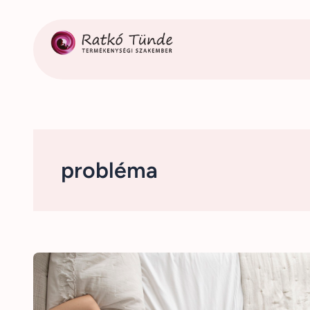
Ugrás
a
tartalomhoz
probléma