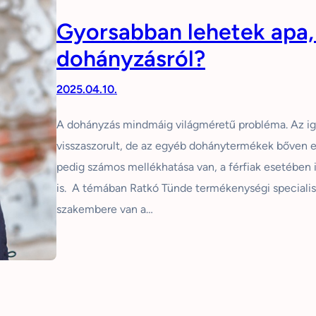
Gyorsabban lehetek apa,
dohányzásról?
2025.04.10.
A dohányzás mindmáig világméretű probléma. Az igaz
visszaszorult, de az egyéb dohánytermékek bőven e
pedig számos mellékhatása van, a férfiak esetében i
is. A témában Ratkó Tünde termékenységi specialist
szakembere van a…