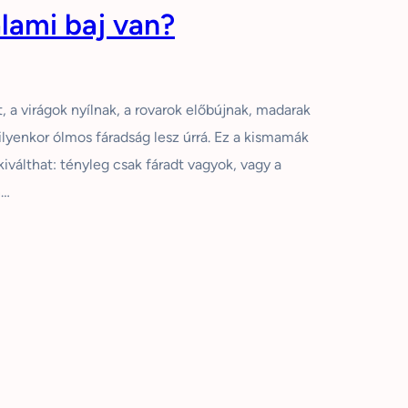
alami baj van?
 a virágok nyílnak, a rovarok előbújnak, madarak
ilyenkor ólmos fáradság lesz úrrá. Ez a kismamák
kiválthat: tényleg csak fáradt vagyok, vagy a
n…