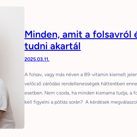
Minden, amit a folsavról 
tudni akartál
2025.03.11.
A folsav, vagy más néven a B9-vitamin kiemelt jele
velőcső záródási rendellenességek hátterében enne
esetben. Nem csoda, ha minden kismama tudja, a fol
kell figyelni a pótlás során? A kérdések megválasz