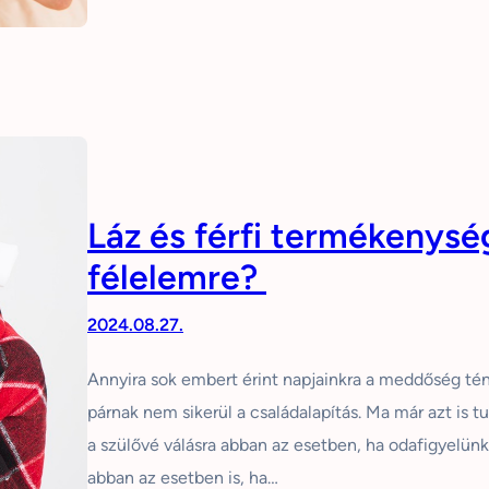
Láz és férfi termékenysé
félelemre?
2024.08.27.
Annyira sok embert érint napjainkra a meddőség t
párnak nem sikerül a családalapítás. Ma már azt is 
a szülővé válásra abban az esetben, ha odafigyelün
abban az esetben is, ha…