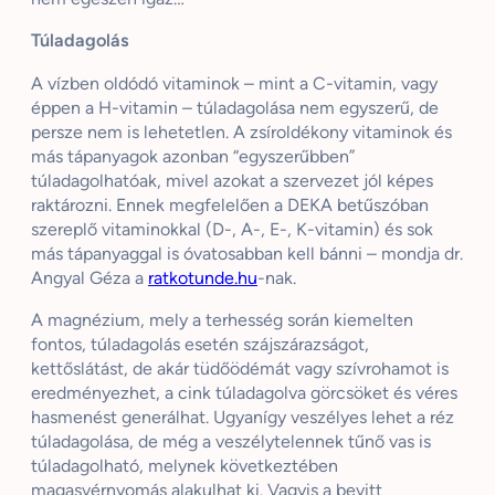
Túladagolás
A vízben oldódó vitaminok – mint a C-vitamin, vagy
éppen a H-vitamin – túladagolása nem egyszerű, de
persze nem is lehetetlen. A zsíroldékony vitaminok és
más tápanyagok azonban “egyszerűbben”
túladagolhatóak, mivel azokat a szervezet jól képes
raktározni. Ennek megfelelően a DEKA betűszóban
szereplő vitaminokkal (D-, A-, E-, K-vitamin) és sok
más tápanyaggal is óvatosabban kell bánni – mondja dr.
Angyal Géza a
ratkotunde.hu
-nak.
A magnézium, mely a terhesség során kiemelten
fontos, túladagolás esetén szájszárazságot,
kettőslátást, de akár tüdőödémát vagy szívrohamot is
eredményezhet, a cink túladagolva görcsöket és véres
hasmenést generálhat. Ugyanígy veszélyes lehet a réz
túladagolása, de még a veszélytelennek tűnő vas is
túladagolható, melynek következtében
magasvérnyomás alakulhat ki. Vagyis a bevitt