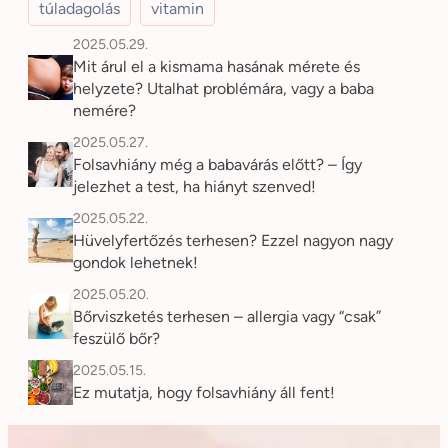
túladagolás
vitamin
2025.05.29.
Mit árul el a kismama hasának mérete és
helyzete? Utalhat problémára, vagy a baba
nemére?
2025.05.27.
Folsavhiány még a babavárás előtt? – Így
jelezhet a test, ha hiányt szenved!
2025.05.22.
Hüvelyfertőzés terhesen? Ezzel nagyon nagy
gondok lehetnek!
2025.05.20.
Bőrviszketés terhesen – allergia vagy “csak”
feszülő bőr?
2025.05.15.
Ez mutatja, hogy folsavhiány áll fent!