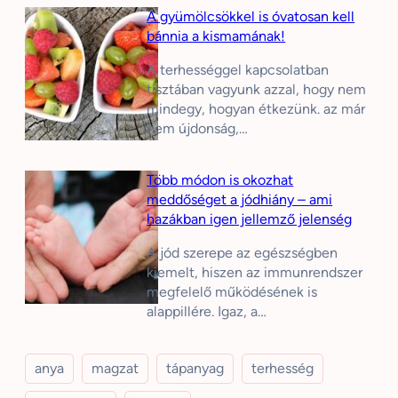
A gyümölcsökkel is óvatosan kell
bánnia a kismamának!
A terhességgel kapcsolatban
tisztában vagyunk azzal, hogy nem
mindegy, hogyan étkezünk. az már
nem újdonság,…
Több módon is okozhat
meddőséget a jódhiány – ami
hazákban igen jellemző jelenség
A jód szerepe az egészségben
kiemelt, hiszen az immunrendszer
megfelelő működésének is
alappillére. Igaz, a…
anya
magzat
tápanyag
terhesség