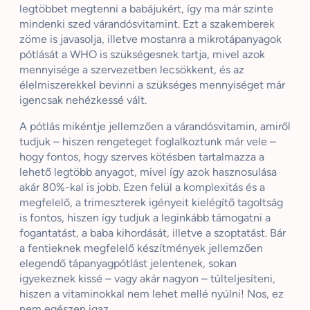
legtöbbet megtenni a babájukért, így ma már szinte
mindenki szed várandósvitamint. Ezt a szakemberek
zöme is javasolja, illetve mostanra a mikrotápanyagok
pótlását a WHO is szükségesnek tartja, mivel azok
mennyisége a szervezetben lecsökkent, és az
élelmiszerekkel bevinni a szükséges mennyiséget már
igencsak nehézkessé vált.
A pótlás mikéntje jellemzően a várandósvitamin, amiről
tudjuk – hiszen rengeteget foglalkoztunk már vele –
hogy fontos, hogy szerves kötésben tartalmazza a
lehető legtöbb anyagot, mivel így azok hasznosulása
akár 80%-kal is jobb. Ezen felül a komplexitás és a
megfelelő, a trimeszterek igényeit kielégítő tagoltság
is fontos, hiszen így tudjuk a leginkább támogatni a
fogantatást, a baba kihordását, illetve a szoptatást. Bár
a fentieknek megfelelő készítmények jellemzően
elegendő tápanyagpótlást jelentenek, sokan
igyekeznek kissé – vagy akár nagyon – túlteljesíteni,
hiszen a vitaminokkal nem lehet mellé nyúlni! Nos, ez
nem egészen igaz…