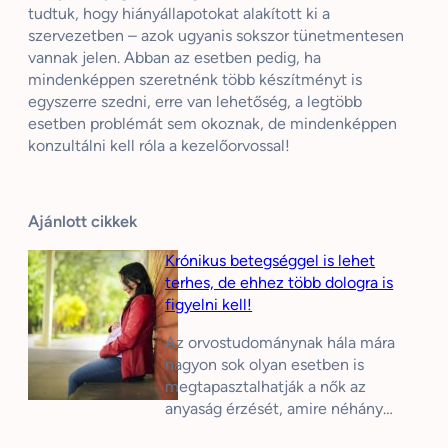
tudtuk, hogy hiányállapotokat alakított ki a
szervezetben – azok ugyanis sokszor tünetmentesen
vannak jelen. Abban az esetben pedig, ha
mindenképpen szeretnénk több készítményt is
egyszerre szedni, erre van lehetőség, a legtöbb
esetben problémát sem okoznak, de mindenképpen
konzultálni kell róla a kezelőorvossal!
Ajánlott cikkek
Krónikus betegséggel is lehet
terhes, de ehhez több dologra is
figyelni kell!
Az orvostudománynak hála mára
nagyon sok olyan esetben is
megtapasztalhatják a nők az
anyaság érzését, amire néhány…