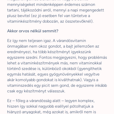
mennyiségeket mindenképpen érdemes számon
tartani, tájékozódni arról, mennyi a napi megengedett
plusz bevitel (ez jó esetben fel van tűntetve a
vitaminkészítmény dobozán, az összetevőknél).
Akkor orvos nélkül semmit?
Ez így nem teljesen igaz. A várandósvitamin
önmagában nem okoz gondot, a bajt jellemzően az
eredményezi, ha több készítményt igyekszünk
egyszerre szedni. Fontos megjegyezni, hogy problémás
lehet a vitaminkészítmények más, nem vitaminokkal
történő szedése is, különböző okokból (gyengíthetik
egymás hatását, egyes gyógynövényekkel vegyítve
akár komolyabb gondokat is kiválthatnak). Vagyis a
vitaminszedés egy picit sem gond, de egyszerre inkább
csak egy készítményt válasszuk.
Ez – főleg a várandósság alatt – legyen komplex,
hiszen így sokkal nagyobb eséllyel pótolhatjuk a
hiányzó anyagokat, még azokat is, amikről nem is