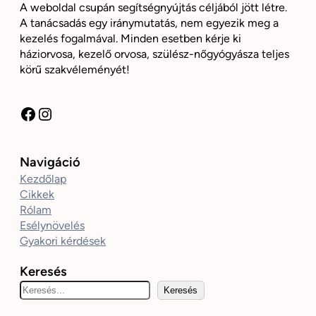
A weboldal csupán segítségnyújtás céljából jött létre.
A tanácsadás egy iránymutatás, nem egyezik meg a
kezelés fogalmával. Minden esetben kérje ki
háziorvosa, kezelő orvosa, szülész-nőgyógyásza teljes
körű szakvéleményét!
Facebook
Instagram
Navigáció
Kezdőlap
Cikkek
Rólam
Esélynövelés
Gyakori kérdések
Keresés
K
Keresés
e