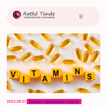
Ugrás
a
tartalomhoz
2023.09.21.
Étkezés
Várandósság
Vitamin