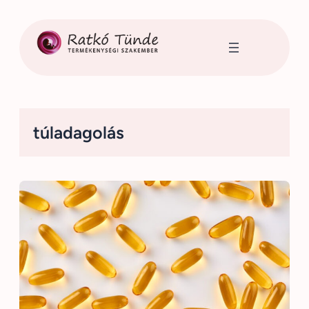
Ugrás
a
tartalomhoz
túladagolás