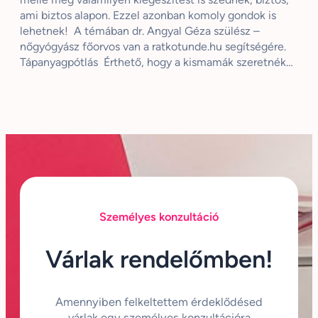
ami biztos alapon. Ezzel azonban komoly gondok is
lehetnek! A témában dr. Angyal Géza szülész –
nőgyógyász főorvos van a ratkotunde.hu segítségére.
Tápanyagpótlás Érthető, hogy a kismamák szeretnék…
Személyes konzultáció
Várlak rendelőmben!
Amennyiben felkeltettem érdeklődésed
várlak egy személyes konzultációra