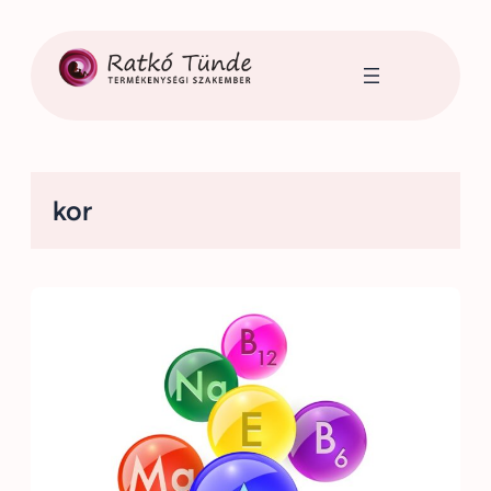
Ugrás
a
tartalomhoz
kor