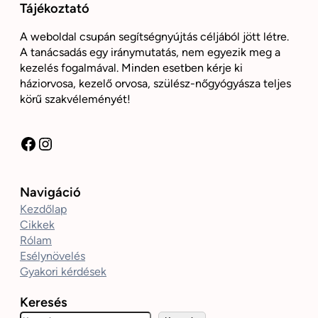
Tájékoztató
A weboldal csupán segítségnyújtás céljából jött létre.
A tanácsadás egy iránymutatás, nem egyezik meg a
kezelés fogalmával. Minden esetben kérje ki
háziorvosa, kezelő orvosa, szülész-nőgyógyásza teljes
körű szakvéleményét!
Facebook
Instagram
Navigáció
Kezdőlap
Cikkek
Rólam
Esélynövelés
Gyakori kérdések
Keresés