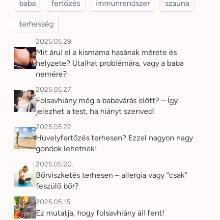
baba
fertőzés
immunrendszer
szauna
terhesség
2025.05.29.
Mit árul el a kismama hasának mérete és
helyzete? Utalhat problémára, vagy a baba
nemére?
2025.05.27.
Folsavhiány még a babavárás előtt? – Így
jelezhet a test, ha hiányt szenved!
2025.05.22.
Hüvelyfertőzés terhesen? Ezzel nagyon nagy
gondok lehetnek!
2025.05.20.
Bőrviszketés terhesen – allergia vagy “csak”
feszülő bőr?
2025.05.15.
Ez mutatja, hogy folsavhiány áll fent!