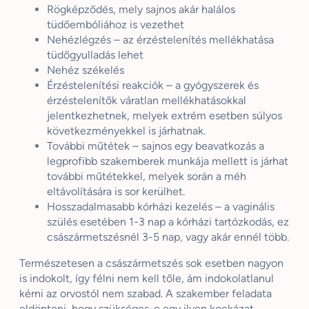
Rögképződés, mely sajnos akár halálos
tüdőembóliához is vezethet
Nehézlégzés – az érzéstelenítés mellékhatása
tüdőgyulladás lehet
Nehéz székelés
Érzéstelenítési reakciók – a gyógyszerek és
érzéstelenítők váratlan mellékhatásokkal
jelentkezhetnek, melyek extrém esetben súlyos
következményekkel is járhatnak.
További műtétek – sajnos egy beavatkozás a
legprofibb szakemberek munkája mellett is járhat
további műtétekkel, melyek során a méh
eltávolítására is sor kerülhet.
Hosszadalmasabb kórházi kezelés – a vaginális
szülés esetében 1-3 nap a kórházi tartózkodás, ez
császármetszésnél 3-5 nap, vagy akár ennél több.
Természetesen a császármetszés sok esetben nagyon
is indokolt, így félni nem kell tőle, ám indokolatlanul
kérni az orvostól nem szabad. A szakember feladata
eldönteni, hogy szükséges-e egy ilyen kockázat