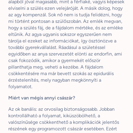
alapból jóval magasabb, mint a férfiaké, vagyis képesek
elviselni a szülés ezen velejáróját. A másik dolog, hogy
az agy kompenzál. Sok nő nem is tudja felidézni, hogy
mi történt pontosan a szülőszobán. Az emlék megvan,
hogy a szülés fáj, de a fájdalom mértéke, és az emléke
eltűnik. Az agya ugyanis sokszor egyszerűen nem
tárolja el ezeket az információkat, így ösztönözve a
további gyerekvállalást. Ráadásul a születéssel
egyidőben az anya szervezetét elönti az endorfin, ami
csak fokozódik, amikor a gyermekét először
pillanthatja meg, veheti a kezébe. A fájdalom
csökkentésére ma már bevett szokás az epidurális
érzéstelenítés, mely nagyban megkönnyíti a
folyamatot.
Miért van mégis annyi császár?
Az ok banális: az orvosilag biztonságosabb. Jobban
kontrollálható a folyamat, kiküszöbölhető, a
valószínűsége csökkenthető a komplikációk jelentős
részének egy programozott császár esetében. Ezért