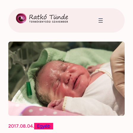
Ugrás
a
tartalomhoz
2017.08.04.
Egyéb