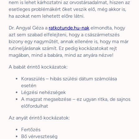
nem is lehet kárhoztatni az orvostársadalmat, hiszen az
esetleges problémákért őket veszik elő, még akkor is,
ha azokat nem lehetett előre látni.
Dr. Angyal Géza a
ratkotunde.hu-nak
elmondta, hogy
azt sem szabad elfelejteni, hogy a császármetszés
bizony egy nagyműtét, annak ellenére is, hogy ma már
rutineljárásnak számít. Ez pedig kockázatokat rejt
magában, mind a babára, mind az anyára nézve!
A babát érintő kockázatok:
Koraszülés – hibás szülési dátum számolása
esetén
Légzési nehézségek
A magzat megsebzése – ez ugyan ritka, de sajnos
előfordulhat
Az anyát érintő kockázatok:
Fertőzés
Bő vérveszteség