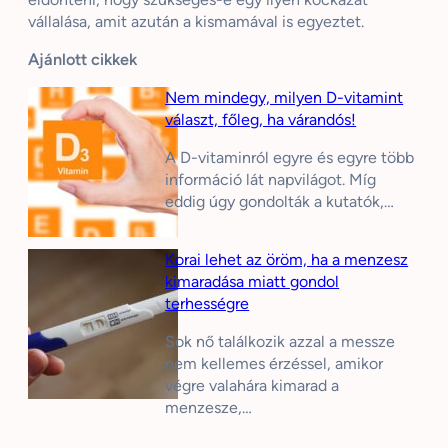
vállalása, amit azután a kismamával is egyeztet.
Ajánlott cikkek
Nem mindegy, milyen D-vitamint
választ, főleg, ha várandós!
A D-vitaminról egyre és egyre több
információ lát napvilágot. Míg
eddig úgy gondolták a kutatók,…
Korai lehet az öröm, ha a menzesz
kimaradása miatt gondol
terhességre
Sok nő találkozik azzal a messze
nem kellemes érzéssel, amikor
végre valahára kimarad a
menzesze,…