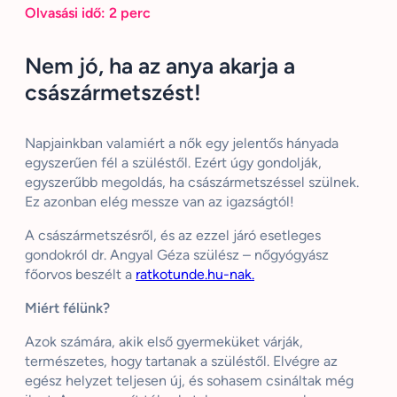
Olvasási idő:
2
perc
Nem jó, ha az anya akarja a
császármetszést!
Napjainkban valamiért a nők egy jelentős hányada
egyszerűen fél a szüléstől. Ezért úgy gondolják,
egyszerűbb megoldás, ha császármetszéssel szülnek.
Ez azonban elég messze van az igazságtól!
A császármetszésről, és az ezzel járó esetleges
gondokról dr. Angyal Géza szülész – nőgyógyász
főorvos beszélt a
ratkotunde.hu-nak.
Miért félünk?
Azok számára, akik első gyermeküket várják,
természetes, hogy tartanak a szüléstől. Elvégre az
egész helyzet teljesen új, és sohasem csináltak még