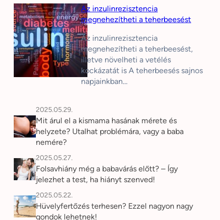
Az inzulinrezisztencia
megnehezítheti a teherbeesést
Az inzulinrezisztencia
megnehezítheti a teherbeesést,
illetve növelheti a vetélés
kockázatát is A teherbeesés sajnos
napjainkban…
2025.05.29.
Mit árul el a kismama hasának mérete és
helyzete? Utalhat problémára, vagy a baba
nemére?
2025.05.27.
Folsavhiány még a babavárás előtt? – Így
jelezhet a test, ha hiányt szenved!
2025.05.22.
Hüvelyfertőzés terhesen? Ezzel nagyon nagy
gondok lehetnek!