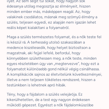
ilyet. Az sem segít túl sokat, hogy nagyon sok
édesanya utólag megosztja az élményeit, hiszen
minden ember más, másképpen reagál. Az, hogy
valakinek csodálatos, másnak meg szörnyű élmény a
szülés, teljesen egyedi, ez alapján nem igazán lehet
reális képet kialakítani a folyamatról.
Maga a szülés természetes folyamat, és a nők teste fel
is készül rá. A terhesség utolsó szakaszában a
medence kiszélesedik, hogy helyet biztosítson a
magzatnak, aki fejjel lefelé, befordul, hogy
könnyebben születhessen meg. a nők teste, minden
egyes részletében úgy van „megtervezve”, hogy ezt a
folyamatot különösebb gond nélkül végig csinálhassa.
A komplikációk sajnos az életvitelünk következményei,
illetve a nem teljesen tökéletes rendszeré, hiszen a
testünkben is lehetnek apró hibák.
Tény, hogy a fájdalom a szülés velejárója. Ez
kikerülhetetlen, de a test egy nagyon érdekesen
működő gépezet. Egyrészt a nők fájdalomküszöbe