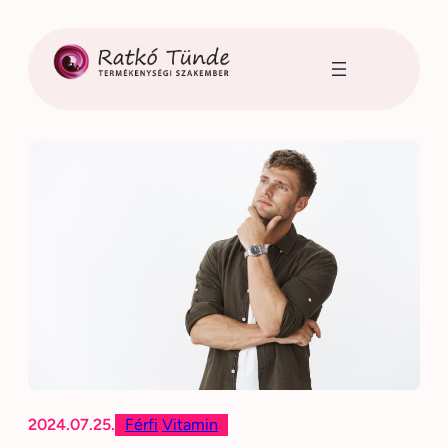
Ugrás
a
tartalomhoz
2024.07.25.
Férfi
Vitamin