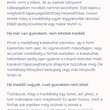
érinti, mint a nőket, de az esetek túlnyomó
többségében mindkét nemnél kezelhető. Első lépés a
megfelelő tápanyagellátottság helyreállítása, hiszen
ennek hiány a meddőség egyik leggyakoribb okozója!
Ebből pedig következik egy másik tévhit is.
Ha már van gyerekem, nem lehetek meddő
Mivel a meddőség kialakulhat bármikor, így a fenti
kijelentés nem igaz. Az úgynevezett másodlagos, vagy
secunder meddőség a férfiak esetében is kialakulhat,
hátterében pedig igen gyakran a rohanó életvitel miatt
kialakuló tápanyaghiányos állapotok húzódnak meg. De
meddőség létrejöhet betegség vagy más tényezők
révén is!
Ha meddő vagyok, csak gyerekem nem lehet
Tisztázzuk, hogy a meddőség egy tünet, azt jelezi, a
test működése nem megfelelő! Ez azért fontos, mert a
férfiak sok esetben még örülnek is ennek a