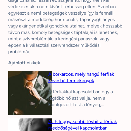
diagnózisnak, hiszen ez azt jelenti, hogy nem kell
védekezniük a nem kívánt terhesség ellen. Azonban
egyrészt a nemi betegségek veszélye így is fennáll,
másrészt a meddőség hormonális, tápanyaghiányos
vagy akár genetikai gondokra utalhat, melyek hosszabb
távon más, komoly betegségek táptalajai is lehetnek,
mint a szívproblémák, a keringési panaszok, vagy
éppen a kiválasztási szervrendszer működési
problémái.
Ajánlott cikkek
A borkarcos, mély hangú férfiak
kevésbé termékenyek
A férfiakkal kapcsolatban egy a
legtöbb nő azt vallja, nem a
kidolgozott test a lényeg,…
Az 5 leggyakoribb tévhit a férfiak
meddőségével kapcsolatban