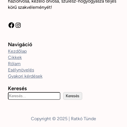
háziorvosa, kezelő orvosa, szülész-nőgyógyásza teljes
körű szakvéleményét!
Facebook
Instagram
Navigáció
Kezdőlap
Cikkek
Rólam
Esélynövelés
Gyakori kérdések
Keresés
K
Keresés
e
r
e
Copyright © 2025 | Ratkó Tünde
s
é