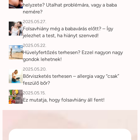
helyzete? Utalhat problémára, vagy a baba
nemére?
2025.05.27.
Folsavhiány még a babavárás előtt? – Így
jelezhet a test, ha hiányt szenved!
2025.05.22.
Hüvelyfertőzés terhesen? Ezzel nagyon nagy
gondok lehetnek!
2025.05.20.
Bőrviszketés terhesen – allergia vagy “csak”
feszülő bőr?
2025.05.15.
Ez mutatja, hogy folsavhiány áll fent!