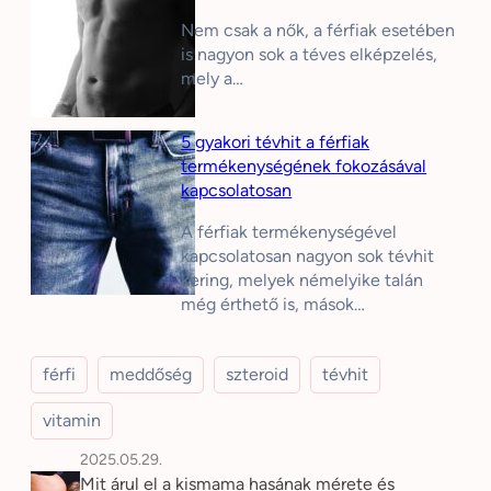
Nem csak a nők, a férfiak esetében
is nagyon sok a téves elképzelés,
mely a…
5 gyakori tévhit a férfiak
termékenységének fokozásával
kapcsolatosan
A férfiak termékenységével
kapcsolatosan nagyon sok tévhit
kering, melyek némelyike talán
még érthető is, mások…
férfi
meddőség
szteroid
tévhit
vitamin
2025.05.29.
Mit árul el a kismama hasának mérete és