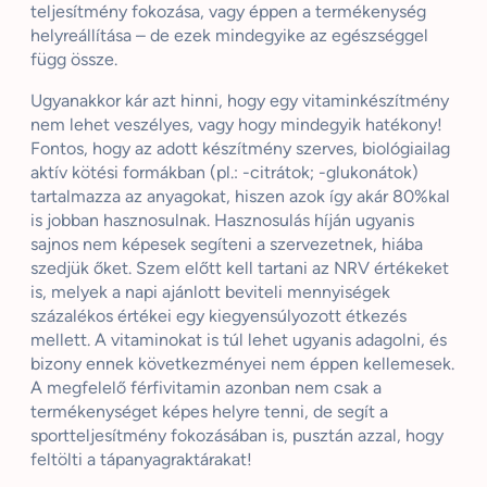
teljesítmény fokozása, vagy éppen a termékenység
helyreállítása – de ezek mindegyike az egészséggel
függ össze.
Ugyanakkor kár azt hinni, hogy egy vitaminkészítmény
nem lehet veszélyes, vagy hogy mindegyik hatékony!
Fontos, hogy az adott készítmény szerves, biológiailag
aktív kötési formákban (pl.: -citrátok; -glukonátok)
tartalmazza az anyagokat, hiszen azok így akár 80%kal
is jobban hasznosulnak. Hasznosulás híján ugyanis
sajnos nem képesek segíteni a szervezetnek, hiába
szedjük őket. Szem előtt kell tartani az NRV értékeket
is, melyek a napi ajánlott beviteli mennyiségek
százalékos értékei egy kiegyensúlyozott étkezés
mellett. A vitaminokat is túl lehet ugyanis adagolni, és
bizony ennek következményei nem éppen kellemesek.
A megfelelő férfivitamin azonban nem csak a
termékenységet képes helyre tenni, de segít a
sportteljesítmény fokozásában is, pusztán azzal, hogy
feltölti a tápanyagraktárakat!