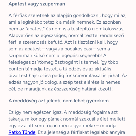
Apatest vagy szuperman
A férfiak szeretnek az alapján gondolkozni, hogy mi az,
ami a leginkább tetszik a másik nemnek. Ez azonban
nem az “apatest” és nem is a testépítő izomkolosszus.
Alapvetően az egészséges, normál testtel rendelkező
férfi a szerencsés befutó. Azt is tisztázni kell, hogy
sem az apatest – vagyis a pocakos pasi – sem a
szuperman külső nem a legegészségesebb! A
felesleges zsírtömeg ösztrogént is termel, így több
ponton támadja testet, a túledzés és az aktuális
divattest hajszolása pedig funkcióromlással is járhat. Az
edzés nagyon jó dolog, a szép test elérése is nemes
cél, de maradjunk az észszerűség határai között!
A meddőség azt jelenti, nem lehet gyerekem
Ez így nem egészen igaz. A meddőség fogalma azt
takarja, mikor egy párnak normál szexuális élet mellett
egy év alatt sem fogan meg a gyermeke – mondja
Ratkó Tünde
. Ez a jelenség a férfiakat legalább annyira