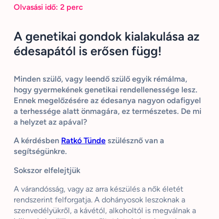
Olvasási idő:
2
perc
A genetikai gondok kialakulása az
édesapától is erősen függ!
Minden szülő, vagy leendő szülő egyik rémálma,
hogy gyermekének genetikai rendellenessége lesz.
Ennek megelőzésére az édesanya nagyon odafigyel
a terhessége alatt önmagára, ez természetes. De mi
a helyzet az apával?
A kérdésben
Ratkó Tünde
szülésznő van a
segítségünkre.
Sokszor elfelejtjük
A várandósság, vagy az arra készülés a nők életét
rendszerint felforgatja. A dohányosok leszoknak a
szenvedélyükről, a kávétól, alkoholtól is megválnak a