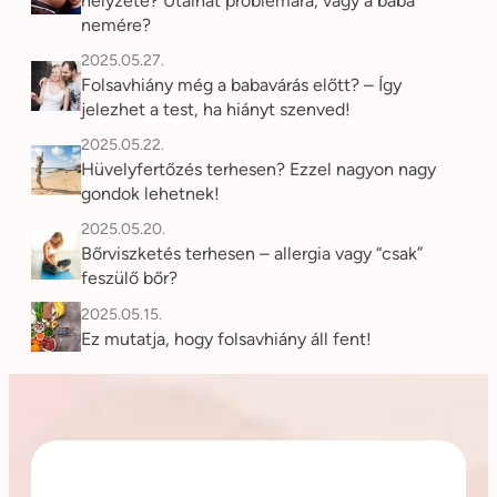
helyzete? Utalhat problémára, vagy a baba
nemére?
2025.05.27.
Folsavhiány még a babavárás előtt? – Így
jelezhet a test, ha hiányt szenved!
2025.05.22.
Hüvelyfertőzés terhesen? Ezzel nagyon nagy
gondok lehetnek!
2025.05.20.
Bőrviszketés terhesen – allergia vagy “csak”
feszülő bőr?
2025.05.15.
Ez mutatja, hogy folsavhiány áll fent!