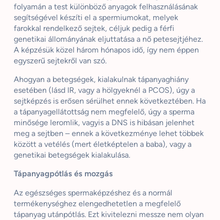
folyamán a test különböző anyagok felhasználásának
segítségével készíti el a spermiumokat, melyek
farokkal rendelkező sejtek, céljuk pedig a férfi
genetikai állományának eljuttatása a nő petesejtjéhez.
A képzésük közel három hónapos idő, így nem éppen
egyszerű sejtekről van szó.
Ahogyan a betegségek, kialakulnak tápanyaghiány
esetében (lásd IR, vagy a hölgyeknél a PCOS), úgy a
sejtképzés is erősen sérülhet ennek következtében. Ha
a tápanyagellátottság nem megfelelő, úgy a sperma
minősége leromlik, vagyis a DNS is hibásan jelenhet
meg a sejtben – ennek a következménye lehet többek
között a vetélés (mert életképtelen a baba), vagy a
genetikai betegségek kialakulása.
Tápanyagpótlás és mozgás
Az egészséges spermaképzéshez és a normál
termékenységhez elengedhetetlen a megfelelő
tápanyag utánpótlás. Ezt kivitelezni messze nem olyan