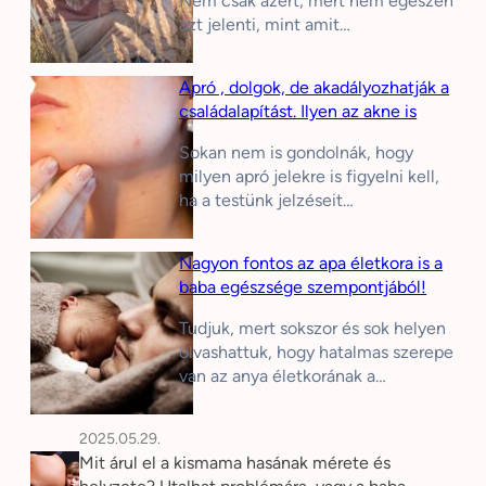
Nem csak azért, mert nem egészen
azt jelenti, mint amit…
Apró , dolgok, de akadályozhatják a
családalapítást. Ilyen az akne is
Sokan nem is gondolnák, hogy
milyen apró jelekre is figyelni kell,
ha a testünk jelzéseit…
Nagyon fontos az apa életkora is a
baba egészsége szempontjából!
Tudjuk, mert sokszor és sok helyen
olvashattuk, hogy hatalmas szerepe
van az anya életkorának a…
2025.05.29.
Mit árul el a kismama hasának mérete és