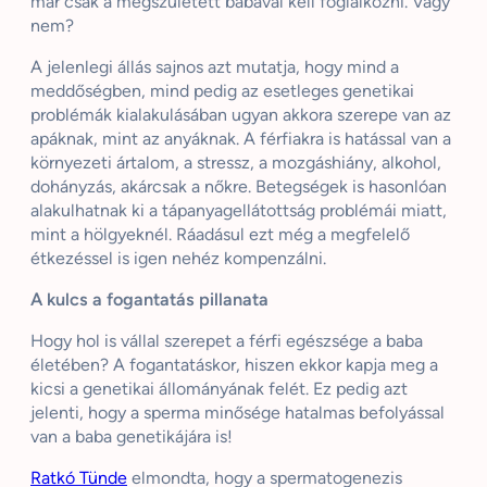
már csak a megszületett babával kell foglalkozni. Vagy
nem?
A jelenlegi állás sajnos azt mutatja, hogy mind a
meddőségben, mind pedig az esetleges genetikai
problémák kialakulásában ugyan akkora szerepe van az
apáknak, mint az anyáknak. A férfiakra is hatással van a
környezeti ártalom, a stressz, a mozgáshiány, alkohol,
dohányzás, akárcsak a nőkre. Betegségek is hasonlóan
alakulhatnak ki a tápanyagellátottság problémái miatt,
mint a hölgyeknél. Ráadásul ezt még a megfelelő
étkezéssel is igen nehéz kompenzálni.
A kulcs a fogantatás pillanata
Hogy hol is vállal szerepet a férfi egészsége a baba
életében? A fogantatáskor, hiszen ekkor kapja meg a
kicsi a genetikai állományának felét. Ez pedig azt
jelenti, hogy a sperma minősége hatalmas befolyással
van a baba genetikájára is!
Ratkó Tünde
elmondta, hogy a spermatogenezis