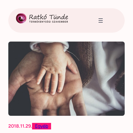
Ugrás
a
tartalomhoz
2018.11.29.
Egyéb