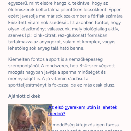
egyszerű, mint elsőre hangzik, tekintve, hogy az
élelmiszerek beltartalma jelentősen lecsökkent. Éppen
ezért javasolja ma már sok szakember a férfiak számára
készített vitaminok szedését. Itt azonban fontos, hogy
olyan készítményt válasszunk, mely biológiailag aktív,
szerves (pl.: cink-citrát, réz-glükonát) formában
tartalmazza az anyagokat, valamint komplex, vagyis
lehetőleg sok anyag található benne.
Kiemelten fontos a sport is a nemzőképesség
szempontjából. A rendszeres, heti 3-4-szer végzett
mozgás nagyban javítja a sperma minőségét és
mennyiségét is. A jó vitamin ráadásul a
sportteljesítményt is fokozza, de ez más csak plusz.
Ajánlott cikkek
Az első gyerekem után is lehetek
meddő?
A meddőség kifejezés igen furcsa.