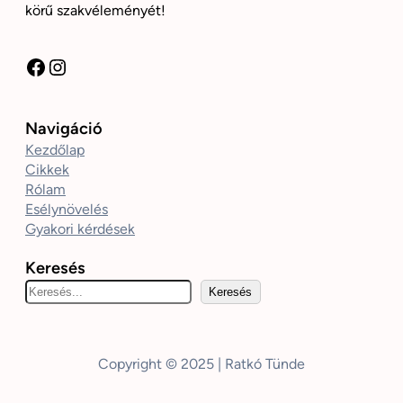
körű szakvéleményét!
Facebook
Instagram
Navigáció
Kezdőlap
Cikkek
Rólam
Esélynövelés
Gyakori kérdések
Keresés
K
Keresés
e
r
e
Copyright © 2025 | Ratkó Tünde
s
é