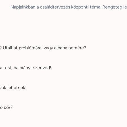
Napjainkban a családtervezés központi téma. Rengeteg le
e? Utalhat problémára, vagy a baba nemére?
a test, ha hiányt szenved!
dok lehetnek!
lő bőr?