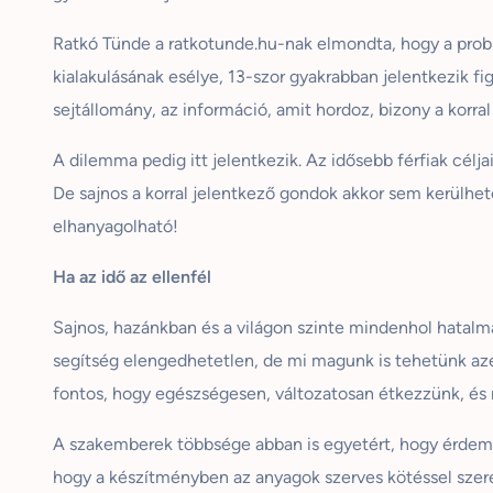
Ratkó Tünde a ratkotunde.hu-nak elmondta, hogy a prob
kialakulásának esélye, 13-szor gyakrabban jelentkezik fi
sejtállomány, az információ, amit hordoz, bizony a korral
A dilemma pedig itt jelentkezik. Az idősebb férfiak cé
De sajnos a korral jelentkező gondok akkor sem kerülhe
elhanyagolható!
Ha az idő az ellenfél
Sajnos, hazánkban és a világon szinte mindenhol hatalma
segítség elengedhetetlen, de mi magunk is tehetünk az
fontos, hogy egészségesen, változatosan étkezzünk, és
A szakemberek többsége abban is egyetért, hogy érdemes
hogy a készítményben az anyagok szerves kötéssel szere