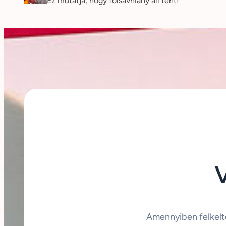
Ez mutatja, hogy folsavhiány áll fent!
Amennyiben felkelt