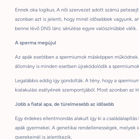
Ennek oka logikus. A női szervezet adott számú petesejt
azonban azt is jelenti, hogy minél idősebbek vagyunk, ann
benne lévő DNS lánc sérülése egyre valószínűbbé válik.
A sperma megújul
Az apák esetében a spermiumok másképpen működnek. Mind
állomány is minden esetben újrakódolódik a spermiumokb
Legalábbis eddig így gondolták. A tény, hogy a spermiu
kialakulási esélyének szempontjából. Most azonban az 
Jobb a fiatal apa, de türelmesebb az idősebb
Egy érdekes ellentmondás alakult így ki a családalapítás 
apák gyermekei. A genetikai rendellenességek, melyek i
gyerekeinél is jelentkezik.