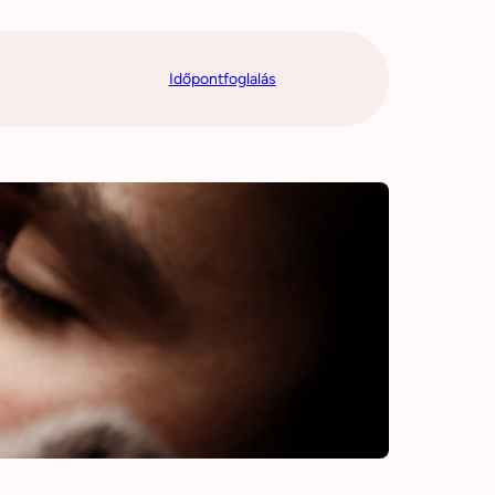
Időpontfoglalás