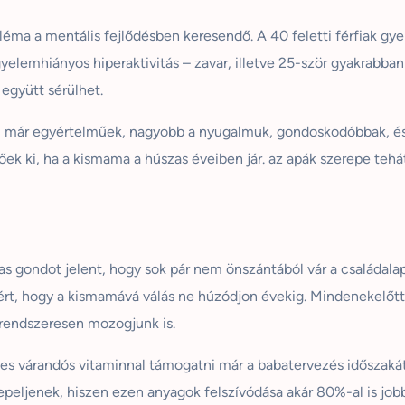
léma a mentális fejlődésben keresendő. A 40 feletti férfiak g
gyelemhiányos hiperaktivitás – zavar, illetve 25-ször gyakrabba
 együtt sérülhet.
ljai már egyértelműek, nagyobb a nyugalmuk, gondoskodóbbak, é
tőek ki, ha a kismama a húszas éveiben jár. az apák szerepe te
s gondot jelent, hogy sok pár nem önszántából vár a családala
ért, hogy a kismamává válás ne húzódjon évekig. Mindenekelőt
 rendszeresen mozogjunk is.
 várandós vitaminnal támogatni már a babatervezés időszakátó
peljenek, hiszen ezen anyagok felszívódása akár 80%-al is jobb