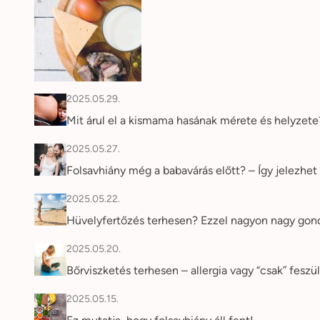
2025.05.29.
Mit árul el a kismama hasának mérete és helyzet
2025.05.27.
Folsavhiány még a babavárás előtt? – Így jelezhet 
2025.05.22.
Hüvelyfertőzés terhesen? Ezzel nagyon nagy gon
2025.05.20.
Bőrviszketés terhesen – allergia vagy “csak” feszü
2025.05.15.