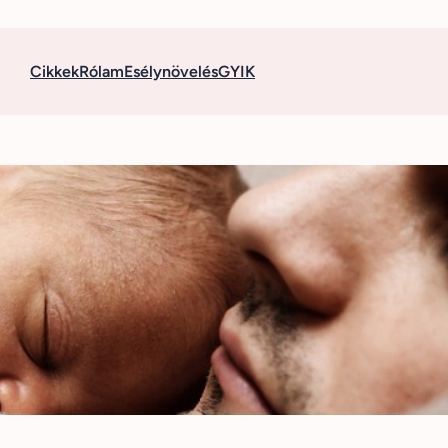
Cikkek
Rólam
Esélynövelés
GYIK