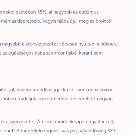
yermekei esetében 35%-al nagyobb az autizmus
n mániás depresszió. Vagyis hiába újul meg az örökítő
s nagyobb biztonságérzetet képesek nyújtani a nőknek.
hát az egészséges baba szempontjából koránt sem
pítással, hanem meddőséggel küzd. Ilyenkor az orvosi
t időben forduljuk szakemberhez, de emellett nagyon
l a szervezetet. Ám arra mindenképpen figyelni kell,
 lehet! A megfelelő tagolás, vagyis a várandósság 3X3