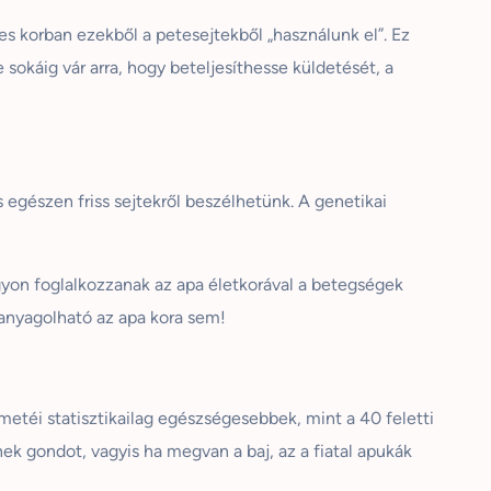
s korban ezekből a petesejtekből „használunk el”. Ez
 sokáig vár arra, hogy beteljesíthesse küldetését, a
gészen friss sejtekről beszélhetünk. A genetikai
gyon foglalkozzanak az apa életkorával a betegségek
anyagolható az apa kora sem!
emetéi statisztikailag egészségesebbek, mint a 40 feletti
k gondot, vagyis ha megvan a baj, az a fiatal apukák