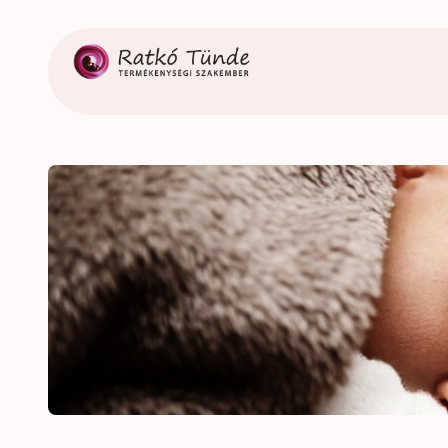
Ugrás
a
tartalomhoz