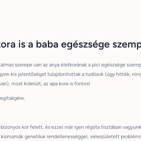
ora is a baba egészsége szemp
talmas szerepe van az anya életkorának a pici egészsége szempo
on kis jelentőséget tulajdonítottak a tudósok (úgy hitték, ninc
n), most kiderült, az apa kora is fontos!
egítségére.
zonyos kor felett, és ezzel már igen régóta tisztában vagyunk. 
kismamák genetikai rendellenességgel, veleszületett problémá