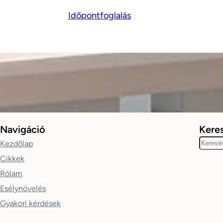
Időpontfoglalás
Navigáció
Kere
K
Kezdőlap
e
Cikkek
r
Rólam
e
Esélynövelés
s
Gyakori kérdések
é