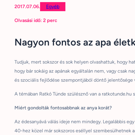
2017.07.06.
Egyéb
Olvasási idő:
2
perc
Nagyon fontos az apa életk
Tudjuk, mert sokszor és sok helyen olvashattuk, hogy ha
hogy bár sokáig az apának egyáltalán nem, vagy csak nagy
és szociális fejlődése szempontjából döntő jelentősége va
A témában Ratkó Tünde szülésznő van a ratkotunde.hu s
Miért gondolták fontosabbnak az anya korát?
Az édesanyává válás ideje nem mindegy. Legalábbis egy bi
40-hez közel már sokszoros eséllyel szembesülhetnek a 