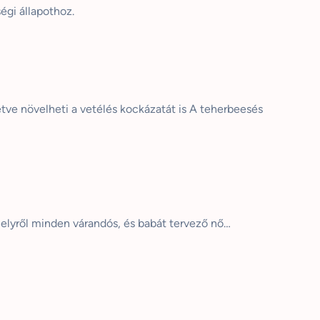
égi állapothoz.
etve növelheti a vetélés kockázatát is A teherbeesés
elyről minden várandós, és babát tervező nő…