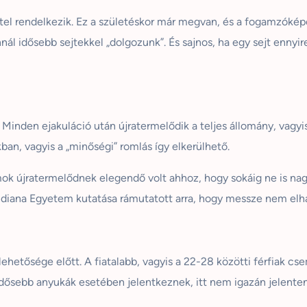
tel rendelkezik. Ez a születéskor már megvan, és a fogamzóképe
ál idősebb sejtekkel „dolgozunk”. És sajnos, ha egy sejt ennyire
en ejakuláció után újratermelődik a teljes állomány, vagyis e
an, vagyis a „minőségi” romlás így elkerülhető.
mok újratermelődnek elegendő volt ahhoz, hogy sokáig ne is na
Indiana Egyetem kutatása rámutatott arra, hogy messze nem elh
lehetősége előtt. A fiatalabb, vagyis a 22-28 közötti férfiak cs
dősebb anyukák esetében jelentkeznek, itt nem igazán jelentene