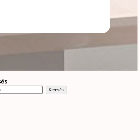
sés
Keresés