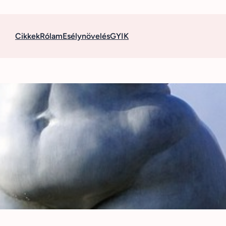
Cikkek
Rólam
Esélynövelés
GYIK