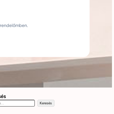
 rendelőmben.
sés
Keresés