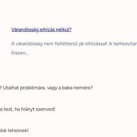
Várandósság elhízás nélkül?
A várandósság nem feltétlenül jár elhízással! A terhesvit
hiszen…
e? Utalhat problémára, vagy a baba nemére?
a test, ha hiányt szenved!
dok lehetnek!