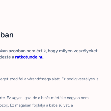
ában
 Sokan azonban nem értik, hogy milyen veszélyeket
rdezte a
ratkotunde.hu.
get szed fel a várandóssága alatt. Ez pedig veszélyes is
érte. Ez ugyan igaz, de a hízás mértéke nagyon nem
mozog. Ez magában foglalja a baba súlyát, a