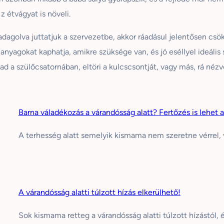
z étvágyat is növeli.
agolva juttatjuk a szervezetbe, akkor ráadásul jelentősen csök
nyagokat kaphatja, amikre szüksége van, és jó eséllyel ideális s
d a szülőcsatornában, eltöri a kulcscsontját, vagy más, rá nézv
Barna váladékozás a várandósság alatt? Fertőzés is lehet 
A terhesség alatt semelyik kismama nem szeretne vérrel, v
A várandósság alatti túlzott hízás elkerülhető!
Sok kismama retteg a várandósság alatti túlzott hízástól