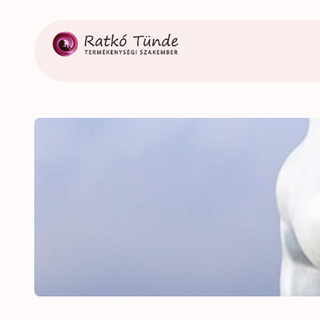
Ugrás
a
tartalomhoz