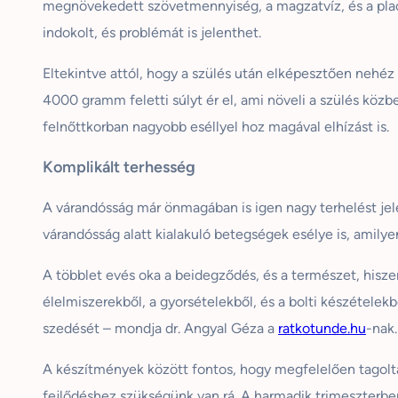
megnövekedett szövetmennyiség, a magzatvíz, és a placen
indokolt, és problémát is jelenthet.
Eltekintve attól, hogy a szülés után elképesztően nehéz m
4000 gramm feletti súlyt ér el, ami növeli a szülés köz
felnőttkorban nagyobb eséllyel hoz magával elhízást is.
Komplikált terhesség
A várandósság már önmagában is igen nagy terhelést jele
várandósság alatt kialakuló betegségek esélye is, amily
A többlet evés oka a beidegződés, és a természet, hisz
élelmiszerekből, a gyorsételekből, és a bolti készételek
szedését – mondja dr. Angyal Géza a
ratkotunde.hu
-nak.
A készítmények között fontos, hogy megfelelően tagolta
fejlődéshez szükségünk van rá. A harmadik trimeszterben