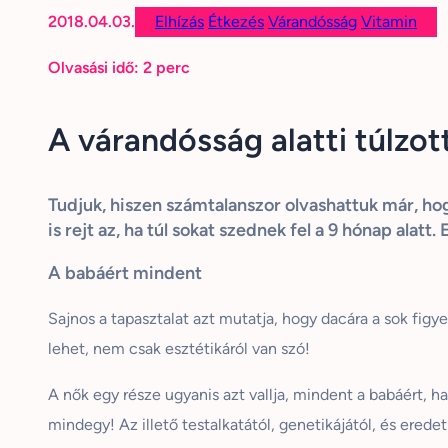
2018.04.03.
Elhízás
Étkezés
Várandósság
Vitamin
Olvasási idő:
2
perc
A várandósság alatti túlzot
Tudjuk, hiszen számtalanszor olvashattuk már, ho
is rejt az, ha túl sokat szednek fel a 9 hónap alat
A babáért mindent
Sajnos a tapasztalat azt mutatja, hogy dacára a sok fig
lehet, nem csak esztétikáról van szó!
A nők egy része ugyanis azt vallja, mindent a babáért, 
mindegy! Az illető testalkatától, genetikájától, és eredet