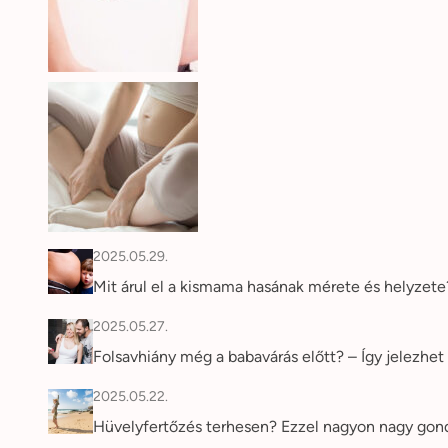
2025.05.29.
Mit árul el a kismama hasának mérete és helyzet
2025.05.27.
Folsavhiány még a babavárás előtt? – Így jelezhet 
2025.05.22.
Hüvelyfertőzés terhesen? Ezzel nagyon nagy gon