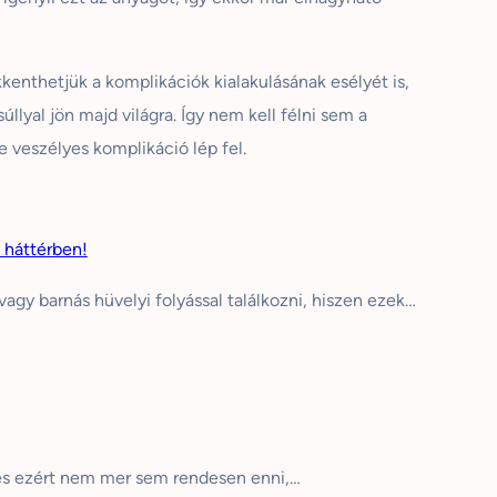
kenthetjük a komplikációk kialakulásának esélyét is,
úllyal jön majd világra. Így nem kell félni sem a
e veszélyes komplikáció lép fel.
a háttérben!
agy barnás hüvelyi folyással találkozni, hiszen ezek…
, és ezért nem mer sem rendesen enni,…