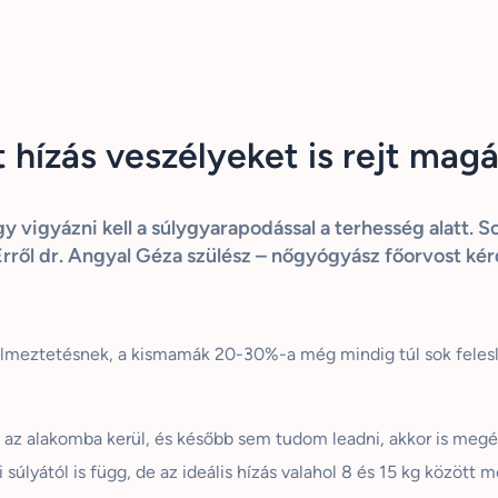
t hízás veszélyeket is rejt mag
gy vigyázni kell a súlygyarapodással a terhesség alatt.
t. Erről dr. Angyal Géza szülész – nőgyógyász főorvost ké
yelmeztetésnek, a kismamák 20-30%-a még mindig túl sok felesle
ha az alakomba kerül, és később sem tudom leadni, akkor is meg
i súlyától is függ, de az ideális hízás valahol 8 és 15 kg között 