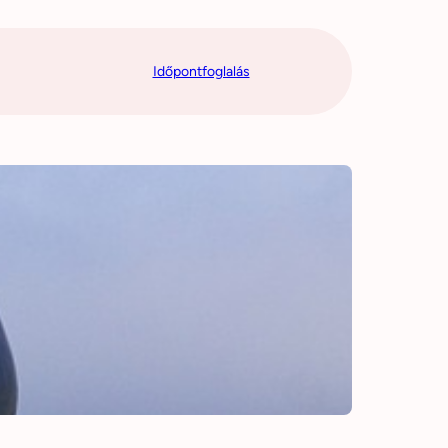
Időpontfoglalás