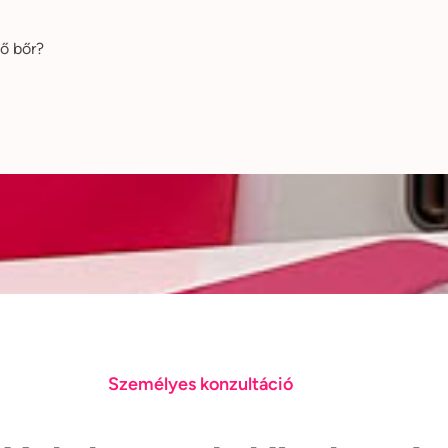
lő bőr?
Személyes konzultáció