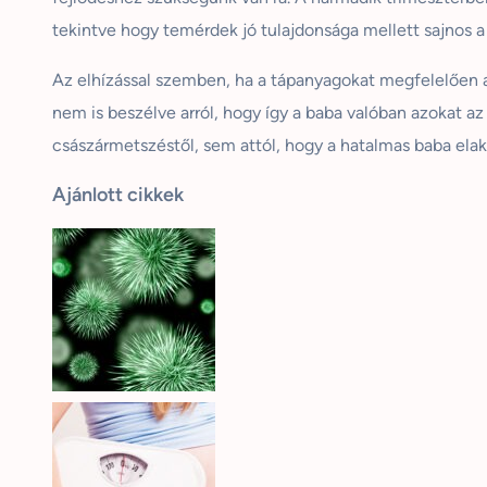
tekintve hogy temérdek jó tulajdonsága mellett sajnos a 
Az elhízással szemben, ha a tápanyagokat megfelelően ad
nem is beszélve arról, hogy így a baba valóban azokat az a
császármetszéstől, sem attól, hogy a hatalmas baba elaka
Ajánlott cikkek