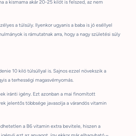
a a kismama akár 20-25 kilót is felszed, az nem
yes a túlsúly. Ilyenkor ugyanis a baba is jó eséllyel
nulmányok is rámutatnak arra, hogy a nagy születési súly
e 10 kiló túlsúllyal is. Sajnos ezzel növekszik a
agyis a terhességi magasvérnyomás.
 iránti igény. Ezt azonban a mai finomított
rek jelentős többsége javasolja a várandós vitamin
hetetlen a B6 vitamin extra bevitele, hiszen a
igényli ezt az anyagot, így ekkor már elhagyható –