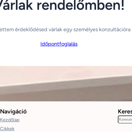
Várlak rendelőmben!
ettem érdeklődésed várlak egy személyes konzultációra
Időpontfoglalás
Navigáció
Kere
K
Kezdőlap
e
Cikkek