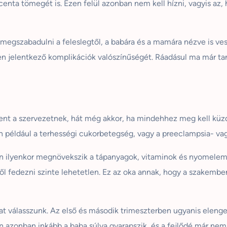
ta tömegét is. Ezen felül azonban nem kell hízni, vagyis az, h
egszabadulni a feleslegtől, a babára és a mamára nézve is veszél
ben jelentkező komplikációk valószínűségét. Ráadásul ma már ta
nt a szervezetnek, hát még akkor, ha mindehhez meg kell küzdeni
en például a terhességi cukorbetegség, vagy a preeclampsia- v
en ilyenkor megnövekszik a tápanyagok, vitaminok és nyomelemek
ből fedezni szinte lehetetlen. Ez az oka annak, hogy a szakembe
t válasszunk. Az első és második trimeszterben ugyanis elenged
 azonban inkább a baba súlya gyarapszik, és a fejlődé már nem 