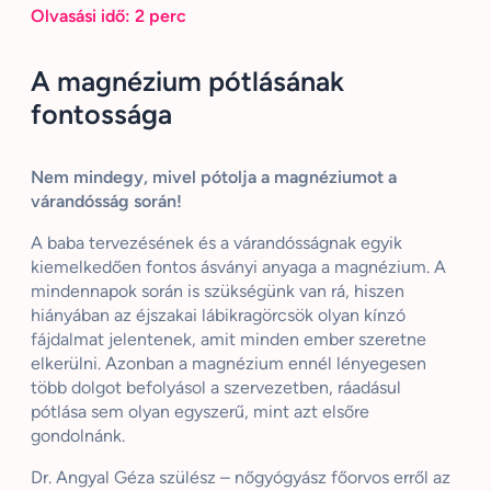
Olvasási idő:
2
perc
A magnézium pótlásának
fontossága
Nem mindegy, mivel pótolja a magnéziumot a
várandósság során!
A baba tervezésének és a várandósságnak egyik
kiemelkedően fontos ásványi anyaga a magnézium. A
mindennapok során is szükségünk van rá, hiszen
hiányában az éjszakai lábikragörcsök olyan kínzó
fájdalmat jelentenek, amit minden ember szeretne
elkerülni. Azonban a magnézium ennél lényegesen
több dolgot befolyásol a szervezetben, ráadásul
pótlása sem olyan egyszerű, mint azt elsőre
gondolnánk.
Dr. Angyal Géza szülész – nőgyógyász főorvos erről az