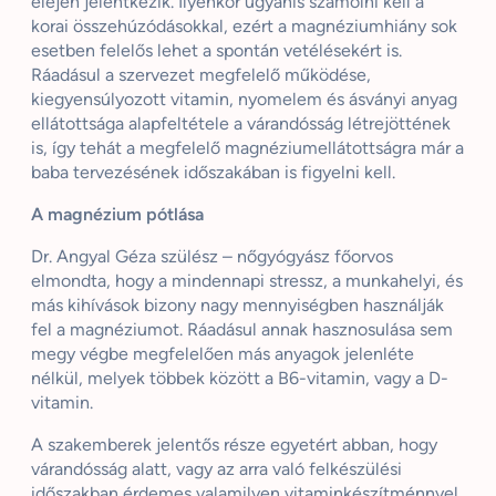
elején jelentkezik. Ilyenkor ugyanis számolni kell a
korai összehúzódásokkal, ezért a magnéziumhiány sok
esetben felelős lehet a spontán vetélésekért is.
Ráadásul a szervezet megfelelő működése,
kiegyensúlyozott vitamin, nyomelem és ásványi anyag
ellátottsága alapfeltétele a várandósság létrejöttének
is, így tehát a megfelelő magnéziumellátottságra már a
baba tervezésének időszakában is figyelni kell.
A magnézium pótlása
Dr. Angyal Géza szülész – nőgyógyász főorvos
elmondta, hogy a mindennapi stressz, a munkahelyi, és
más kihívások bizony nagy mennyiségben használják
fel a magnéziumot. Ráadásul annak hasznosulása sem
megy végbe megfelelően más anyagok jelenléte
nélkül, melyek többek között a B6-vitamin, vagy a D-
vitamin.
A szakemberek jelentős része egyetért abban, hogy
várandósság alatt, vagy az arra való felkészülési
időszakban érdemes valamilyen vitaminkészítménnyel