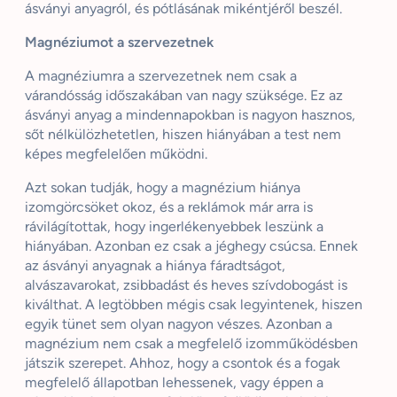
ásványi anyagról, és pótlásának mikéntjéről beszél.
Magnéziumot a szervezetnek
A magnéziumra a szervezetnek nem csak a
várandósság időszakában van nagy szüksége. Ez az
ásványi anyag a mindennapokban is nagyon hasznos,
sőt nélkülözhetetlen, hiszen hiányában a test nem
képes megfelelően működni.
Azt sokan tudják, hogy a magnézium hiánya
izomgörcsöket okoz, és a reklámok már arra is
rávilágítottak, hogy ingerlékenyebbek leszünk a
hiányában. Azonban ez csak a jéghegy csúcsa. Ennek
az ásványi anyagnak a hiánya fáradtságot,
alvászavarokat, zsibbadást és heves szívdobogást is
kiválthat. A legtöbben mégis csak legyintenek, hiszen
egyik tünet sem olyan nagyon vészes. Azonban a
magnézium nem csak a megfelelő izomműködésben
játszik szerepet. Ahhoz, hogy a csontok és a fogak
megfelelő állapotban lehessenek, vagy éppen a