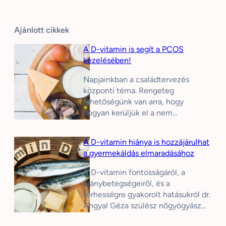
Ajánlott cikkek
A D-vitamin is segít a PCOS
kezelésében!
Napjainkban a családtervezés
központi téma. Rengeteg
lehetőségünk van arra, hogy
hogyan kerüljük el a nem…
A D-vitamin hiánya is hozzájárulhat
a gyermekáldás elmaradásához
A D-vitamin fontosságáról, a
hiánybetegségeiről, és a
terhességre gyakorolt hatásukról dr.
Angyal Géza szülész nőgyógyász…