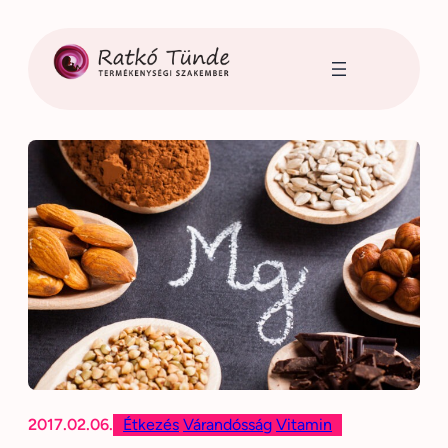
Ugrás
a
tartalomhoz
2017.02.06.
Étkezés
Várandósság
Vitamin