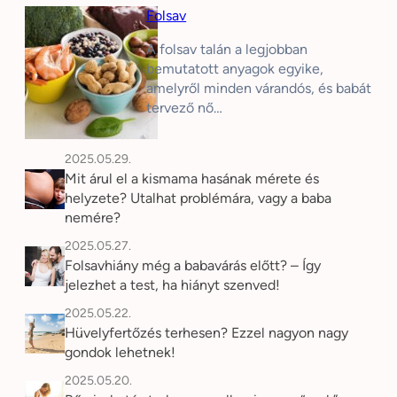
Folsav
A folsav talán a legjobban
bemutatott anyagok egyike,
amelyről minden várandós, és babát
tervező nő…
2025.05.29.
Mit árul el a kismama hasának mérete és
helyzete? Utalhat problémára, vagy a baba
nemére?
2025.05.27.
Folsavhiány még a babavárás előtt? – Így
jelezhet a test, ha hiányt szenved!
2025.05.22.
Hüvelyfertőzés terhesen? Ezzel nagyon nagy
gondok lehetnek!
2025.05.20.