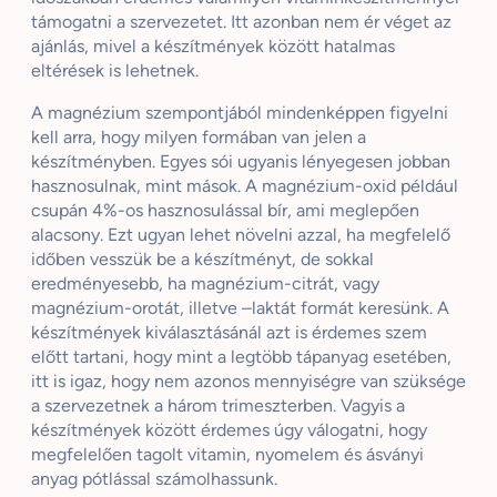
támogatni a szervezetet. Itt azonban nem ér véget az
ajánlás, mivel a készítmények között hatalmas
eltérések is lehetnek.
A magnézium szempontjából mindenképpen figyelni
kell arra, hogy milyen formában van jelen a
készítményben. Egyes sói ugyanis lényegesen jobban
hasznosulnak, mint mások. A magnézium-oxid például
csupán 4%-os hasznosulással bír, ami meglepően
alacsony. Ezt ugyan lehet növelni azzal, ha megfelelő
időben vesszük be a készítményt, de sokkal
eredményesebb, ha magnézium-citrát, vagy
magnézium-orotát, illetve –laktát formát keresünk. A
készítmények kiválasztásánál azt is érdemes szem
előtt tartani, hogy mint a legtöbb tápanyag esetében,
itt is igaz, hogy nem azonos mennyiségre van szüksége
a szervezetnek a három trimeszterben. Vagyis a
készítmények között érdemes úgy válogatni, hogy
megfelelően tagolt vitamin, nyomelem és ásványi
anyag pótlással számolhassunk.