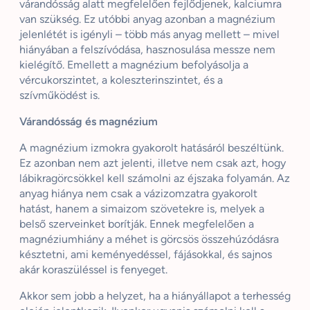
várandósság alatt megfelelően fejlődjenek, kalciumra
van szükség. Ez utóbbi anyag azonban a magnézium
jelenlétét is igényli – több más anyag mellett – mivel
hiányában a felszívódása, hasznosulása messze nem
kielégítő. Emellett a magnézium befolyásolja a
vércukorszintet, a koleszterinszintet, és a
szívműködést is.
Várandósság és magnézium
A magnézium izmokra gyakorolt hatásáról beszéltünk.
Ez azonban nem azt jelenti, illetve nem csak azt, hogy
lábikragörcsökkel kell számolni az éjszaka folyamán. Az
anyag hiánya nem csak a vázizomzatra gyakorolt
hatást, hanem a simaizom szövetekre is, melyek a
belső szerveinket borítják. Ennek megfelelően a
magnéziumhiány a méhet is görcsös összehúzódásra
késztetni, ami keményedéssel, fájásokkal, és sajnos
akár koraszüléssel is fenyeget.
Akkor sem jobb a helyzet, ha a hiányállapot a terhesség