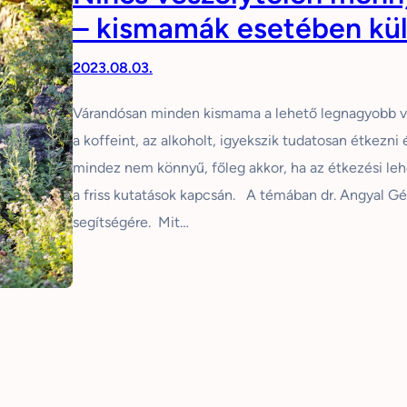
– kismamák esetében kü
2023.08.03.
Várandósan minden kismama a lehető legnagyobb véd
a koffeint, az alkoholt, igyekszik tudatosan étkez
mindez nem könnyű, főleg akkor, ha az étkezési le
a friss kutatások kapcsán. A témában dr. Angyal G
segítségére. Mit…