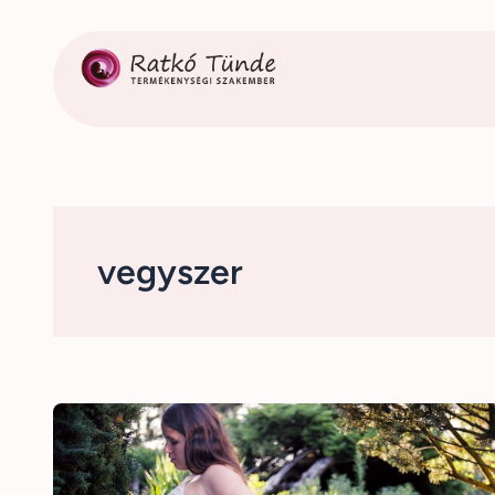
Ugrás
a
tartalomhoz
vegyszer