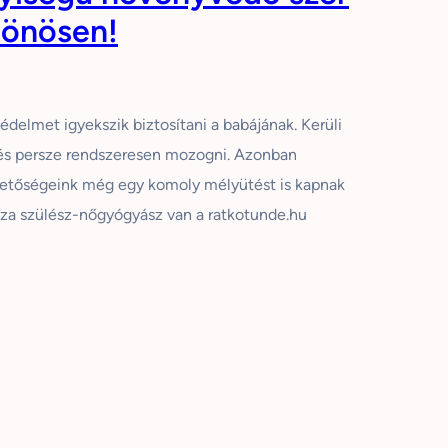
lönösen!
elmet igyekszik biztosítani a babájának. Kerüli
ni és persze rendszeresen mozogni. Azonban
hetőségeink még egy komoly mélyütést is kapnak
éza szülész-nőgyógyász van a ratkotunde.hu