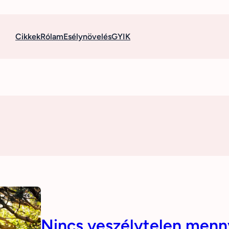
Cikkek
Rólam
Esélynövelés
GYIK
Nincs veszélytelen menn