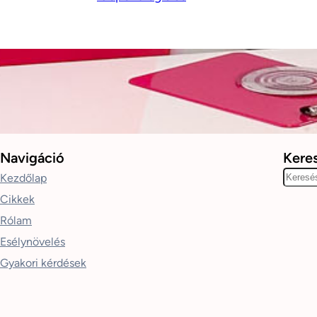
Navigáció
Kere
K
Kezdőlap
e
Cikkek
r
Rólam
e
Esélynövelés
s
Gyakori kérdések
é
s