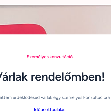
Személyes konzultáció
Várlak rendelőmben!
ettem érdeklődésed várlak egy személyes konzultációra
Időpontfoglalás