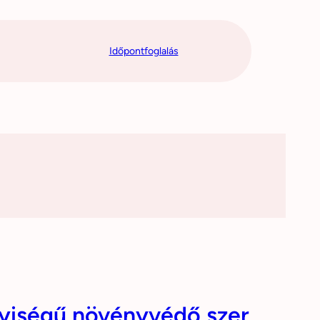
Időpontfoglalás
yiségű növényvédő szer