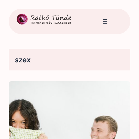
Ugrás
a
tartalomhoz
szex