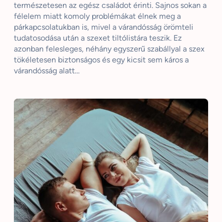
természetesen az egész családot érinti. Sajnos sokan a
félelem miatt komoly problémákat élnek meg a
párkapcsolatukban is, mivel a várandósság örömteli
tudatosodása után a szexet tiltólistára teszik. Ez
azonban felesleges, néhány egyszerű szabállyal a szex
tökéletesen biztonságos és egy kicsit sem káros a
várandósság alatt…