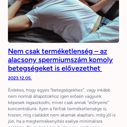
Nem csak terméketlenség – az
alacsony spermiumszám komoly
betegségeket is elővezethet
2023.12.05.
Érdekes, hogy egyes “betegségekhez”, vagy inkább
nem normál állapotokhoz igen erősen vagyunk
képesek ragaszkodni, mivel csak annak “előnyeire”
koncentrálunk. Ilyen a férfiak terméketlensége is,
hiszen, míg családot nem akarnak alapítani, még jól is
jön, ha a megtermékenyítés esélye minimálisra