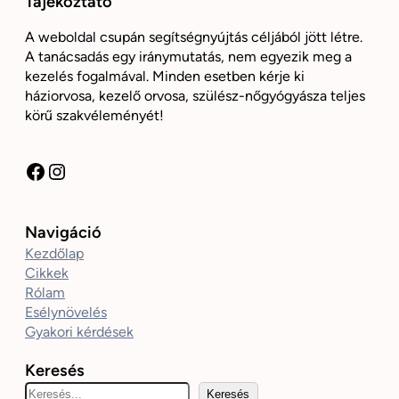
Tájékoztató
A weboldal csupán segítségnyújtás céljából jött létre.
A tanácsadás egy iránymutatás, nem egyezik meg a
kezelés fogalmával. Minden esetben kérje ki
háziorvosa, kezelő orvosa, szülész-nőgyógyásza teljes
körű szakvéleményét!
Facebook
Instagram
Navigáció
Kezdőlap
Cikkek
Rólam
Esélynövelés
Gyakori kérdések
Keresés
K
Keresés