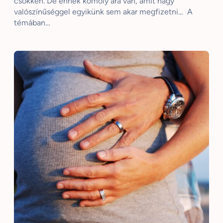
csökken. De ennek komoly ára van, amit nagy
valószínűséggel egyikünk sem akar megfizetni… A
témában…