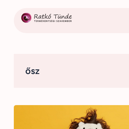
Ugrás
a
tartalomhoz
ősz