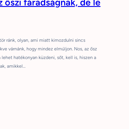
z őszi fáradságnak, de le
ör ránk, olyan, ami miatt kimozdulni sincs
kve várnánk, hogy mindez elmúljon. Nos, az ősz
n lehet hatékonyan küzdeni, sőt, kell is, hiszen a
nak, amikkel…