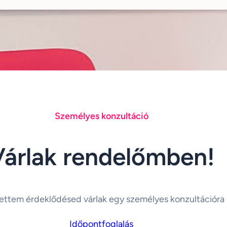
Személyes konzultáció
Várlak rendelőmben!
ettem érdeklődésed várlak egy személyes konzultációra
Időpontfoglalás