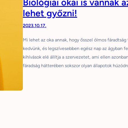
Biológiai okai is vannak a
lehet győzni!
2023.10.17.
Mi lehet az oka annak, hogy ősszel ólmos fáradtság t
kedvünk, és legszívesebben egész nap az ágyban fe
kihívások elé állítja a szervezetet, ami ellen azonba
fáradság hátterében sokszor olyan állapotok húzód