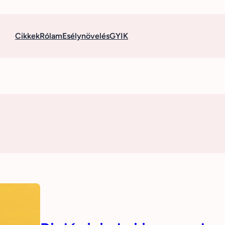
Cikkek
Rólam
Esélynövelés
GYIK