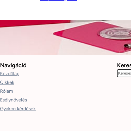
Navigáció
Kere
K
Kezdőlap
e
Cikkek
r
Rólam
e
Esélynövelés
s
Gyakori kérdések
é
s