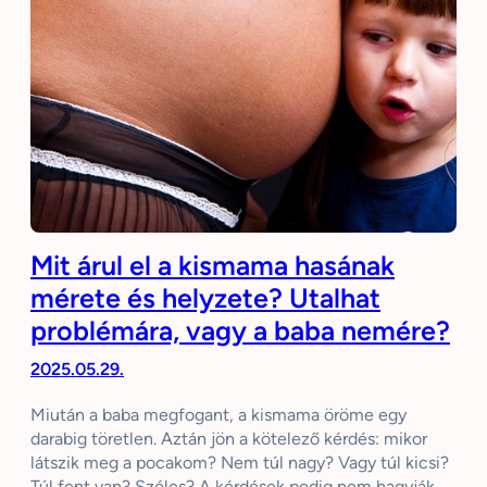
Mit árul el a kismama hasának
mérete és helyzete? Utalhat
problémára, vagy a baba nemére?
2025.05.29.
Miután a baba megfogant, a kismama öröme egy
darabig töretlen. Aztán jön a kötelező kérdés: mikor
látszik meg a pocakom? Nem túl nagy? Vagy túl kicsi?
Túl fent van? Széles? A kérdések pedig nem hagyják