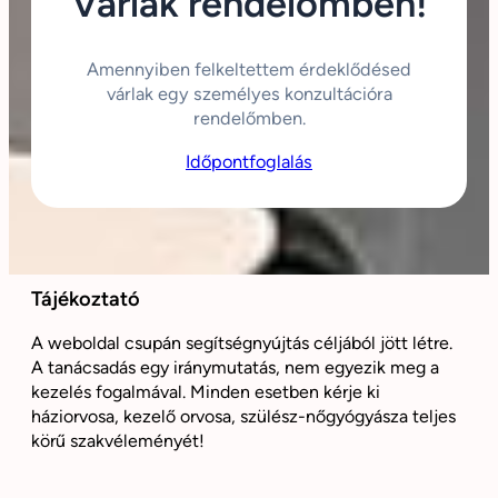
Várlak rendelőmben!
Amennyiben felkeltettem érdeklődésed
várlak egy személyes konzultációra
rendelőmben.
Időpontfoglalás
Tájékoztató
A weboldal csupán segítségnyújtás céljából jött létre.
A tanácsadás egy iránymutatás, nem egyezik meg a
kezelés fogalmával. Minden esetben kérje ki
háziorvosa, kezelő orvosa, szülész-nőgyógyásza teljes
körű szakvéleményét!