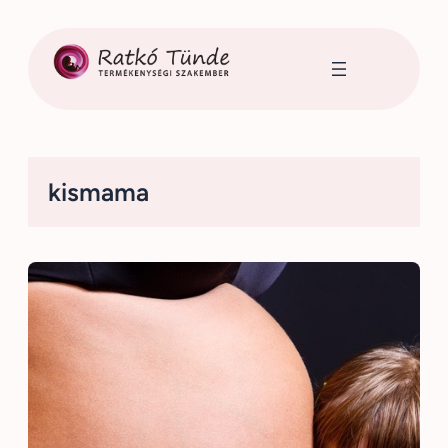
Ugrás
a
tartalomhoz
kismama