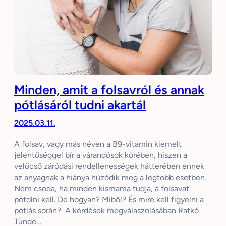
Minden, amit a folsavról és annak
pótlásáról tudni akartál
2025.03.11.
A folsav, vagy más néven a B9-vitamin kiemelt
jelentőséggel bír a várandósok körében, hiszen a
velőcső záródási rendellenességek hátterében ennek
az anyagnak a hiánya húzódik meg a legtöbb esetben.
Nem csoda, ha minden kismama tudja, a folsavat
pótolni kell. De hogyan? Miből? És mire kell figyelni a
pótlás során? A kérdések megválaszolásában Ratkó
Tünde…