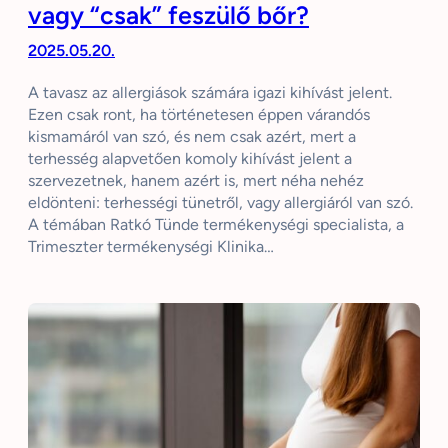
vagy “csak” feszülő bőr?
2025.05.20.
A tavasz az allergiások számára igazi kihívást jelent.
Ezen csak ront, ha történetesen éppen várandós
kismamáról van szó, és nem csak azért, mert a
terhesség alapvetően komoly kihívást jelent a
szervezetnek, hanem azért is, mert néha nehéz
eldönteni: terhességi tünetről, vagy allergiáról van szó.
A témában Ratkó Tünde termékenységi specialista, a
Trimeszter termékenységi Klinika…