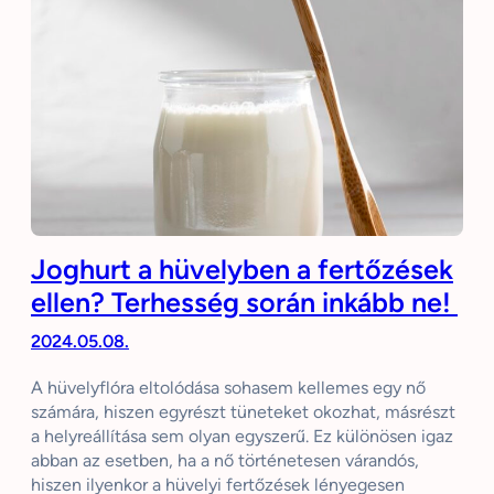
Joghurt a hüvelyben a fertőzések
ellen? Terhesség során inkább ne!
2024.05.08.
A hüvelyflóra eltolódása sohasem kellemes egy nő
számára, hiszen egyrészt tüneteket okozhat, másrészt
a helyreállítása sem olyan egyszerű. Ez különösen igaz
abban az esetben, ha a nő történetesen várandós,
hiszen ilyenkor a hüvelyi fertőzések lényegesen