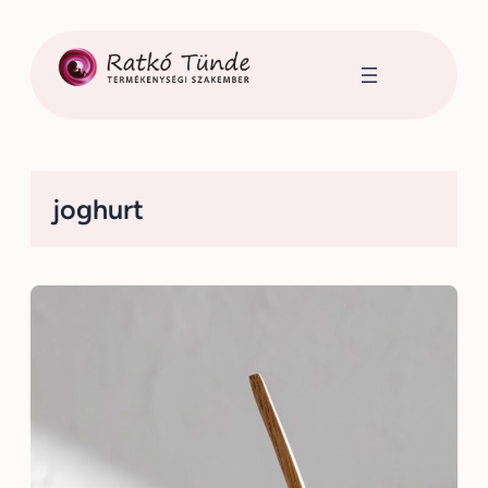
Ugrás
a
tartalomhoz
joghurt