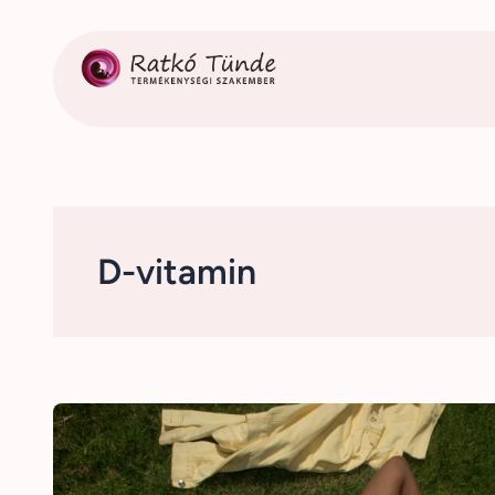
Ugrás
a
tartalomhoz
D-vitamin