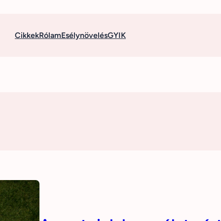
Cikkek
Rólam
Esélynövelés
GYIK