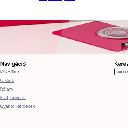
Navigáció
Kere
K
Kezdőlap
e
Cikkek
r
Rólam
e
Esélynövelés
s
Gyakori kérdések
é
s