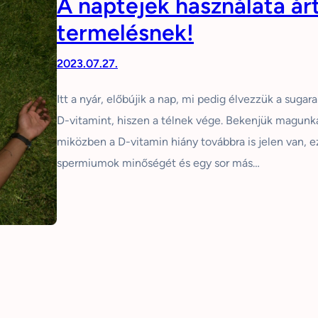
A naptejek használata ár
termelésnek!
2023.07.27.
Itt a nyár, előbújik a nap, mi pedig élvezzük a sugara
D-vitamint, hiszen a télnek vége. Bekenjük magunka
miközben a D-vitamin hiány továbbra is jelen van, e
spermiumok minőségét és egy sor más…