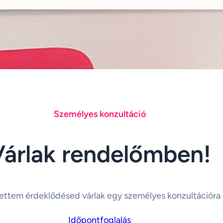
Személyes konzultáció
Várlak rendelőmben!
ettem érdeklődésed várlak egy személyes konzultációra
Időpontfoglalás