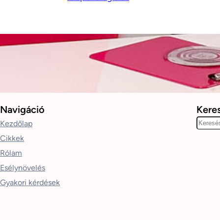
Navigáció
Kere
K
Kezdőlap
e
Cikkek
r
Rólam
e
Esélynövelés
s
Gyakori kérdések
é
s