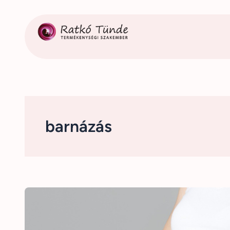
Ugrás
a
tartalomhoz
barnázás