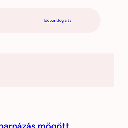
Időpontfoglalás
 barnázás mögött