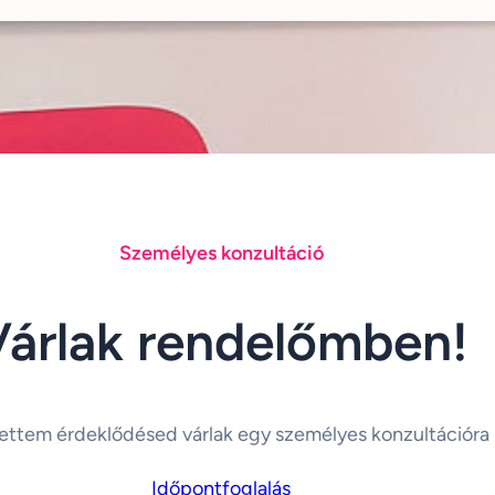
Személyes konzultáció
Várlak rendelőmben!
ettem érdeklődésed várlak egy személyes konzultációra
Időpontfoglalás