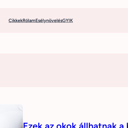
Cikkek
Rólam
Esélynövelés
GYIK
Ezek az okok állhatnak a