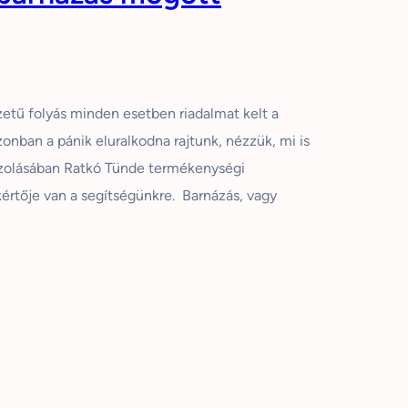
zetű folyás minden esetben riadalmat kelt a
nban a pánik eluralkodna rajtunk, nézzük, mi is
aszolásában Ratkó Tünde termékenységi
értője van a segítségünkre. Barnázás, vagy