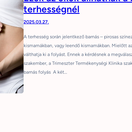
terhességnél
2025.03.27.
A terhesség során jelentkező barnás – pirosas színe
kismamákban, vagy leendő kismamákban. Mielőtt azo
válthatja ki a folyást. Ennek a kérdésnek a megvál
szakember, a Trimeszter Termékenységi Klinika szak
barnás folyás A két…