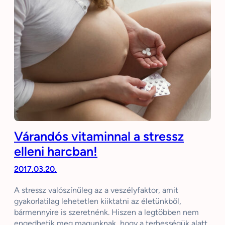
Várandós vitaminnal a stressz
elleni harcban!
2017.03.20.
A stressz valószínűleg az a veszélyfaktor, amit
gyakorlatilag lehetetlen kiiktatni az életünkből,
bármennyire is szeretnénk. Hiszen a legtöbben nem
engedhetik meg magunknak, hogy a terhességük alatt