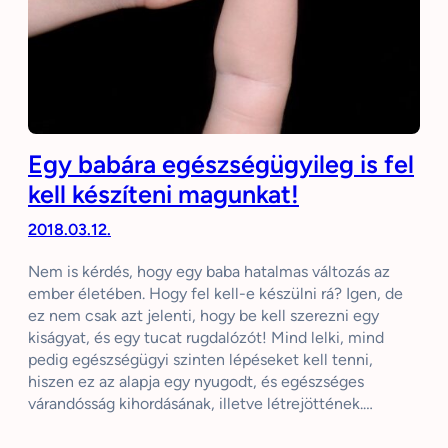
Egy babára egészségügyileg is fel
kell készíteni magunkat!
2018.03.12.
Nem is kérdés, hogy egy baba hatalmas változás az
ember életében. Hogy fel kell-e készülni rá? Igen, de
ez nem csak azt jelenti, hogy be kell szerezni egy
kiságyat, és egy tucat rugdalózót! Mind lelki, mind
pedig egészségügyi szinten lépéseket kell tenni,
hiszen ez az alapja egy nyugodt, és egészséges
várandósság kihordásának, illetve létrejöttének.…