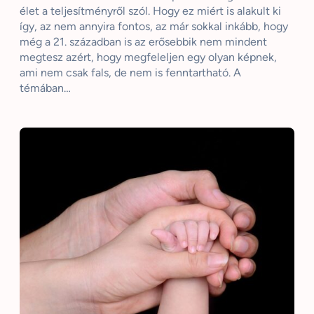
élet a teljesítményről szól. Hogy ez miért is alakult ki
így, az nem annyira fontos, az már sokkal inkább, hogy
még a 21. században is az erősebbik nem mindent
megtesz azért, hogy megfeleljen egy olyan képnek,
ami nem csak fals, de nem is fenntartható. A
témában…