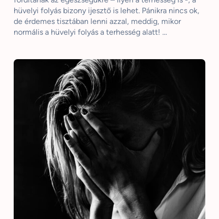
hüvelyi folyás bizony ijesztő is lehet. Pánikra nincs ok,
de érdemes tisztában lenni azzal, meddig, mikor
normális a hüvelyi folyás a terhesség alatt! …