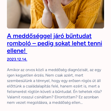
A meddőséggel járó bűntudat
romboló – pedig sokat lehet tenni
ellene!
2023.12.14.
Amikor az orvos közli a meddőség diagnózisát, az egy
igen kegyetlen érzés. Nem csak azért, mert
szembesülünk a ténnyel, hogy egy erősen rögös út áll
előttünk a családalapítás felé, hanem ezért is, mert a
felismerést rögtön követi a bűntudat. Én tehetek róla?
Valamit rosszul csináltam? Elrontottam? Ez azonban
nem vezet megoldásra, a meddőség ellen…