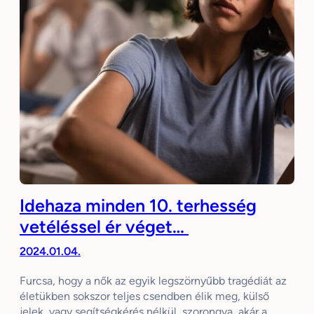
Idehaza minden 10. terhesség
vetéléssel ér véget…
2024.01.04.
Furcsa, hogy a nők az egyik legszörnyűbb tragédiát az
életükben sokszor teljes csendben élik meg, külső
jelek, vagy segítségkérés nélkül, szorongva, akár a