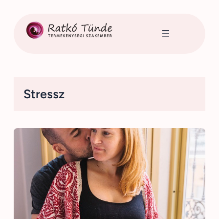
Ugrás
a
tartalomhoz
Stressz