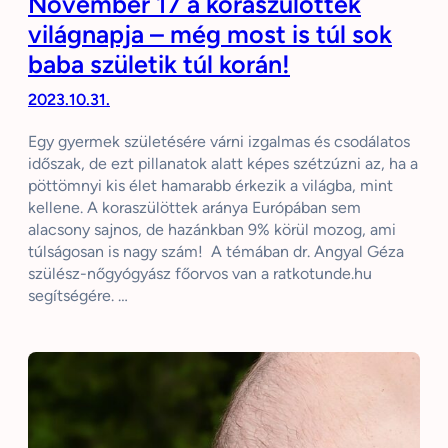
November 17 a koraszülöttek
világnapja – még most is túl sok
baba születik túl korán!
2023.10.31.
Egy gyermek születésére várni izgalmas és csodálatos
időszak, de ezt pillanatok alatt képes szétzúzni az, ha a
pöttömnyi kis élet hamarabb érkezik a világba, mint
kellene. A koraszülöttek aránya Európában sem
alacsony sajnos, de hazánkban 9% körül mozog, ami
túlságosan is nagy szám! A témában dr. Angyal Géza
szülész-nőgyógyász főorvos van a ratkotunde.hu
segítségére. …