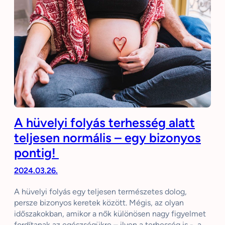
A hüvelyi folyás terhesség alatt
teljesen normális – egy bizonyos
pontig!
2024.03.26.
A hüvelyi folyás egy teljesen természetes dolog,
persze bizonyos keretek között. Mégis, az olyan
időszakokban, amikor a nők különösen nagy figyelmet
fordítanak az egészségükre – ilyen a terhesség is -, a