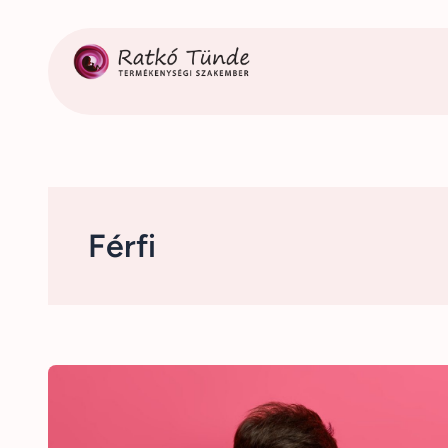
Ugrás
a
tartalomhoz
Férfi