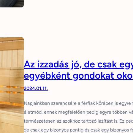
Az izzadás jó, de csak eg
egyébként gondokat oko
2024.01.11.
Napjainkban szerencsére a férfiak körében is egyre 
életmód, ennek megfelelően pedig egyre többen vál
természetesen az azokhoz tartozó lazítást is. Ez ped
de csak egy bizonyos pontig és csak egy bizonyos f