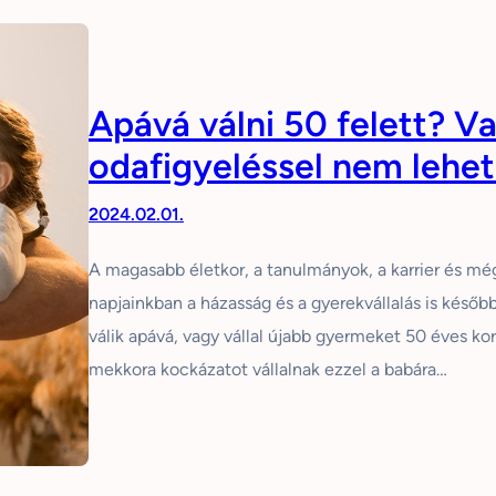
Apává válni 50 felett? V
odafigyeléssel nem lehet
2024.02.01.
A magasabb életkor, a tanulmányok, a karrier és m
napjainkban a házasság és a gyerekvállalás is későbbr
válik apává, vagy vállal újabb gyermeket 50 éves kor
mekkora kockázatot vállalnak ezzel a babára…