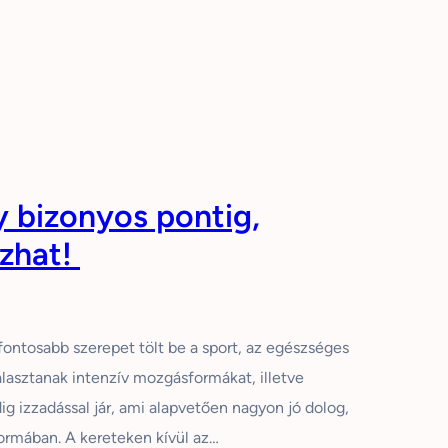
y bizonyos pontig,
zhat!
fontosabb szerepet tölt be a sport, az egészséges
asztanak intenzív mozgásformákat, illetve
ig izzadással jár, ami alapvetően nagyon jó dolog,
ormában. A kereteken kívül az…