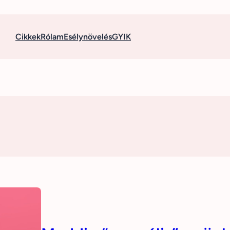
Cikkek
Rólam
Esélynövelés
GYIK