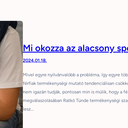
Mi okozza az alacsony 
2024.01.18.
Mivel egyre nyilvánvalóbb a probléma, így egyre töb
férfiak termékenységi mutató tendenciálisan csökk
nem igazán tudják, pontosan min is múlik, hogy a f
megválaszolásában Ratkó Tünde termékenységi szak
lesz…