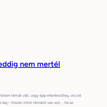
 eddig nem mertél
nlősen témát vált, vagy épp ellenkezőleg, viccet
 baj – hiszen intim témáról van szó -, ha az