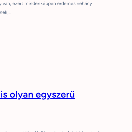
gy van, ezért mindenképpen érdemes néhány
ének,…
s olyan egyszerű