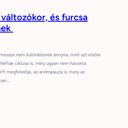
a változókor, és furcsa
nek
 messze nem különböznek annyira, mint azt elsőre
férfiak ciklusa is, mely ugyan nem havonta
rfi megfelelője, az andropauza is, mely az
ában…