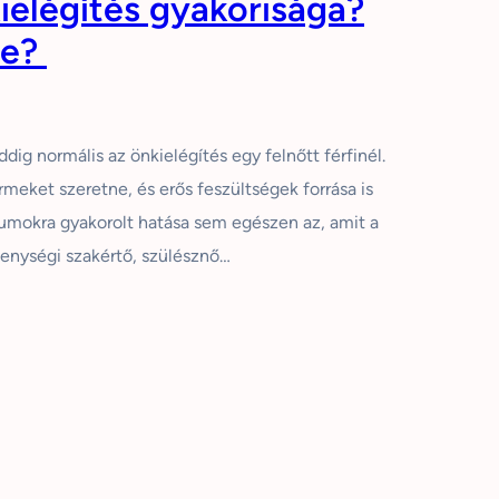
ielégítés gyakorisága?
ne?
ig normális az önkielégítés egy felnőtt férfinél.
rmeket szeretne, és erős feszültségek forrása is
miumokra gyakorolt hatása sem egészen az, amit a
nységi szakértő, szülésznő…