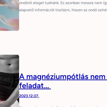
ondóról eleget tudnánk. Ez azonban messze nem í
alapvető információt tisztázni, hiszen az ondó szín
A magnéziumpótlás nem i
feladat…
2023.12.07.