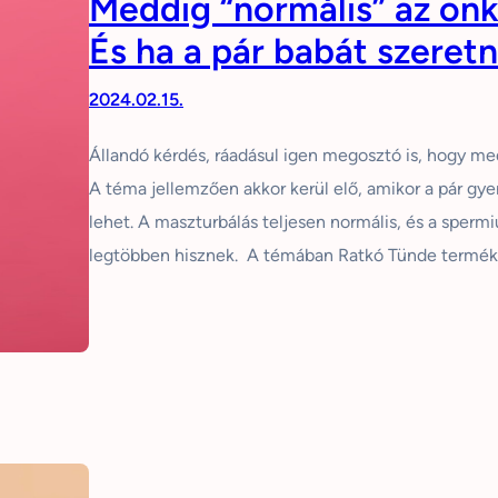
Meddig “normális” az önk
És ha a pár babát szeret
2024.02.15.
Állandó kérdés, ráadásul igen megosztó is, hogy medd
A téma jellemzően akkor kerül elő, amikor a pár gye
lehet. A maszturbálás teljesen normális, és a sper
legtöbben hisznek. A témában Ratkó Tünde terméke