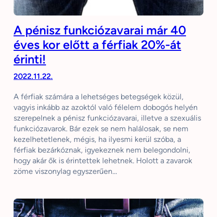
A pénisz funkciózavarai már 40
éves kor előtt a férfiak 20%-át
érinti!
2022.11.22.
A férfiak számára a lehetséges betegségek közül,
vagyis inkább az azoktól való félelem dobogós helyén
szerepelnek a pénisz funkciózavarai, illetve a szexuális
funkciózavarok. Bár ezek se nem halálosak, se nem
kezelhetetlenek, mégis, ha ilyesmi kerül szóba, a
férfiak bezárkóznak, igyekeznek nem belegondolni,
hogy akár ők is érintettek lehetnek. Holott a zavarok
zöme viszonylag egyszerűen…