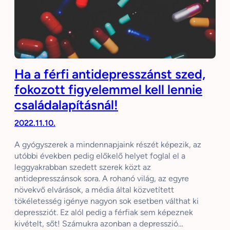
Ha a férfi antidepresszánst szed,
fokozott figyelemmel kell lennie
családalapításnál!
2022.11.10.
A gyógyszerek a mindennapjaink részét képezik, az
utóbbi években pedig előkelő helyet foglal el a
leggyakrabban szedett szerek közt az
antidepresszánsok sora. A rohanó világ, az egyre
növekvő elvárások, a média által közvetített
tökéletesség igénye nagyon sok esetben válthat ki
depressziót. Ez alól pedig a férfiak sem képeznek
kivételt, sőt! Számukra azonban a depresszió…