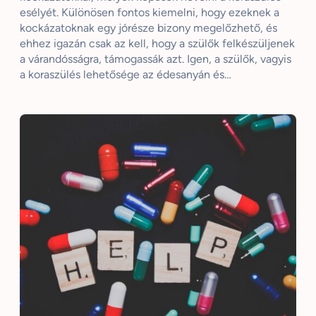
esélyét. Különösen fontos kiemelni, hogy ezeknek a
kockázatoknak egy jórésze bizony megelőzhető, és
ehhez igazán csak az kell, hogy a szülők felkészüljenek
a várandósságra, támogassák azt. Igen, a szülők, vagyis
a koraszülés lehetősége az édesanyán és…