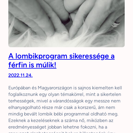
A lombikprogram sikeressége a
férfin is múlik!
2022.11.24.
Európában és Magyarországon is sajnos kiemelten kell
foglalkoznunk egy olyan témakörrel, mint a sikertelen
terhességek, mivel a várandósságok egy messze nem
elhanyagolható része már csak a korszerű, ám nem
mindig bevált lombik bébi programmal oldható meg.
Ezeknek a kezeléseknek a száma nő, miközben az
eredményességet jobban lehetne fokozni, ha a