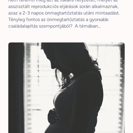
asszisztált reprodukciós eljárások során alkalmaznak,
azaz a 2-3 napos önmagtartóztatás utáni mintaadást.
Tényleg fontos az önmegtartóztatás a gyorsabb
családalapítás szempontjából? A témában…