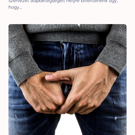
szervezet alapbetegségeit helyre billentenénk úgy,
hogy…