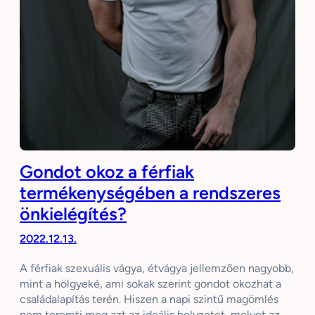
Gondot okoz a férfiak
termékenységében a rendszeres
önkielégítés?
2022.12.13.
A férfiak szexuális vágya, étvágya jellemzően nagyobb,
mint a hölgyeké, ami sokak szerint gondot okozhat a
családalapítás terén. Hiszen a napi szintű magömlés
nem teremti meg azt az ideális helyzetet, melyet az