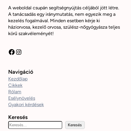
A weboldal csupán segítségnyújtás céljából jött létre.
A tanácsadás egy iránymutatás, nem egyezik meg a
kezelés fogalmával. Minden esetben kérje ki
háziorvosa, kezelő orvosa, szülész-nőgyógyásza teljes
körű szakvéleményét!
Facebook
Instagram
Navigáció
Kezdőlap
Cikkek
Rólam
Esélynövelés
Gyakori kérdések
Keresés
K
Keresés
e