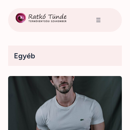
Ugrás
a
tartalomhoz
Egyéb