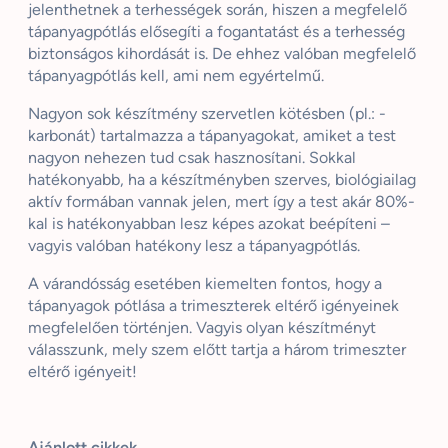
jelenthetnek a terhességek során, hiszen a megfelelő
tápanyagpótlás elősegíti a fogantatást és a terhesség
biztonságos kihordását is. De ehhez valóban megfelelő
tápanyagpótlás kell, ami nem egyértelmű.
Nagyon sok készítmény szervetlen kötésben (pl.: -
karbonát) tartalmazza a tápanyagokat, amiket a test
nagyon nehezen tud csak hasznosítani. Sokkal
hatékonyabb, ha a készítményben szerves, biológiailag
aktív formában vannak jelen, mert így a test akár 80%-
kal is hatékonyabban lesz képes azokat beépíteni –
vagyis valóban hatékony lesz a tápanyagpótlás.
A várandósság esetében kiemelten fontos, hogy a
tápanyagok pótlása a trimeszterek eltérő igényeinek
megfelelően történjen. Vagyis olyan készítményt
válasszunk, mely szem előtt tartja a három trimeszter
eltérő igényeit!
Ajánlott cikkek