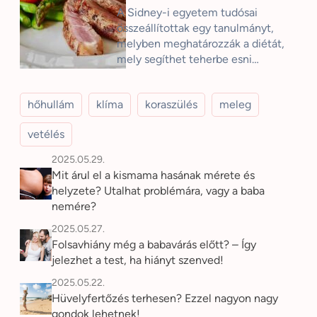
A Sidney-i egyetem tudósai
összeállítottak egy tanulmányt,
melyben meghatározzák a diétát,
mely segíthet teherbe esni…
hőhullám
klíma
koraszülés
meleg
vetélés
2025.05.29.
Mit árul el a kismama hasának mérete és
helyzete? Utalhat problémára, vagy a baba
nemére?
2025.05.27.
Folsavhiány még a babavárás előtt? – Így
jelezhet a test, ha hiányt szenved!
2025.05.22.
Hüvelyfertőzés terhesen? Ezzel nagyon nagy
gondok lehetnek!