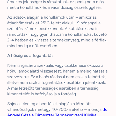
érdekes jelenségre is rámutatnak, ez pedig nem más,
mint a hőhullámok és a várandósság összefüggései.
Az adatok alapján a hőhullámok után – amikor az
átlaghőmérséklet 25°C felett alakul – 9 hónappal a
születésszámok lecsökkennek. A kutatások arra is
rámutattak, hogy gyaníthatóan a hőhullámokat követő
2-4 hétben esik vissza a termékenység, mind a férfiak,
mind pedig a nők esetében.
A hőség és a fogantatás
Nem is igazán a szexuális vágy csökkenése okozza a
hőhullámok alatti visszaesést, hanem a meleg hatása a
szervezetre. Ez a hatás ráadásul nem csak a felnőttek,
illetve nem csak a fogantatások esetében jelentkezik.
A már létrejött terhességek esetében a terhesség
kimenetelét is befolyásolja a forróság.
Sajnos jelenleg a becslések alapján a létrejött
várandósságok mintegy 40-70%-a elvész – mondja
dr.
Angyal Géza a Trimeszter Termékenységi Klinika