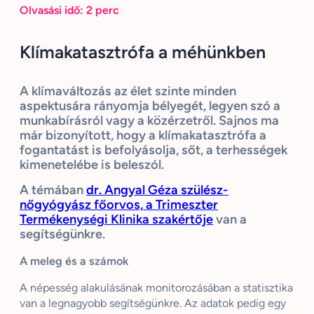
Olvasási idő:
2
perc
Klímakatasztrófa a méhünkben
A klímaváltozás az élet szinte minden
aspektusára rányomja bélyegét, legyen szó a
munkabírásról vagy a közérzetről. Sajnos ma
már bizonyított, hogy a klímakatasztrófa a
fogantatást is befolyásolja, sőt, a terhességek
kimenetelébe is beleszól.
A témában
dr. Angyal Géza szülész-
nőgyógyász főorvos, a Trimeszter
Termékenységi Klinika szakértője
van a
segítségünkre.
A meleg és a számok
A népesség alakulásának monitorozásában a statisztika
van a legnagyobb segítségünkre. Az adatok pedig egy