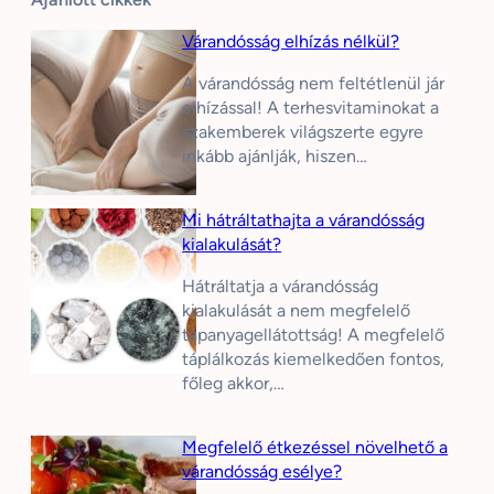
Várandósság elhízás nélkül?
A várandósság nem feltétlenül jár
elhízással! A terhesvitaminokat a
szakemberek világszerte egyre
inkább ajánlják, hiszen…
Mi hátráltathajta a várandósság
kialakulását?
Hátráltatja a várandósság
kialakulását a nem megfelelő
tápanyagellátottság! A megfelelő
táplálkozás kiemelkedően fontos,
főleg akkor,…
Megfelelő étkezéssel növelhető a
várandósság esélye?