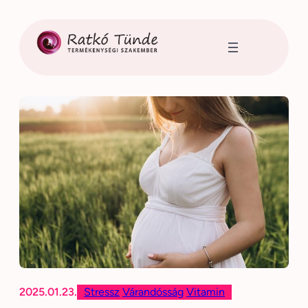
Ugrás
a
tartalomhoz
2025.01.23.
Stressz
Várandósság
Vitamin