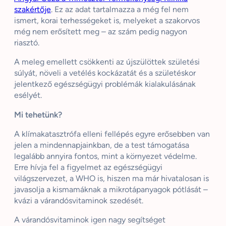
szakértője
. Ez az adat tartalmazza a még fel nem
ismert, korai terhességeket is, melyeket a szakorvos
még nem erősített meg – az szám pedig nagyon
riasztó.
A meleg emellett csökkenti az újszülöttek születési
súlyát, növeli a vetélés kockázatát és a születéskor
jelentkező egészségügyi problémák kialakulásának
esélyét.
Mi tehetünk?
A klímakatasztrófa elleni fellépés egyre erősebben van
jelen a mindennapjainkban, de a test támogatása
legalább annyira fontos, mint a környezet védelme.
Erre hívja fel a figyelmet az egészségügyi
világszervezet, a WHO is, hiszen ma már hivatalosan is
javasolja a kismamáknak a mikrotápanyagok pótlását –
kvázi a várandósvitaminok szedését.
A várandósvitaminok igen nagy segítséget