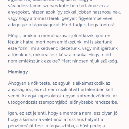
várandósvitamin szerves kötésben tartalmazza az
anyagokat, hiszen azok így sokkal jobban hasznosulnak,
vagy hogy a trimeszterek igényeit figyelembe véve
adagoljuk a tápanyagokat. Mert tudjuk, hogy fontos!
Mégis, amikor a memóriazavar jelentkezik, ijedten
lépünk hátra, mert nem emlékszünk, mi is akartunk
este főzni, mi a kedvenc idézetünk, vagy mit ígértünk
a főnöknek, mikorra lesz kész a munka. Hogy miért
nem emlékszünk ezekre? Mert nincsen rájuk szükség.
Mamiagy
Ahogyan a nők teste, az agyuk is alkalmazkodik az
anyasághoz, és ezt nem csak átvitt értelemben kell
venni. Az agyi kapcsolatok ugyanis átrendeződnek, az
utódgondozás szempontjából előnyösebb rendszerbe.
Igen, ez azt jelenti, hogy a memória nem lesz olyan jó,
hogy a kismama véletlenül a friss hús helyett a
pénztárcáját teszi a fagyasztóba, a húst pedig a