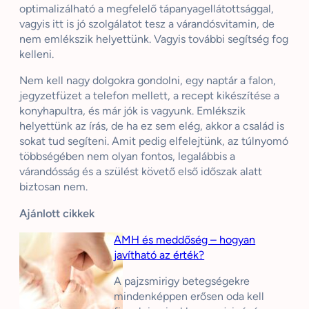
optimalizálható a megfelelő tápanyagellátottsággal,
vagyis itt is jó szolgálatot tesz a várandósvitamin, de
nem emlékszik helyettünk. Vagyis további segítség fog
kelleni.
Nem kell nagy dolgokra gondolni, egy naptár a falon,
jegyzetfüzet a telefon mellett, a recept kikészítése a
konyhapultra, és már jók is vagyunk. Emlékszik
helyettünk az írás, de ha ez sem elég, akkor a család is
sokat tud segíteni. Amit pedig elfelejtünk, az túlnyomó
többségében nem olyan fontos, legalábbis a
várandósság és a szülést követő első időszak alatt
biztosan nem.
Ajánlott cikkek
AMH és meddőség – hogyan
javítható az érték?
A pajzsmirigy betegségekre
mindenképpen erősen oda kell