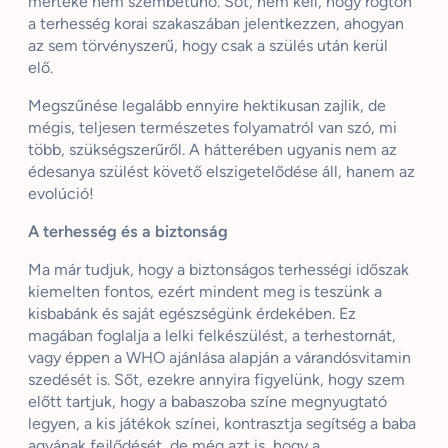
mértéke nem szembetűnő. Sőt, nem kell, hogy rögtön
a terhesség korai szakaszában jelentkezzen, ahogyan
az sem törvényszerű, hogy csak a szülés után kerül
elő.
Megszűnése legalább ennyire hektikusan zajlik, de
mégis, teljesen természetes folyamatról van szó, mi
több, szükségszerűről. A hátterében ugyanis nem az
édesanya szülést követő elszigetelődése áll, hanem az
evolúció!
A terhesség és a biztonság
Ma már tudjuk, hogy a biztonságos terhességi időszak
kiemelten fontos, ezért mindent meg is teszünk a
kisbabánk és saját egészségünk érdekében. Ez
magában foglalja a lelki felkészülést, a terhestornát,
vagy éppen a WHO ajánlása alapján a várandósvitamin
szedését is. Sőt, ezekre annyira figyelünk, hogy szem
előtt tartjuk, hogy a babaszoba színe megnyugtató
legyen, a kis játékok színei, kontrasztja segítség a baba
agyának fejlődését, de még azt is, hogy a