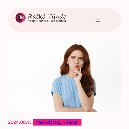
Ugrás
a
tartalomhoz
2024.08.13.
Várandósság
Vitamin