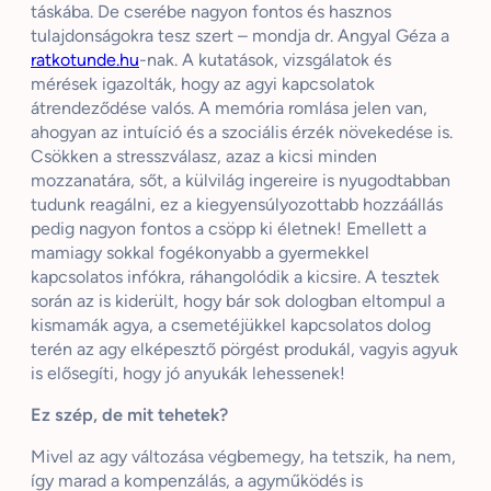
táskába. De cserébe nagyon fontos és hasznos
tulajdonságokra tesz szert – mondja dr. Angyal Géza a
ratkotunde.hu
-nak. A kutatások, vizsgálatok és
mérések igazolták, hogy az agyi kapcsolatok
átrendeződése valós. A memória romlása jelen van,
ahogyan az intuíció és a szociális érzék növekedése is.
Csökken a stresszválasz, azaz a kicsi minden
mozzanatára, sőt, a külvilág ingereire is nyugodtabban
tudunk reagálni, ez a kiegyensúlyozottabb hozzáállás
pedig nagyon fontos a csöpp ki életnek! Emellett a
mamiagy sokkal fogékonyabb a gyermekkel
kapcsolatos infókra, ráhangolódik a kicsire. A tesztek
során az is kiderült, hogy bár sok dologban eltompul a
kismamák agya, a csemetéjükkel kapcsolatos dolog
terén az agy elképesztő pörgést produkál, vagyis agyuk
is elősegíti, hogy jó anyukák lehessenek!
Ez szép, de mit tehetek?
Mivel az agy változása végbemegy, ha tetszik, ha nem,
így marad a kompenzálás, a agyműködés is