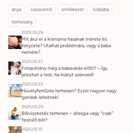
anya
csescemő
emlékezet
kisbaba
terhesség
2025.05.29.
Mit árul el a kismama hasának mérete és
helyzete? Utalhat problémára, vagy a baba
nemére?
2025.05.27.
Folsavhiány még a babavárás előtt? – Így
jelezhet a test, ha hiányt szenved!
2025.05.22.
Hüvelyfertőzés terhesen? Ezzel nagyon nagy
gondok lehetnek!
2025.05.20.
Bőrviszketés terhesen – allergia vagy “csak”
feszülő bőr?
2025.05.15.