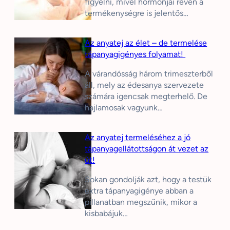
figyelni, mivel hormonjai révén a
termékenységre is jelentős…
Az anyatej az élet – de termelése
tápanyagigényes folyamat!
A várandósság három trimeszterből
áll, mely az édesanya szervezete
számára igencsak megterhelő. De
hajlamosak vagyunk…
Az anyatej termeléséhez a jó
tápanyagellátottságon át vezet az
út!
Sokan gondolják azt, hogy a testük
extra tápanyagigénye abban a
pillanatban megszűnik, mikor a
kisbabájuk…