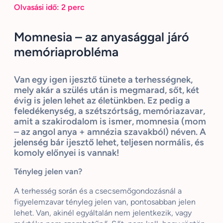
Olvasási idő:
2
perc
Momnesia – az anyasággal járó
memóriaprobléma
Van egy igen ijesztő tünete a terhességnek,
mely akár a szülés után is megmarad, sőt, két
évig is jelen lehet az életünkben. Ez pedig a
feledékenység, a szétszórtság, memóriazavar,
amit a szakirodalom is ismer, momnesia (mom
– az angol anya + amnézia szavakból) néven. A
jelenség bár ijesztő lehet, teljesen normális, és
komoly előnyei is vannak!
Tényleg jelen van?
A terhesség során és a csecsemőgondozásnál a
figyelemzavar tényleg jelen van, pontosabban jelen
lehet. Van, akinél egyáltalán nem jelentkezik, vagy