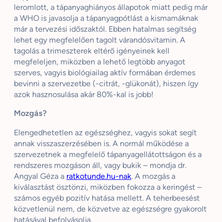
leromlott, a tápanyaghiányos állapotok miatt pedig már
a WHO is javasolja a tápanyagpótlást a kismamáknak
már a tervezési időszaktól. Ebben hatalmas segítség
lehet egy megfelelően tagolt várandósvitamin. A
tagolás a trimeszterek eltérő igényeinek kell
megfeleljen, miközben a lehető legtöbb anyagot
szerves, vagyis biológiailag aktív formában érdemes
bevinni a szervezetbe (-citrát, -glükonát), hiszen így
azok hasznosulása akár 80%-kal is jobb!
Mozgás?
Elengedhetetlen az egészséghez, vagyis sokat segít
annak visszaszerzésében is. A normál működése a
szervezetnek a megfelelő tápanyagellátottságon és a
rendszeres mozgáson áll, vagy bukik – mondja dr.
Angyal Géza a
ratkotunde.hu-nak
. A mozgás a
kiválasztást ösztönzi, miközben fokozza a keringést –
számos egyéb pozitív hatása mellett. A teherbeesést
közvetlenül nem, de közvetve az egészségre gyakorolt
hatásával befolyásolja.