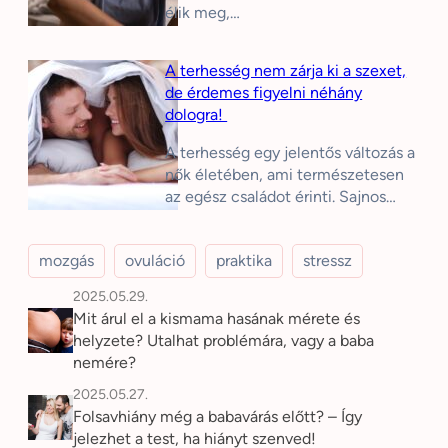
élik meg,…
A terhesség nem zárja ki a szexet,
de érdemes figyelni néhány
dologra!
A terhesség egy jelentős változás a
nők életében, ami természetesen
az egész családot érinti. Sajnos…
mozgás
ovuláció
praktika
stressz
2025.05.29.
Mit árul el a kismama hasának mérete és
helyzete? Utalhat problémára, vagy a baba
nemére?
2025.05.27.
Folsavhiány még a babavárás előtt? – Így
jelezhet a test, ha hiányt szenved!