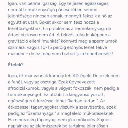
Igen, van benne igazság. Egy teljesen egészséges,
normál termékenységű pár esetében semmi
jelentősége nincsen annak, mennyit fekszik a nő az
együttlét után. Sokat akkor sem tesz hozzá a
lehetőségekhez, ha problémás a termékenység, de
ártani biztosan nem árt. A fekvés tulajdonképpen a
gravitáció elleni “munkát” könnyíti meg a spermiumok
számára, vagyis 10-15 percig előnyös lehet fekve
maradni – de ez még nem biztosítja a teherbeesést!
Ételek?
Igen, itt már vannak komoly lehetőségek! De ezek nem
a fahéj, vagy az osztriga. Ezek úgynevezett
afrodiziákumok, vagyis a vágyat fokozzák, nem pedig a
termékenységet. Ez utóbbit a kiegyensúlyozott,
egészséges étkezéssel lehet “karban tartani”. Az
étkezéssel tápanyagokat viszünk a szervezetbe, ezek
pedig az “üzemanyagai” a megfelelő működéseknek.
Ha nincs elég tápanyag, nem jó a működés. Sajnos
napjainkra az élelmiszerek beltartalma jelentősen