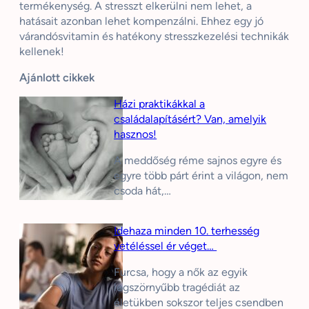
termékenység. A stresszt elkerülni nem lehet, a
hatásait azonban lehet kompenzálni. Ehhez egy jó
várandósvitamin és hatékony stresszkezelési technikák
kellenek!
Ajánlott cikkek
Házi praktikákkal a
családalapításért? Van, amelyik
hasznos!
A meddőség réme sajnos egyre és
egyre több párt érint a világon, nem
csoda hát,…
Idehaza minden 10. terhesség
vetéléssel ér véget…
Furcsa, hogy a nők az egyik
legszörnyűbb tragédiát az
életükben sokszor teljes csendben