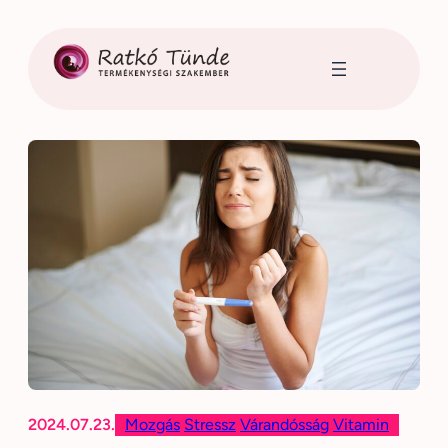
Ugrás
a
tartalomhoz
2024.07.23.
Mozgás
Stressz
Várandósság
Vitamin