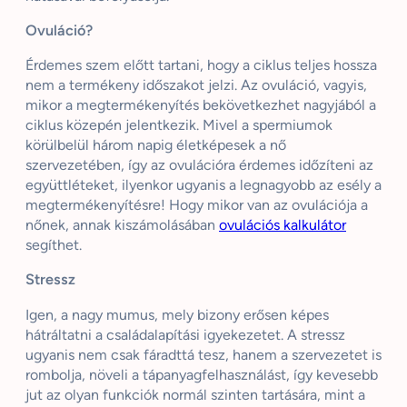
Ovuláció?
Érdemes szem előtt tartani, hogy a ciklus teljes hossza
nem a termékeny időszakot jelzi. Az ovuláció, vagyis,
mikor a megtermékenyítés bekövetkezhet nagyjából a
ciklus közepén jelentkezik. Mivel a spermiumok
körülbelül három napig életképesek a nő
szervezetében, így az ovulációra érdemes időzíteni az
együttléteket, ilyenkor ugyanis a legnagyobb az esély a
megtermékenyítésre! Hogy mikor van az ovulációja a
nőnek, annak kiszámolásában
ovulációs kalkulátor
segíthet.
Stressz
Igen, a nagy mumus, mely bizony erősen képes
hátráltatni a családalapítási igyekezetet. A stressz
ugyanis nem csak fáradttá tesz, hanem a szervezetet is
rombolja, növeli a tápanyagfelhasználást, így kevesebb
jut az olyan funkciók normál szinten tartására, mint a