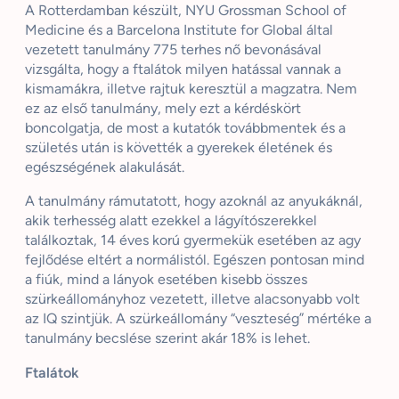
A Rotterdamban készült, NYU Grossman School of
Medicine és a Barcelona Institute for Global által
vezetett tanulmány 775 terhes nő bevonásával
vizsgálta, hogy a ftalátok milyen hatással vannak a
kismamákra, illetve rajtuk keresztül a magzatra. Nem
ez az első tanulmány, mely ezt a kérdéskört
boncolgatja, de most a kutatók továbbmentek és a
születés után is követték a gyerekek életének és
egészségének alakulását.
A tanulmány rámutatott, hogy azoknál az anyukáknál,
akik terhesség alatt ezekkel a lágyítószerekkel
találkoztak, 14 éves korú gyermekük esetében az agy
fejlődése eltért a normálistól. Egészen pontosan mind
a fiúk, mind a lányok esetében kisebb összes
szürkeállományhoz vezetett, illetve alacsonyabb volt
az IQ szintjük. A szürkeállomány “veszteség” mértéke a
tanulmány becslése szerint akár 18% is lehet.
Ftalátok