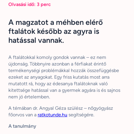
Olvasási idő:
3
perc
A magzatot a méhben elérő
ftalátok később az agyra is
hatással vannak.
A ftalátokkal komoly gondok vannak – ez nem
újdonság. Többnyire azonban a férfiakat érintő
termékenységi problémákkal hozzák összefüggésbe
ezeket az anyagokat. Egy friss kutatás most arra
mutatott rá, hogy az édesanya ftalátoknak való
kitettsége hatással van a gyermek agyára is és sajnos
nem jó értelemben.
A témában dr. Angyal Géza szülész – nőgyógyász
főorvos van a
ratkotunde.hu
segítségére.
A tanulmány