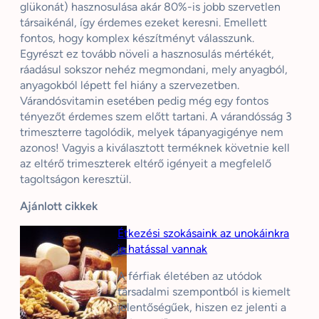
glükonát) hasznosulása akár 80%-is jobb szervetlen
társaikénál, így érdemes ezeket keresni. Emellett
fontos, hogy komplex készítményt válasszunk.
Egyrészt ez tovább növeli a hasznosulás mértékét,
ráadásul sokszor nehéz megmondani, mely anyagból,
anyagokból lépett fel hiány a szervezetben.
Várandósvitamin esetében pedig még egy fontos
tényezőt érdemes szem előtt tartani. A várandósság 3
trimeszterre tagolódik, melyek tápanyagigénye nem
azonos! Vagyis a kiválasztott terméknek követnie kell
az eltérő trimeszterek eltérő igényeit a megfelelő
tagoltságon keresztül.
Ajánlott cikkek
Étkezési szokásaink az unokáinkra
is hatással vannak
A férfiak életében az utódok
társadalmi szempontból is kiemelt
jelentőségűek, hiszen ez jelenti a