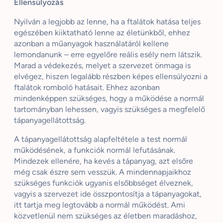
Ellensúlyozás
Nyilván a legjobb az lenne, ha a ftalátok hatása teljes
egészében kiiktatható lenne az életünkből, ehhez
azonban a műanyagok használatáról kellene
lemondanunk – erre egyelőre reális esély nem látszik.
Marad a védekezés, melyet a szervezet önmaga is
elvégez, hiszen legalább részben képes ellensúlyozni a
ftalátok romboló hatásait. Ehhez azonban
mindenképpen szükséges, hogy a működése a normál
tartományban lehessen, vagyis szükséges a megfelelő
tápanyagellátottság.
A tápanyagellátottság alapfeltétele a test normál
működésének, a funkciók normál lefutásának.
Mindezek ellenére, ha kevés a tápanyag, azt elsőre
még csak észre sem vesszük. A mindennapjaikhoz
szükséges funkciók ugyanis elsőbbséget élveznek,
vagyis a szervezet ide összpontosítja a tápanyagokat,
itt tartja meg legtovább a normál működést. Ami
közvetlenül nem szükséges az életben maradáshoz,