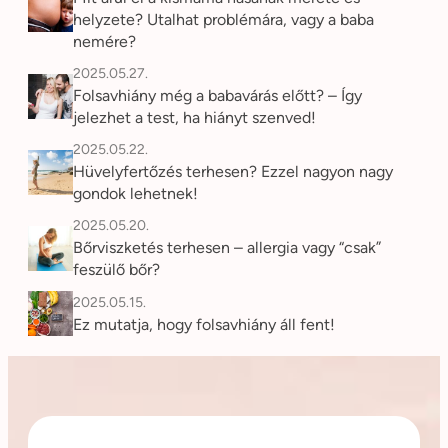
helyzete? Utalhat problémára, vagy a baba
nemére?
2025.05.27.
Folsavhiány még a babavárás előtt? – Így
jelezhet a test, ha hiányt szenved!
2025.05.22.
Hüvelyfertőzés terhesen? Ezzel nagyon nagy
gondok lehetnek!
2025.05.20.
Bőrviszketés terhesen – allergia vagy “csak”
feszülő bőr?
2025.05.15.
Ez mutatja, hogy folsavhiány áll fent!