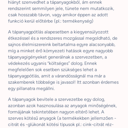
hiányt szenvedhet a tápanyagokból, ám ennek
rendszerint semmilyen jele, tünete nem mutatkozik,
csak hosszabb távon, vagy amikor éppen az adott
funkció kerül előtérbe (pl.: termékenység)
A tápanyagpótlás alapesetben a kiegyensúlyozott
étkezéssel és a rendszeres mozgással megoldható, de
sajnos élelmiszereink beltartalma egyre alacsonyabb,
míg a minket érő környezeti hatások egyre nagyobb
tápanyagigényeket generálnak a szervezetben, a
védekezés ugyanis “költséges” dolog. Ennek
megfelelően sok esetben szükséges lehet a
tápanyagpótlás, amit a várandósságnál ma már a
szakemberek többsége is javasol! Itt azonban érdemes
egy pillanatra megállni.
A tápanyagok bevitele a szervezetbe egy dolog,
azonban azok hasznosulása az anyagok minőségének,
formájának tekintetében nagyon eltérő lehet. A
szerves kötésű anyagok (a termékekben jellemzően -
citrát és -glükonát kötési típusok pl.: cink-citrát réz-