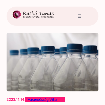
Ugrás
a
tartalomhoz
2023.11.14.
Várandósság
Vitamin