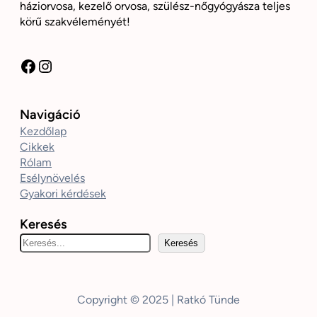
háziorvosa, kezelő orvosa, szülész-nőgyógyásza teljes
körű szakvéleményét!
Facebook
Instagram
Navigáció
Kezdőlap
Cikkek
Rólam
Esélynövelés
Gyakori kérdések
Keresés
K
Keresés
e
r
e
Copyright © 2025 | Ratkó Tünde
s