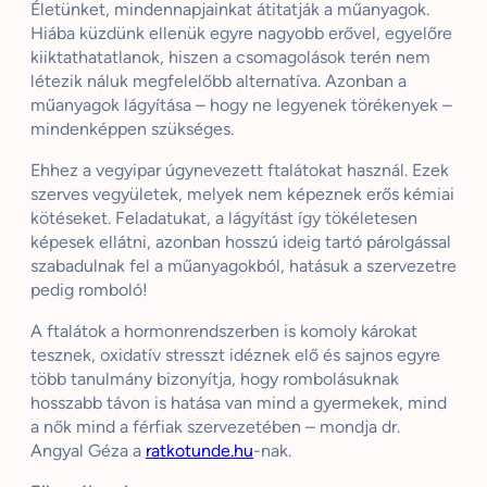
Életünket, mindennapjainkat átitatják a műanyagok.
Hiába küzdünk ellenük egyre nagyobb erővel, egyelőre
kiiktathatatlanok, hiszen a csomagolások terén nem
létezik náluk megfelelőbb alternatíva. Azonban a
műanyagok lágyítása – hogy ne legyenek törékenyek –
mindenképpen szükséges.
Ehhez a vegyipar úgynevezett ftalátokat használ. Ezek
szerves vegyületek, melyek nem képeznek erős kémiai
kötéseket. Feladatukat, a lágyítást így tökéletesen
képesek ellátni, azonban hosszú ideig tartó párolgással
szabadulnak fel a műanyagokból, hatásuk a szervezetre
pedig romboló!
A ftalátok a hormonrendszerben is komoly károkat
tesznek, oxidatív stresszt idéznek elő és sajnos egyre
több tanulmány bizonyítja, hogy rombolásuknak
hosszabb távon is hatása van mind a gyermekek, mind
a nők mind a férfiak szervezetében – mondja dr.
Angyal Géza a
ratkotunde.hu
-nak.