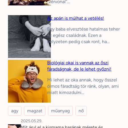
„vérvonal”…
Az apán is múlhat a vetélés!
Egy baba elvesztése hatalmas teher
az egész családnak. Ezen a
helyzeten pedig csak ront, ha…
Biológiai okai is vannak az őszi
fáradságnak, de le lehet győzni!
Mi lehet az oka annak, hogy ősszel
ólmos fáradtság tör ránk, olyan, ami
miatt kimozdulni…
agy
magzat
műanyag
nő
2025.05.29.
Mit árul el a kismama hasának mérete és