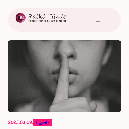
Ugrás
a
tartalomhoz
2023.03.09.
Egyéb