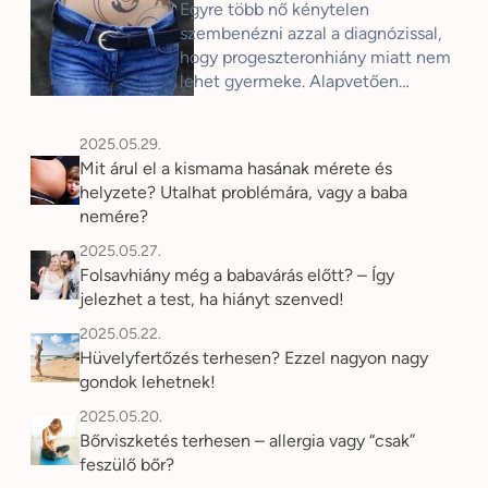
Egyre több nő kénytelen
szembenézni azzal a diagnózissal,
hogy progeszteronhiány miatt nem
lehet gyermeke. Alapvetően…
2025.05.29.
Mit árul el a kismama hasának mérete és
helyzete? Utalhat problémára, vagy a baba
nemére?
2025.05.27.
Folsavhiány még a babavárás előtt? – Így
jelezhet a test, ha hiányt szenved!
2025.05.22.
Hüvelyfertőzés terhesen? Ezzel nagyon nagy
gondok lehetnek!
2025.05.20.
Bőrviszketés terhesen – allergia vagy “csak”
feszülő bőr?