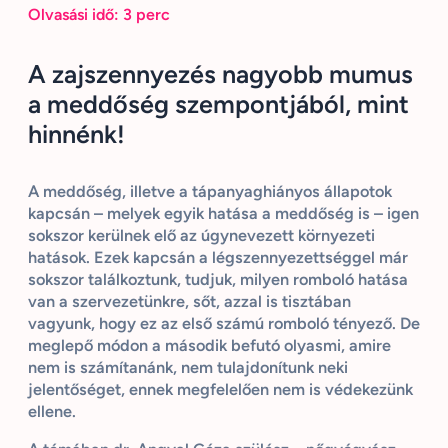
Olvasási idő:
3
perc
A zajszennyezés nagyobb mumus
a meddőség szempontjából, mint
hinnénk!
A meddőség, illetve a tápanyaghiányos állapotok
kapcsán – melyek egyik hatása a meddőség is – igen
sokszor kerülnek elő az úgynevezett környezeti
hatások. Ezek kapcsán a légszennyezettséggel már
sokszor találkoztunk, tudjuk, milyen romboló hatása
van a szervezetünkre, sőt, azzal is tisztában
vagyunk, hogy ez az első számú romboló tényező. De
meglepő módon a második befutó olyasmi, amire
nem is számítanánk, nem tulajdonítunk neki
jelentőséget, ennek megfelelően nem is védekezünk
ellene.