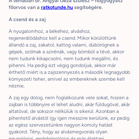
A témában dr. Angyal Géza szülész – nőgyógyász
főorvos van a
ratkotunde.hu
segítségére.
A csend és a zaj
A nyugalomhoz, a békéhez, alváshoz,
regenerálódáshoz kell a csend. Mikor körülöttünk
állandó a zaj, zakatol, kattog valami, dübörögnek a
gépek, szólnak a szirénák, vagy bömböl a tévé, akkor
nem tudunk kikapcsolni, nem tudunk megállni, és
pihenni. Ha pedig ezt végig gondoljuk, akkor már
érthető miért is a zajszennyezés a második legnagyobb
környezeti teher, amivel az embereknek szembe kell
néznie.
A zaj egy dolog, nem foglalkozunk vele sokat, hiszen a
zajban is többnyire el lehet aludni, akár füldugóval, akár
altatóval, de sokszor nélkülük is sikerül. Azonban a
pihentető alvástól így igen messzire kerülünk, ez pedig
az egész szervezetünkre nagyon komoly hatást
gyakorol. Tény, hogy az alvásmegvonás olyan
neurológiai, endokrinológiai és más élettani