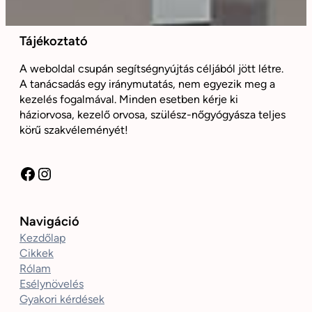
Tájékoztató
A weboldal csupán segítségnyújtás céljából jött létre.
A tanácsadás egy iránymutatás, nem egyezik meg a
kezelés fogalmával. Minden esetben kérje ki
háziorvosa, kezelő orvosa, szülész-nőgyógyásza teljes
körű szakvéleményét!
Facebook
Instagram
Navigáció
Kezdőlap
Cikkek
Rólam
Esélynövelés
Gyakori kérdések