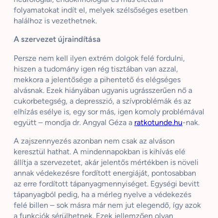
folyamatokat indít el, melyek szélsőséges esetben
halálhoz is vezethetnek.
A szervezet újraindítása
Persze nem kell ilyen extrém dolgok felé fordulni,
hiszen a tudomány igen rég tisztában van azzal,
mekkora a jelentősége a pihentető és elégséges
alvásnak. Ezek hiányában ugyanis ugrásszerűen nő a
cukorbetegség, a depresszió, a szívproblémák és az
elhízás esélye is, egy sor más, igen komoly problémával
együtt – mondja dr. Angyal Géza a
ratkotunde.hu
-nak.
A zajszennyezés azonban nem csak az alváson
keresztül hathat. A mindennapokban is kihívás elé
állítja a szervezetet, akár jelentős mértékben is növeli
annak védekezésre fordított energiáját, pontosabban
az erre fordított tápanyagmennyiséget. Egységi bevitt
tápanyagból pedig, ha a mérleg nyelve a védekezés
felé billen – sok másra már nem jut elegendő, így azok
a funkciók sérülhetnek. Ezek jellemzően olyan