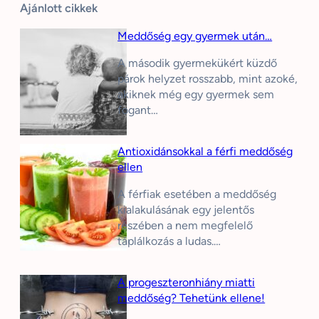
Ajánlott cikkek
Meddőség egy gyermek után…
A második gyermekükért küzdő
párok helyzet rosszabb, mint azoké,
akiknek még egy gyermek sem
fogant…
Antioxidánsokkal a férfi meddőség
ellen
A férfiak esetében a meddőség
kialakulásának egy jelentős
részében a nem megfelelő
táplálkozás a ludas.…
A progeszteronhiány miatti
meddőség? Tehetünk ellene!