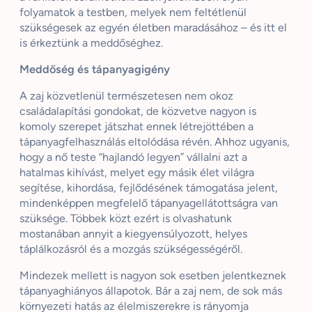
folyamatok a testben, melyek nem feltétlenül
szükségesek az egyén életben maradásához – és itt el
is érkeztünk a meddőséghez.
Meddőség és tápanyagigény
A zaj közvetlenül természetesen nem okoz
családalapítási gondokat, de közvetve nagyon is
komoly szerepet játszhat ennek létrejöttében a
tápanyagfelhasználás eltolódása révén. Ahhoz ugyanis,
hogy a nő teste “hajlandó legyen” vállalni azt a
hatalmas kihívást, melyet egy másik élet világra
segítése, kihordása, fejlődésének támogatása jelent,
mindenképpen megfelelő tápanyagellátottságra van
szüksége. Többek közt ezért is olvashatunk
mostanában annyit a kiegyensúlyozott, helyes
táplálkozásról és a mozgás szükségességéről.
Mindezek mellett is nagyon sok esetben jelentkeznek
tápanyaghiányos állapotok. Bár a zaj nem, de sok más
környezeti hatás az élelmiszerekre is rányomja