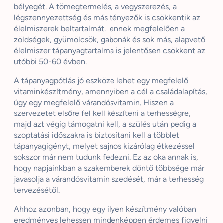
bélyegét. A tömegtermelés, a vegyszerezés, a
légszennyezettség és más tényezők is csökkentik az
élelmiszerek beltartalmát. ennek megfelelően a
zöldségek, gyümölcsök, gabonák és sok más, alapvető
élelmiszer tápanyagtartalma is jelentősen csökkent az
utóbbi 50-60 évben.
A tápanyagpótlás jó eszköze lehet egy megfelelő
vitaminkészítmény, amennyiben a cél a családalapítás,
úgy egy megfelelő várandósvitamin. Hiszen a
szervezetet elsőre fel kell készíteni a terhességre,
majd azt végig támogatni kell, a szülés után pedig a
szoptatási időszakra is biztosítani kell a többlet
tápanyagigényt, melyet sajnos kizárólag étkezéssel
sokszor már nem tudunk fedezni. Ez az oka annak is,
hogy napjainkban a szakemberek döntő többsége már
javasolja a várandósvitamin szedését, már a terhesség
tervezésétől.
Ahhoz azonban, hogy egy ilyen készítmény valóban
eredményes lehessen mindenképpen érdemes figyelni