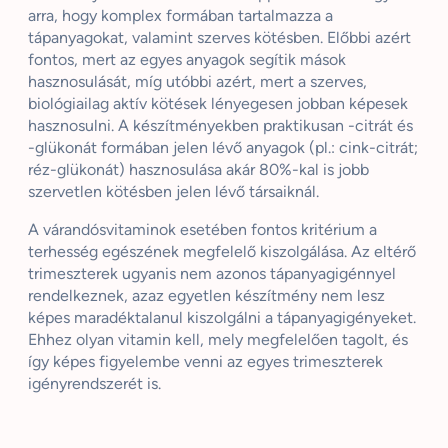
arra, hogy komplex formában tartalmazza a
tápanyagokat, valamint szerves kötésben. Előbbi azért
fontos, mert az egyes anyagok segítik mások
hasznosulását, míg utóbbi azért, mert a szerves,
biológiailag aktív kötések lényegesen jobban képesek
hasznosulni. A készítményekben praktikusan -citrát és
-glükonát formában jelen lévő anyagok (pl.: cink-citrát;
réz-glükonát) hasznosulása akár 80%-kal is jobb
szervetlen kötésben jelen lévő társaiknál.
A várandósvitaminok esetében fontos kritérium a
terhesség egészének megfelelő kiszolgálása. Az eltérő
trimeszterek ugyanis nem azonos tápanyagigénnyel
rendelkeznek, azaz egyetlen készítmény nem lesz
képes maradéktalanul kiszolgálni a tápanyagigényeket.
Ehhez olyan vitamin kell, mely megfelelően tagolt, és
így képes figyelembe venni az egyes trimeszterek
igényrendszerét is.