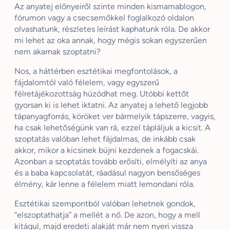
Az anyatej előnyeiről szinte minden kismamablogon,
fórumon vagy a csecsemőkkel foglalkozó oldalon
olvashatunk, részletes leírást kaphatunk róla. De akkor
mi lehet az oka annak, hogy mégis sokan egyszerűen
nem akarnak szoptatni?
Nos, a háttérben esztétikai megfontolások, a
fájdalomtól való félelem, vagy egyszerű
félretájékozottság húzódhat meg. Utóbbi kettőt
gyorsan ki is lehet iktatni. Az anyatej a lehető legjobb
tápanyagforrás, köröket ver bármelyik tápszerre, vagyis,
ha csak lehetőségünk van rá, ezzel tápláljuk a kicsit. A
szoptatás valóban lehet fájdalmas, de inkább csak
akkor, mikor a kicsinek bújni kezdenek a fogacskái.
Azonban a szoptatás tovább erősíti, elmélyíti az anya
és a baba kapcsolatát, ráadásul nagyon bensőséges
élmény, kár lenne a félelem miatt lemondani róla.
Esztétikai szempontból valóban lehetnek gondok,
“elszoptathatja” a mellét a nő. De azon, hogy a mell
kitágul, majd eredeti alakját már nem nyeri vissza