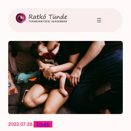
Ugrás
a
tartalomhoz
2022.07.28.
Egyéb