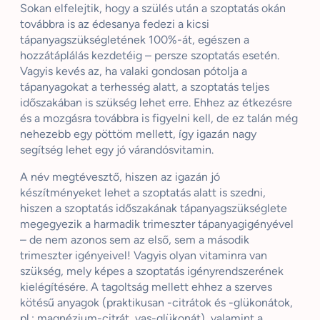
Sokan elfelejtik, hogy a szülés után a szoptatás okán
továbbra is az édesanya fedezi a kicsi
tápanyagszükségletének 100%-át, egészen a
hozzátáplálás kezdetéig – persze szoptatás esetén.
Vagyis kevés az, ha valaki gondosan pótolja a
tápanyagokat a terhesség alatt, a szoptatás teljes
időszakában is szükség lehet erre. Ehhez az étkezésre
és a mozgásra továbbra is figyelni kell, de ez talán még
nehezebb egy pöttöm mellett, így igazán nagy
segítség lehet egy jó várandósvitamin.
A név megtévesztő, hiszen az igazán jó
készítményeket lehet a szoptatás alatt is szedni,
hiszen a szoptatás időszakának tápanyagszükséglete
megegyezik a harmadik trimeszter tápanyagigényével
– de nem azonos sem az első, sem a második
trimeszter igényeivel! Vagyis olyan vitaminra van
szükség, mely képes a szoptatás igényrendszerének
kielégítésére. A tagoltság mellett ehhez a szerves
kötésű anyagok (praktikusan -citrátok és -glükonátok,
pl.: magnézium-citrát, vas-glükonát), valamint a