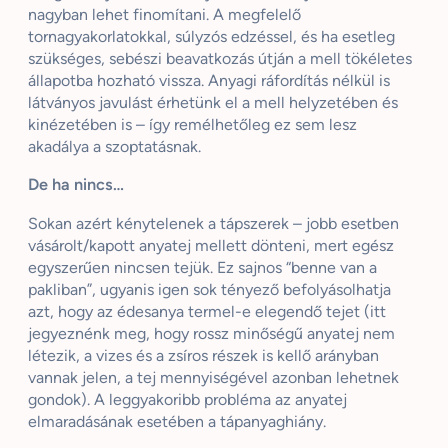
nagyban lehet finomítani. A megfelelő
tornagyakorlatokkal, súlyzós edzéssel, és ha esetleg
szükséges, sebészi beavatkozás útján a mell tökéletes
állapotba hozható vissza. Anyagi ráfordítás nélkül is
látványos javulást érhetünk el a mell helyzetében és
kinézetében is – így remélhetőleg ez sem lesz
akadálya a szoptatásnak.
De ha nincs…
Sokan azért kénytelenek a tápszerek – jobb esetben
vásárolt/kapott anyatej mellett dönteni, mert egész
egyszerűen nincsen tejük. Ez sajnos “benne van a
pakliban”, ugyanis igen sok tényező befolyásolhatja
azt, hogy az édesanya termel-e elegendő tejet (itt
jegyeznénk meg, hogy rossz minőségű anyatej nem
létezik, a vizes és a zsíros részek is kellő arányban
vannak jelen, a tej mennyiségével azonban lehetnek
gondok). A leggyakoribb probléma az anyatej
elmaradásának esetében a tápanyaghiány.