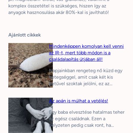
komplex összetétel is szükséges, hiszen így az
anyagok hasznosulása akár 80%-kal is javítható!
Ajánlott cikkek
Mindenképpen komolyan kell venni
az IR-t, mert több módon is a
családalapítás útjában áll!
Napjainkban rengeteg nő küzd egy
betegséggel, amit csak két kis
betűvel szoktak jelölni, ez az…
Az apán is múlhat a vetélés!
Egy baba elvesztése hatalmas teher
az egész családnak. Ezen a
helyzeten pedig csak ront, ha…