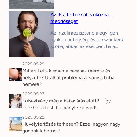
Az IR a férfiaknál is okozhat
meddőséget
Az inzulinrezisztencia egy igen
gyakori betegség, és sokszor kerül
szóba, abban az esetben, ha a…
2025.05.29.
Mit árul el a kismama hasának mérete és
helyzete? Utalhat problémára, vagy a baba
nemére?
2025.05.27.
Folsavhiány még a babavárás előtt? – Így
jelezhet a test, ha hiányt szenved!
2025.05.22.
Hüvelyfertőzés terhesen? Ezzel nagyon nagy
gondok lehetnek!