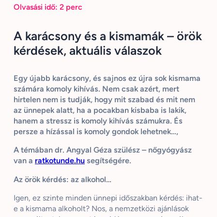
Olvasási idő:
2
perc
A karácsony és a kismamák – örök
kérdések, aktuális válaszok
Egy újabb karácsony, és sajnos ez újra sok kismama
számára komoly kihívás. Nem csak azért, mert
hirtelen nem is tudják, hogy mit szabad és mit nem
az ünnepek alatt, ha a pocakban kisbaba is lakik,
hanem a stressz is komoly kihívás számukra. És
persze a hízással is komoly gondok lehetnek…,
A témában dr. Angyal Géza szülész – nőgyógyász
van a
ratkotunde.hu
segítségére.
Az örök kérdés: az alkohol…
Igen, ez szinte minden ünnepi időszakban kérdés: ihat-
e a kismama alkoholt? Nos, a nemzetközi ajánlások