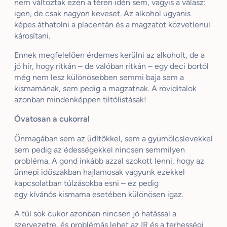
nem változtak ezen a téren idén sem, vagyis a válasz:
igen, de csak nagyon keveset. Az alkohol ugyanis
képes áthatolni a placentán és a magzatot közvetlenül
károsítani.
Ennek megfelelően érdemes kerülni az alkoholt, de a
jó hír, hogy ritkán – de valóban ritkán – egy deci bortól
még nem lesz különösebben semmi baja sem a
kismamának, sem pedig a magzatnak. A röviditalok
azonban mindenképpen tiltólistásak!
Óvatosan a cukorral
Önmagában sem az üdítőkkel, sem a gyümölcslevekkel
sem pedig az édességekkel nincsen semmilyen
probléma. A gond inkább azzal szokott lenni, hogy az
ünnepi időszakban hajlamosak vagyunk ezekkel
kapcsolatban túlzásokba esni – ez pedig
egy kívánós kismama esetében különösen igaz.
A túl sok cukor azonban nincsen jó hatással a
szervezetre, és problémás lehet az IR és a terhességi