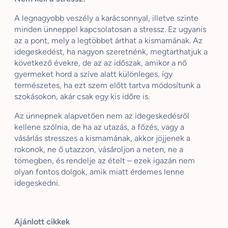
A legnagyobb veszély a karácsonnyal, illetve szinte
minden ünneppel kapcsolatosan a stressz. Ez ugyanis
az a pont, mely a legtöbbet árthat a kismamának. Az
idegeskedést, ha nagyon szeretnénk, megtarthatjuk a
következő évekre, de az az időszak, amikor a nő
gyermeket hord a szíve alatt különleges, így
természetes, ha ezt szem előtt tartva módosítunk a
szokásokon, akár csak egy kis időre is.
Az ünnepnek alapvetően nem az idegeskedésről
kellene szólnia, de ha az utazás, a főzés, vagy a
vásárlás stresszes a kismamának, akkor jöjjenek a
rokonok, ne ő utazzon, vásároljon a neten, ne a
tömegben, és rendelje az ételt – ezek igazán nem
olyan fontos dolgok, amik miatt érdemes lenne
idegeskedni.
Ajánlott cikkek