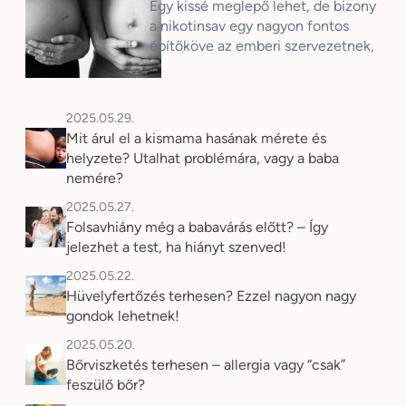
Egy kissé meglepő lehet, de bizony
a nikotinsav egy nagyon fontos
építőköve az emberi szervezetnek,
…
2025.05.29.
Mit árul el a kismama hasának mérete és
helyzete? Utalhat problémára, vagy a baba
nemére?
2025.05.27.
Folsavhiány még a babavárás előtt? – Így
jelezhet a test, ha hiányt szenved!
2025.05.22.
Hüvelyfertőzés terhesen? Ezzel nagyon nagy
gondok lehetnek!
2025.05.20.
Bőrviszketés terhesen – allergia vagy “csak”
feszülő bőr?