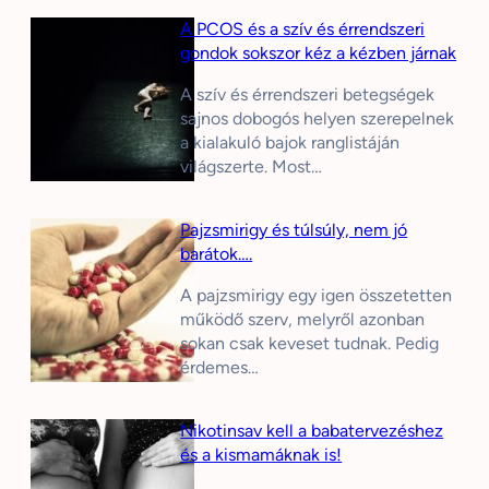
A PCOS és a szív és érrendszeri
gondok sokszor kéz a kézben járnak
A szív és érrendszeri betegségek
sajnos dobogós helyen szerepelnek
a kialakuló bajok ranglistáján
világszerte. Most…
Pajzsmirigy és túlsúly, nem jó
barátok….
A pajzsmirigy egy igen összetetten
működő szerv, melyről azonban
sokan csak keveset tudnak. Pedig
érdemes…
Nikotinsav kell a babatervezéshez
és a kismamáknak is!