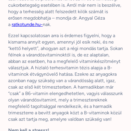
cukorbetegség esetében is. Arról már nem is beszélve,
hogy a terhesség alatt felszedett kilók számát is
erősen megdobhatja – mondja dr. Angyal Géza
a
ratkotunde.hu-
nak.
Ezzel kapcsolatosan arra is érdemes figyelni, hogy a
kismama annyit egyen, amennyi jól esik neki, és ne
“kettő helyett”, ahogyan azt a régi mondás tartja. Sokan
félnek a várandósvitaminoktól is, de ez alaptalan,
abban az esetben, ha a megfelelő vitaminkészítményt
választjuk. A hizlaló terhesvitamin tézis alapja a B-
vitaminok étvágynövelő hatása. Ezekre az anyagokra
azonban nagy szükség van a várandósság alatt, igaz,
csak az első két trimeszterben. A harmadikban már
“csak” a B6-vitamin elengedhetetlen, vagyis válasszunk
olyan várandósvitamint, mely a trimesztereknek
megfelelő tagoltsággal rendelkezik, és a harmadik
trimeszterre a bevitt anyagok közt a B-vitaminok közül
csak azt tartja meg, amelyre valóban szükség van!
Nem kell a stressz!