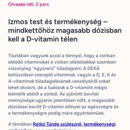
Olvasási idő:
2
perc
Izmos test és termékenység –
mindkettőhöz magasabb dózisban
kell a D-vitamin télen
Tisztában vagyunk azzal a ténnyel, hogy a zsírban
oldódó vitaminokat a vízben oldódóakkal szemben
viszonylag “egyszerű” túladagolni. A DEKA
betűszóban szereplő vitaminok, vagyis a D, E, K és
A-vitaminok túladagolásának veszélyeiről sokat
lehet olvasni, de a tudósok a D-vitamint mégis
kiemelik ebből a sorból. Az ajánlott bevitel
mennyisége ugyanis jelentősen nőtt, a magasabb
dózisban bevitt D-vitamin előnyei az egészségre és
a termékenységre pedig mára egyértelműek.
A témában
Ratkó Tünde szülésznő, termékenységi