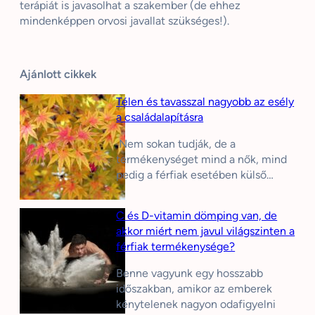
terápiát is javasolhat a szakember (de ehhez
mindenképpen orvosi javallat szükséges!).
Ajánlott cikkek
Télen és tavasszal nagyobb az esély
a családalapításra
Nem sokan tudják, de a
termékenységet mind a nők, mind
pedig a férfiak esetében külső…
C és D-vitamin dömping van, de
akkor miért nem javul világszinten a
férfiak termékenysége?
Benne vagyunk egy hosszabb
időszakban, amikor az emberek
kénytelenek nagyon odafigyelni