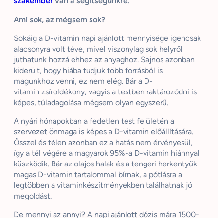
szakember
van a segítségünkre.
Ami sok, az mégsem sok?
Sokáig a D-vitamin napi ajánlott mennyisége igencsak
alacsonyra volt téve, mivel viszonylag sok helyről
juthatunk hozzá ehhez az anyaghoz. Sajnos azonban
kiderült, hogy hiába tudjuk több forrásból is
magunkhoz venni, ez nem elég. Bár a D-
vitamin zsíroldékony, vagyis a testben raktározódni is
képes, túladagolása mégsem olyan egyszerű.
A nyári hónapokban a fedetlen test felületén a
szervezet önmaga is képes a D-vitamin előállítására.
Ősszel és télen azonban ez a hatás nem érvényesül,
így a tél végére a magyarok 95%-a D-vitamin hiánnyal
küszködik. Bár az olajos halak és a tengeri herkentyűk
magas D-vitamin tartalommal bírnak, a pótlásra a
legtöbben a vitaminkészítményekben találhatnak jó
megoldást.
De mennyi az annyi? A napi ajánlott dózis mára 1500-