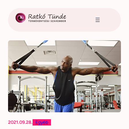
Ugrás
a
tartalomhoz
2021.09.28.
Egyéb