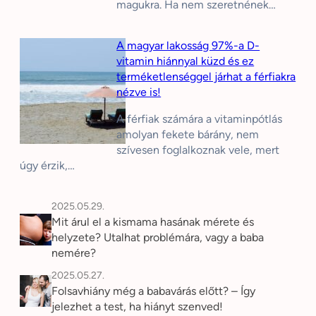
magukra. Ha nem szeretnének…
A magyar lakosság 97%-a D-
vitamin hiánnyal küzd és ez
terméketlenséggel járhat a férfiakra
nézve is!
A férfiak számára a vitaminpótlás
amolyan fekete bárány, nem
szívesen foglalkoznak vele, mert
úgy érzik,…
2025.05.29.
Mit árul el a kismama hasának mérete és
helyzete? Utalhat problémára, vagy a baba
nemére?
2025.05.27.
Folsavhiány még a babavárás előtt? – Így
jelezhet a test, ha hiányt szenved!