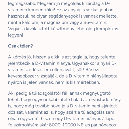
legmagasabb. Mégsem jó megoldás kizárólag a D-
vitaminra koncentrálni! Ez az anyag is sokkal jobban
hasznosul, ha olyan segédanyagok is vannak mellette,
mint a kalcium, a magnézium vagy a B6-vitamin.
Vagyis a kiválasztott készítmény lehetőleg komplex is
legyen!
Csak télen?
A kérdés jó, hiszen a cikk is azt taglalja, hogy telente
jelentkezik a D-vitamin hiánya. Ugyanakkor a nyári D-
vitamin szedése sem ellenjavallt, sőt! Bár ezt
kevesebbszer vizsgálják, de a D-vitamin hiányállapotai
nyáron is jelen vannak, nem is kis mértékben.
Aki pedig a túladagolástól fél, annak megnyugtató
lehet, hogy egyre inkább afelé halad az orvostudomány
is, hogy még tovább növelje a D-vitamin napi ajánlott
dózisát, valamint az is, hogy azért a túladagolás sem
olyan egyszerű, hiszen egy D-vitamin hiányos állapot
felszámolására akár 8000-10000 NE-es pár hónapos