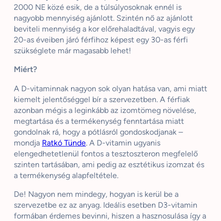
2000 NE közé esik, de a túlsúlyosoknak ennél is
nagyobb mennyiség ajánlott. Szintén nő az ajánlott
beviteli mennyiség a kor előrehaladtával, vagyis egy
20-as éveiben járó férfihoz képest egy 30-as férfi
szükséglete már magasabb lehet!
Miért?
A D-vitaminnak nagyon sok olyan hatása van, ami miatt
kiemelt jelentőséggel bír a szervezetben. A férfiak
azonban mégis a leginkább az izomtömeg növelése,
megtartása és a termékenység fenntartása miatt
gondolnak rá, hogy a pótlásról gondoskodjanak –
mondja
Ratkó Tünde
. A D-vitamin ugyanis
elengedhetetlenül fontos a tesztoszteron megfelelő
szinten tartásában, ami pedig az esztétikus izomzat és
a termékenység alapfeltétele.
De! Nagyon nem mindegy, hogyan is kerül be a
szervezetbe ez az anyag. Ideális esetben D3-vitamin
formában érdemes bevinni, hiszen a hasznosulása így a