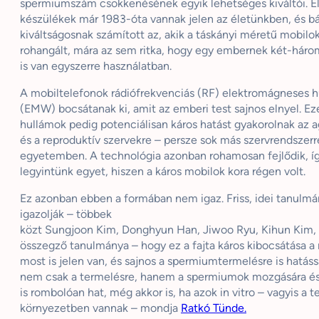
spermiumszám csökkenésének egyik lehetséges kiváltói. E
készülékek már 1983-óta vannak jelen az életünkben, és b
kiváltságosnak számított az, akik a táskányi méretű mobilo
rohangált, mára az sem ritka, hogy egy embernek két-háro
is van egyszerre használatban.
A mobiltelefonok rádiófrekvenciás (RF) elektromágneses 
(EMW) bocsátanak ki, amit az emberi test sajnos elnyel. Ez
hullámok pedig potenciálisan káros hatást gyakorolnak az ag
és a reproduktív szervekre – persze sok más szervrendszerr
egyetemben. A technológia azonban rohamosan fejlődik, íg
legyintünk egyet, hiszen a káros mobilok kora régen volt.
Ez azonban ebben a formában nem igaz. Friss, idei tanulmá
igazolják – többek
közt Sungjoon Kim, Donghyun Han, Jiwoo Ryu, Kihun Kim,
összegző tanulmánya – hogy ez a fajta káros kibocsátása a
most is jelen van, és sajnos a spermiumtermelésre is hatássa
nem csak a termelésre, hanem a spermiumok mozgására é
is rombolóan hat, még akkor is, ha azok in vitro – vagyis a te
környezetben vannak – mondja
Ratkó Tünde.