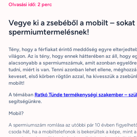
Olvasási idő:
2
perc
Vegye ki a zsebéből a mobilt – sokat 
spermiumtermelésnek!
Tény, hogy a férfiakat érintő meddőség egyre elterjedte
világon. Az is tény, hogy ennek hátterében az áll, hogy e
alacsonyabb a spermiumszámuk, amit azonban egyelőre
tudni, miért is van. Tenni azonban lehet ellene, méghozzá
keveset, első körben rögtön azzal, ha kivesszük a zsebün
mobilt!
A témában
Ratkó Tünde termékenységi szakember – szü
segítségünkre.
Mobil?
A spermiumszám romlása az utóbbi pár 10 évben figyelhe
csoda hát, ha a mobiltelefonok is bekerültek a képe, mint a