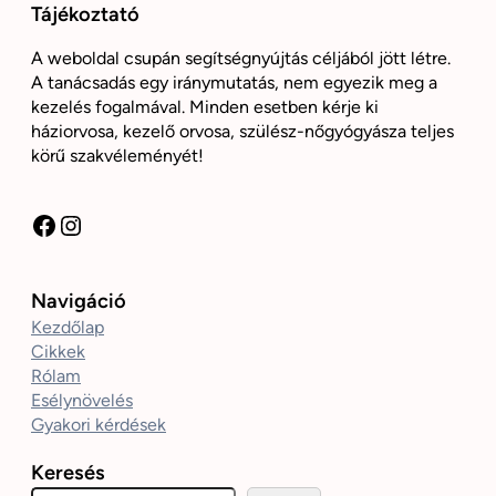
Tájékoztató
A weboldal csupán segítségnyújtás céljából jött létre.
A tanácsadás egy iránymutatás, nem egyezik meg a
kezelés fogalmával. Minden esetben kérje ki
háziorvosa, kezelő orvosa, szülész-nőgyógyásza teljes
körű szakvéleményét!
Facebook
Instagram
Navigáció
Kezdőlap
Cikkek
Rólam
Esélynövelés
Gyakori kérdések
Keresés