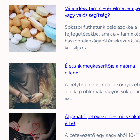
Várandósvitamin – értelmetlen p
vagy valós segítség?
Sokszor futhatunk bele azokba a
fejtegetésekbe, amik a vitamink
haszontalanságáról értekeznek. V
kipisiljük a…
Életünk megkeserítője a mióma –
ellene!
A helytelen életmód, a környezet
a lelki problémák nagyon sok gon
az…
Átjárható petevezető – mi is soka
érte!
A petevezető egy nagyjából 10-11