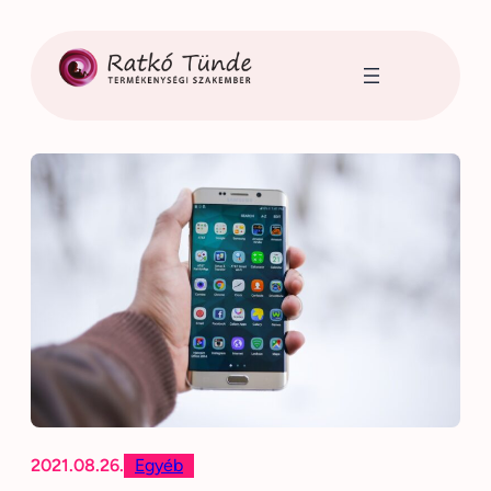
Ugrás
a
tartalomhoz
2021.08.26.
Egyéb