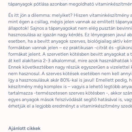
tápanyagok pótlása azonban megoldható vitaminkészítménn
És itt jön a dilemma: melyiket? Hiszen vitaminkészítmény a
mint égen a csillag, mégis jelen vannak az említett tápany
állapotok! Sajnos a tápanyagokat nem elég pusztán bevinni
hasznosulása az igazán nagy kérdés. Ez lényegesen javul a
esetben, ha a bevitt anyagok szerves, biológiailag aktív kém
formákban vannak jelen – ez praktikusan -citrát és -glükon
formákat jelent. A szervetlen kötésben bevitt anyagokat a
át kell alakítania 2-3 alkalommal, mire azok használhatóak 
Ennek következtében nagy részük egyszerűen a vizelettel k
nem hasznosul. A szerves kötések esetében nem kell annyi 
így a hasznosulásuk akár 80%-kal is javul! Emellett pedig, h
készítmény még komplex is – vagyis a lehető legtöbb anya
tartalmazza -természetesen szerves kötésben -, akkor szá
egyes anyagok mások felszívódását segítő hatásával is, vagy
érhetjük el a legjobb eredményt a vitaminkészítmény szedé
Ajánlott cikkek