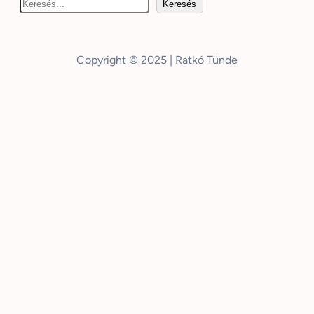
K
Keresés
e
r
e
Copyright © 2025 | Ratkó Tünde
s
é
s