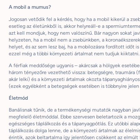
A mobil a mumus?
Jogosan vetődik fel a kérdés, hogy ha a mobil kikerül a zse
esetleg az életünkből is, akkor helyreáll-e a spermiumterme
azt kell mondjuk, hogy nem valószínű. Bár nagyon sokat jav
helyzeten, ha a mobil nem a zsebünkben, a koronaékszerek
helyet, és az sem lesz baj, ha a mobilozásra fordított időt i
ezzel még a többi környezeti ártalmat nem tudjuk kiiktatni.
A férfiak meddősége ugyanis – akárcsak a hölgyek esetébe
három tényezőre vezethető vissza: betegségre, traumára (f
akár lelki) és a környezeti ártalmak okozta tápanyaghiányos
(ezek egyébként a betegségek esetében is többnyire jelen
Életmód
Banálisnak tűnik, de a termékenységi mutatók nagyban javí
megfelelő életmóddal. Ebbe szervesen beletartozik a mozg
egészséges táplálkozás és a tápanyagpótlás. Ez utóbbi ala
táplálkozás dolga lenne, de a környezeti ártalmak az élelmi
érintik, azok beltartalma így jelentősen csökkent az elmúlt