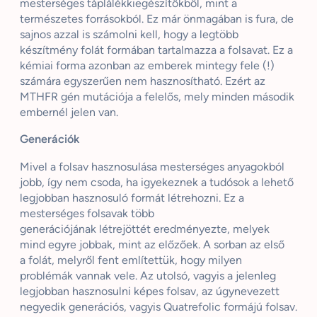
mesterséges táplálékkiegészítőkből, mint a
természetes forrásokból. Ez már önmagában is fura, de
sajnos azzal is számolni kell, hogy a legtöbb
készítmény folát formában tartalmazza a folsavat. Ez a
kémiai forma azonban az emberek mintegy fele (!)
számára egyszerűen nem hasznosítható. Ezért az
MTHFR gén mutációja a felelős, mely minden második
embernél jelen van.
Generációk
Mivel a folsav hasznosulása mesterséges anyagokból
jobb, így nem csoda, ha igyekeznek a tudósok a lehető
legjobban hasznosuló formát létrehozni. Ez a
mesterséges folsavak több
generációjának létrejöttét eredményezte, melyek
mind egyre jobbak, mint az előzőek. A sorban az első
a folát, melyről fent említettük, hogy milyen
problémák vannak vele. Az utolsó, vagyis a jelenleg
legjobban hasznosulni képes folsav, az úgynevezett
negyedik generációs, vagyis Quatrefolic formájú folsav.