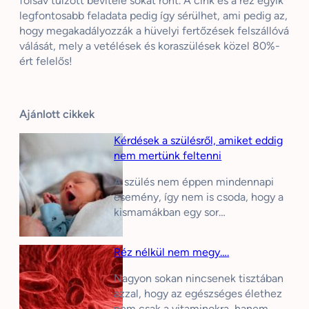
folsav túlzott bevitele sokat ront. A cink és a réz egyik
legfontosabb feladata pedig így sérülhet, ami pedig az,
hogy megakadályozzák a hüvelyi fertőzések felszállóvá
válását, mely a vetélések és koraszülések közel 80%-
ért felelős!
Ajánlott cikkek
Kérdések a szülésről, amiket eddig
nem mertünk feltenni
A szülés nem éppen mindennapi
esemény, így nem is csoda, hogy a
kismamákban egy sor…
Réz nélkül nem megy….
Nagyon sokan nincsenek tisztában
azzal, hogy az egészséges élethez
nem csak a vitaminokra, hanem