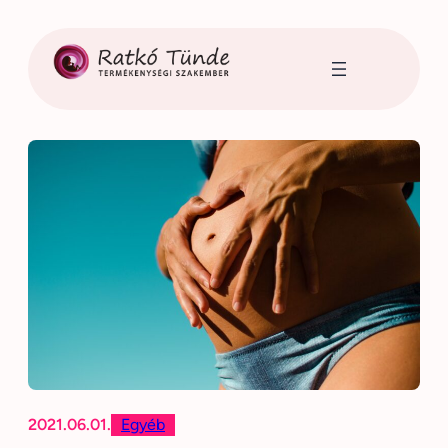
Ugrás
a
tartalomhoz
2021.06.01.
Egyéb