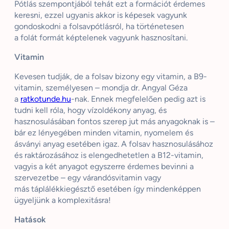
Pótlás szempontjából tehát ezt a formációt érdemes
keresni, ezzel ugyanis akkor is képesek vagyunk
gondoskodni a folsavpótlásról, ha történetesen
a folát formát képtelenek vagyunk hasznosítani.
Vitamin
Kevesen tudják, de a folsav bizony egy vitamin, a B9-
vitamin, személyesen – mondja dr. Angyal Géza
a
ratkotunde.hu
-nak. Ennek megfelelően pedig azt is
tudni kell róla, hogy vízoldékony anyag, és
hasznosulásában fontos szerep jut más anyagoknak is –
bár ez lényegében minden vitamin, nyomelem és
ásványi anyag esetében igaz. A folsav hasznosulásához
és raktározásához is elengedhetetlen a B12-vitamin,
vagyis a két anyagot egyszerre érdemes bevinni a
szervezetbe – egy várandósvitamin vagy
más táplálékkiegésztő esetében így mindenképpen
ügyeljünk a komplexitásra!
Hatások