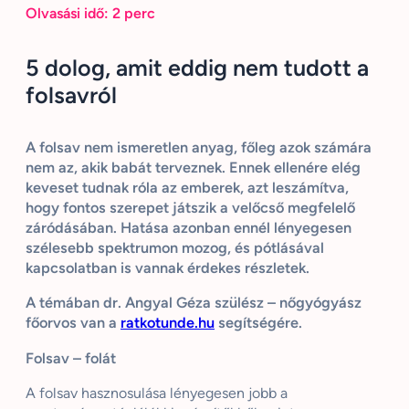
Olvasási idő:
2
perc
5 dolog, amit eddig nem tudott a
folsavról
A folsav nem ismeretlen anyag, főleg azok számára
nem az, akik babát terveznek. Ennek ellenére elég
keveset tudnak róla az emberek, azt leszámítva,
hogy fontos szerepet játszik a velőcső megfelelő
záródásában. Hatása azonban ennél lényegesen
szélesebb spektrumon mozog, és pótlásával
kapcsolatban is vannak érdekes részletek.
A témában dr. Angyal Géza szülész – nőgyógyász
főorvos van a
ratkotunde.hu
segítségére.
Folsav – folát
A folsav hasznosulása lényegesen jobb a