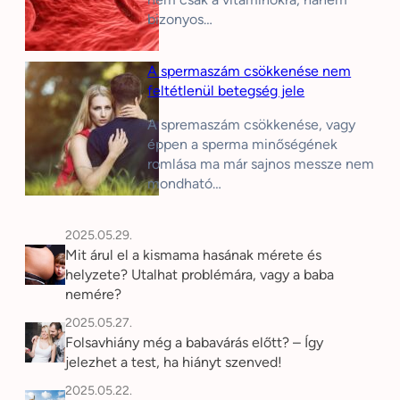
bizonyos…
A spermaszám csökkenése nem
feltétlenül betegség jele
A spremaszám csökkenése, vagy
éppen a sperma minőségének
romlása ma már sajnos messze nem
mondható…
2025.05.29.
Mit árul el a kismama hasának mérete és
helyzete? Utalhat problémára, vagy a baba
nemére?
2025.05.27.
Folsavhiány még a babavárás előtt? – Így
jelezhet a test, ha hiányt szenved!
2025.05.22.