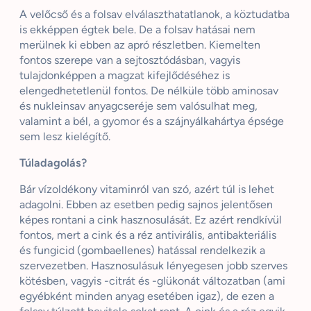
A velőcső és a folsav elválaszthatatlanok, a köztudatba
is ekképpen égtek bele. De a folsav hatásai nem
merülnek ki ebben az apró részletben. Kiemelten
fontos szerepe van a sejtosztódásban, vagyis
tulajdonképpen a magzat kifejlődéséhez is
elengedhetetlenül fontos. De nélküle több aminosav
és nukleinsav anyagcseréje sem valósulhat meg,
valamint a bél, a gyomor és a szájnyálkahártya épsége
sem lesz kielégítő.
Túladagolás?
Bár vízoldékony vitaminról van szó, azért túl is lehet
adagolni. Ebben az esetben pedig sajnos jelentősen
képes rontani a cink hasznosulását. Ez azért rendkívül
fontos, mert a cink és a réz antivirális, antibakteriális
és fungicid (gombaellenes) hatással rendelkezik a
szervezetben. Hasznosulásuk lényegesen jobb szerves
kötésben, vagyis -citrát és -glükonát változatban (ami
egyébként minden anyag esetében igaz), de ezen a