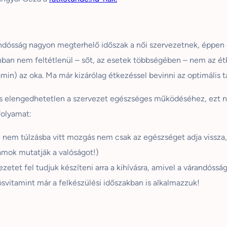
andósság nagyon megterhelő időszak a női szervezetnek, éppen e
nban nem feltétlenül – sőt, az esetek többségében
– nem
az ét
min) az oka. Ma már kizárólag étkezéssel bevinni az optimáli
s elengedhetetlen a szervezet egészséges működéséhez, ezt n
folyamat:
nem túlzásba vitt mozgás nem csak az egészséget adja vissza, d
mok mutatják a valóságot!)
zetet fel tudjuk készíteni arra a kihívásra, amivel a várandósság 
ósvitamint már a felkészülési időszakban is alkalmazzuk!