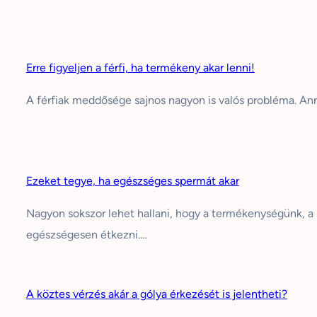
Erre figyeljen a férfi, ha termékeny akar lenni!
A férfiak meddősége sajnos nagyon is valós probléma. An
Ezeket tegye, ha egészséges spermát akar
Nagyon sokszor lehet hallani, hogy a termékenységünk,
egészségesen étkezni.…
A köztes vérzés akár a gólya érkezését is jelentheti?