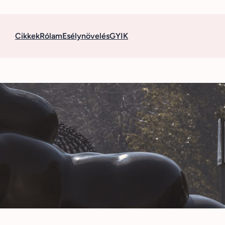
Cikkek
Rólam
Esélynövelés
GYIK