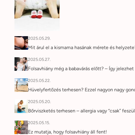
2025.05.29.
Mit árul el a kismama hasának mérete és helyzet
2025.05.27.
Folsavhiány még a babavárás előtt? – Így jelezhet 
2025.05.22.
Hüvelyfertőzés terhesen? Ezzel nagyon nagy gon
2025.05.20.
Bőrviszketés terhesen – allergia vagy “csak” feszü
2025.05.15.
Ez mutatja, hogy folsavhiány áll fent!