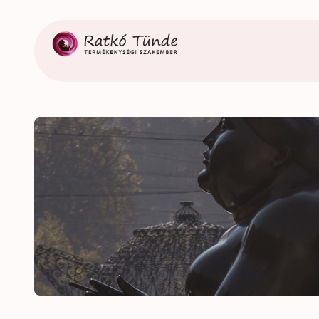
Ugrás
a
tartalomhoz