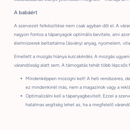
A babáért
A szervezet felkészítése nem csak agyban dől el. A vár
nagyon fontos a tápanyagok optimális bevitele, ami azo
élelmiszerek
beltartalma
(ásványi anyag, nyomelem, vita
Emellett a mozgás hiánya kulcskérdés. A mozgás ugyani
várandósság alatt sem. A támogatás tehát több lépcsős 
Mindenképpen mozogni kell! A heti rendszeres, de 
ez mindenkinél más, nem a magazinok vagy a reklá
Optimalizálni kell a tápanyagbevitelt. Ezzel a szerve
hatalmas segítség lehet az, ha a megfelelő várand