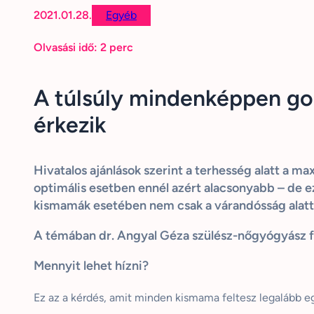
2021.01.28.
Egyéb
Olvasási idő:
2
perc
A túlsúly mindenképpen gon
érkezik
Hivatalos ajánlások szerint a terhesség alatt a m
optimális esetben ennél azért alacsonyabb – de ez 
kismamák esetében nem csak a várandósság alatt
A témában dr. Angyal Géza szülész-nőgyógyász 
Mennyit lehet hízni?
Ez az a kérdés, amit minden kismama feltesz legalább egy