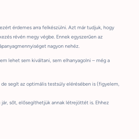
zért érdemes arra felkészülni. Azt már tudjuk, hogy
kezés révén megy végbe. Ennek egyszerűen az
s tápanyagmennyiséget nagyon nehéz.
em lehet sem kiváltani, sem elhanyagolni – még a
e segít az optimális testsúly elérésében is (figyelem,
jár, sőt, elősegíthetjük annak létrejöttét is. Ehhez