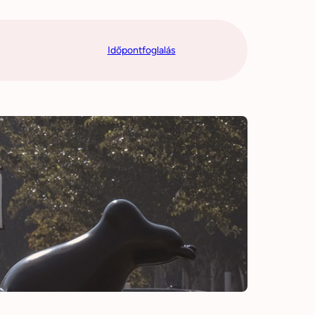
Időpontfoglalás