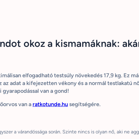
dot okoz a kismamáknak: akár 
aximálisan elfogadható testsúly növekedés 17,9 kg. Ez m
az adat a kifejezetten vékony és a normál testlakatú nőke
i gyarapodással van a gond!
főorvos van a
ratkotunde.hu
segítségére.
szer a várandóssága során. Szinte nincs is olyan nő, aki ne agg