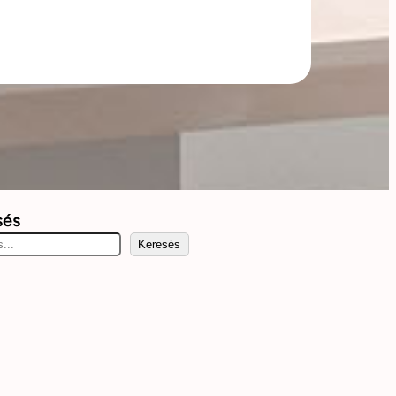
sés
Keresés