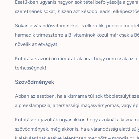
Esetükben ugyanis nagyon sok tétel befolyásolja a gyar
szeretnének sokat, hiszen azt később leadni elképeszt
Sokan a várandósvitaminokat is elkerülik, pedig a megfel
harmadik trimeszterre a B-vitaminok közül már csak a B6
növelik az étvágyat!
Kutatások azonban rámutattak arra, hogy nem csak az a f
terhességnek!
Szövődmények
Abban az esetben, ha a kismama túl sok többletsúlyt sz
a
preeklampszia
, a terhességi magasvérnyomás, vagy épp
Kutatások igazolták ugyanakkor, hogy azoknál a kismamák
szövődmények, még akkor is, ha a várandósság alatti sú
kialakulásának esélye jelentősen megnőtt – mondja dr.