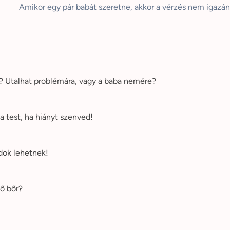
Amikor egy pár babát szeretne, akkor a vérzés nem igazán j
e? Utalhat problémára, vagy a baba nemére?
a test, ha hiányt szenved!
dok lehetnek!
lő bőr?