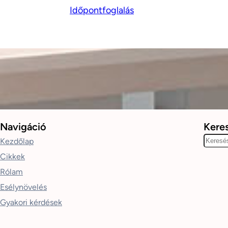
Időpontfoglalás
Navigáció
Kere
K
Kezdőlap
e
Cikkek
r
Rólam
e
Esélynövelés
s
Gyakori kérdések
é