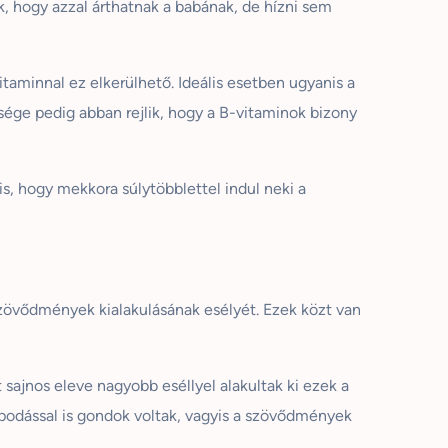
, hogy azzal árthatnak a babának, de hízni sem
itaminnal ez elkerülhető. Ideális esetben ugyanis a
sége pedig abban rejlik, hogy a B-vitaminok bizony
s, hogy mekkora súlytöbblettel indul neki a
szövődmények kialakulásának esélyét. Ezek közt van
sajnos eleve nagyobb eséllyel alakultak ki ezek a
podással is gondok voltak, vagyis a szövődmények