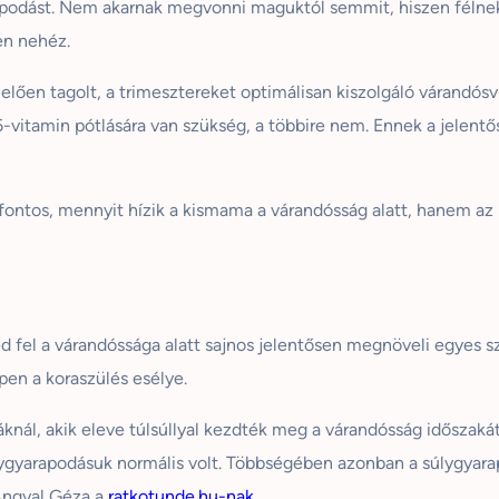
apodást. Nem akarnak megvonni maguktól semmit, hiszen félnek
ően nehéz.
elően tagolt, a trimesztereket optimálisan kiszolgáló várandósv
-vitamin pótlására van szükség, a többire nem. Ennek a jelentő
ontos, mennyit hízik a kismama a várandósság alatt, hanem az i
ed fel a várandóssága alatt sajnos jelentősen megnöveli egyes 
en a koraszülés esélye.
nál, akik eleve túlsúllyal kezdték meg a várandósság időszakát 
lygyarapodásuk normális volt. Többségében azonban a súlygyara
 Angyal Géza a
ratkotunde.hu-
nak
.