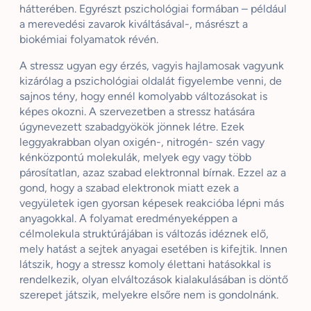
hátterében. Egyrészt pszichológiai formában – például
a merevedési zavarok kiváltásával-, másrészt a
biokémiai folyamatok révén.
A stressz ugyan egy érzés, vagyis hajlamosak vagyunk
kizárólag a pszichológiai oldalát figyelembe venni, de
sajnos tény, hogy ennél komolyabb változásokat is
képes okozni. A szervezetben a stressz hatására
úgynevezett szabadgyökök jönnek létre. Ezek
leggyakrabban olyan oxigén-, nitrogén- szén vagy
kénközpontú molekulák, melyek egy vagy több
párosítatlan, azaz szabad elektronnal bírnak. Ezzel az a
gond, hogy a szabad elektronok miatt ezek a
vegyületek igen gyorsan képesek reakcióba lépni más
anyagokkal. A folyamat eredményeképpen a
célmolekula struktúrájában is változás idéznek elő,
mely hatást a sejtek anyagai esetében is kifejtik. Innen
látszik, hogy a stressz komoly élettani hatásokkal is
rendelkezik, olyan elváltozások kialakulásában is döntő
szerepet játszik, melyekre elsőre nem is gondolnánk.