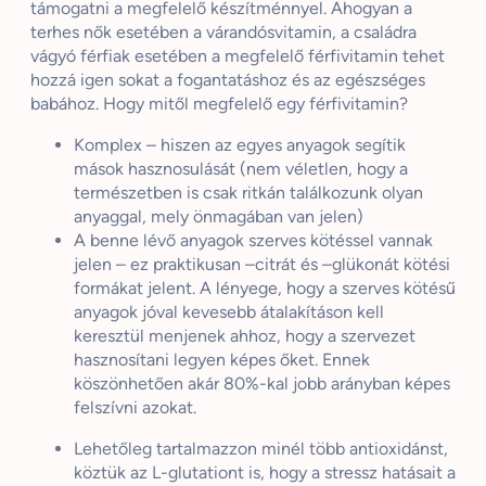
támogatni a megfelelő készítménnyel. Ahogyan a
terhes nők esetében a várandósvitamin, a családra
vágyó férfiak esetében a megfelelő férfivitamin tehet
hozzá igen sokat a fogantatáshoz és az egészséges
babához. Hogy mitől megfelelő egy férfivitamin?
Komplex – hiszen az egyes anyagok segítik
mások hasznosulását (nem véletlen, hogy a
természetben is csak ritkán találkozunk olyan
anyaggal, mely önmagában van jelen)
A benne lévő anyagok szerves kötéssel vannak
jelen – ez praktikusan –
citrát
és –
glükonát
kötési
formákat jelent. A lényege, hogy a szerves kötésű
anyagok jóval kevesebb átalakításon kell
keresztül menjenek ahhoz, hogy a szervezet
hasznosítani legyen képes őket. Ennek
köszönhetően akár 80%-kal jobb arányban képes
felszívni azokat.
Lehetőleg tartalmazzon minél több antioxidánst,
köztük az L-
glutationt
is, hogy a stressz hatásait a