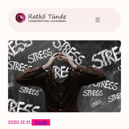
Ugrás
a
tartalomhoz
2020.12.31.
Egyéb