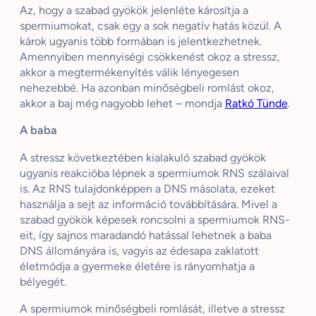
Az, hogy a szabad gyökök jelenléte károsítja a
spermiumokat, csak egy a sok negatív hatás közül. A
károk ugyanis több formában is jelentkezhetnek.
Amennyiben mennyiségi csökkenést okoz a stressz,
akkor a megtermékenyítés válik lényegesen
nehezebbé. Ha azonban
minőségbeli
romlást okoz,
akkor a baj még nagyobb lehet – mondja
Ratkó
Tünde
.
A baba
A stressz következtében kialakuló szabad gyökök
ugyanis reakcióba lépnek a spermiumok RNS szálaival
is. Az RNS tulajdonképpen a DNS másolata, ezeket
használja a sejt az információ továbbítására. Mivel a
szabad gyökök képesek roncsolni a spermiumok RNS-
eit, így sajnos maradandó hatással lehetnek a baba
DNS állományára is, vagyis az édesapa zaklatott
életmódja a gyermeke életére is rányomhatja a
bélyegét.
A spermiumok
minőségbeli
romlását, illetve a stressz