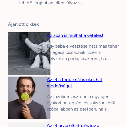
lehető legjobban
ellensúlyozza
.
Ajánlott cikkek
Az apán is múlhat a vetélés!
Egy baba elvesztése hatalmas teher
az egész családnak. Ezen a
helyzeten pedig csak ront, ha…
Az IR a férfiaknál is okozhat
meddőséget
Az inzulinrezisztencia egy igen
gyakori betegség, és sokszor kerül
szóba, abban az esetben, ha a…
Az IR orvosolható, és így a