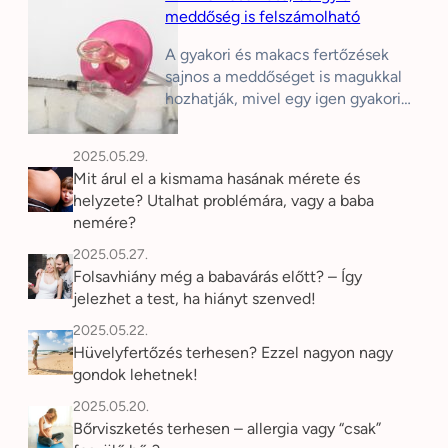
meddőség is felszámolható
A gyakori és makacs fertőzések
sajnos a meddőséget is magukkal
hozhatják, mivel egy igen gyakori…
2025.05.29.
Mit árul el a kismama hasának mérete és
helyzete? Utalhat problémára, vagy a baba
nemére?
2025.05.27.
Folsavhiány még a babavárás előtt? – Így
jelezhet a test, ha hiányt szenved!
2025.05.22.
Hüvelyfertőzés terhesen? Ezzel nagyon nagy
gondok lehetnek!
2025.05.20.
Bőrviszketés terhesen – allergia vagy “csak”