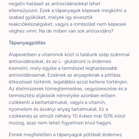
negatív hatásait az antioxidánsokkal lehet
ellensúlyozni. Ezek a tápanyagok képesek megkötni a
szabad gyököket, melyek így elvesztik
reakciókészségüket, vagyis a rombolást nem képesek
véghez vinni. Na de miben van sok antioxidáns?
Tápanyagpótlás
Alapesetben a vitaminok közt is találunk szép számmal
antioxidánsokat, és az L-
glutationt
is érdemes
kiemelni, mely egyike a természet leghatásosabb
antioxidánsainak. Ezeknek az anyagoknak a pótlása
étkezéssel történik, legalábbis azzal kellene történjen.
Az élelmiszerek tömegtermelése, vegyszerezése és a
termesztési eljárások némelyike azonban erősen
csökkenti a beltartalmukat, vagyis a vitamin,
nyomelem és ásványi anyag tartalmukat. Ez a
csökkenés az elmúlt néhány 10 évben már 50% körül
mozog, azaz nem lehet figyelmen kívül hagyni.
Ennek megfelelően a tápanyagok pótlását érdemes