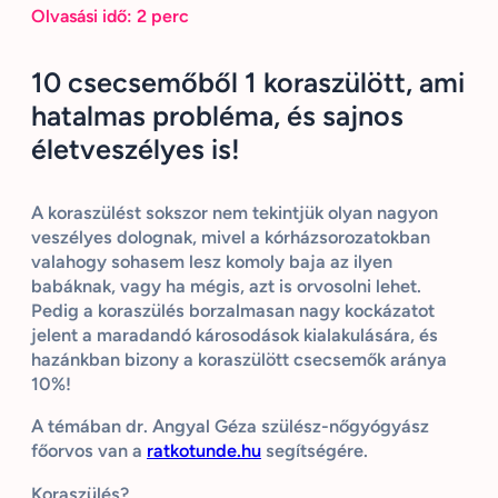
Olvasási idő:
2
perc
10 csecsemőből 1 koraszülött, ami
hatalmas probléma, és sajnos
életveszélyes is!
A koraszülést sokszor nem tekintjük olyan nagyon
veszélyes dolognak, mivel a kórházsorozatokban
valahogy sohasem lesz komoly baja az ilyen
babáknak, vagy ha mégis, azt is orvosolni lehet.
Pedig a koraszülés borzalmasan nagy kockázatot
jelent a maradandó károsodások kialakulására, és
hazánkban bizony a koraszülött csecsemők aránya
10%!
A témában dr. Angyal Géza szülész-nőgyógyász
főorvos van a
ratkotunde.hu
segítségére.
Koraszülés?