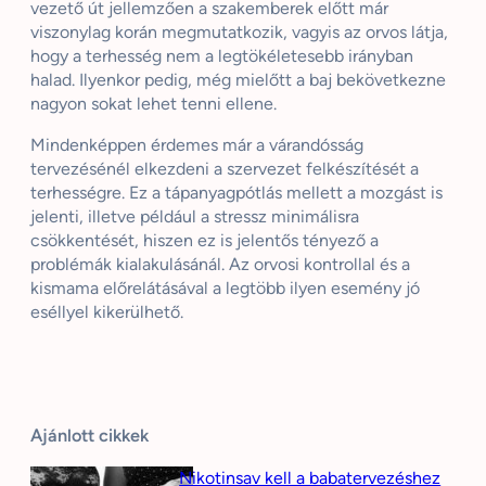
vezető út jellemzően a szakemberek előtt már
viszonylag korán megmutatkozik, vagyis az orvos látja,
hogy a terhesség nem a legtökéletesebb irányban
halad. Ilyenkor pedig, még mielőtt a baj bekövetkezne
nagyon sokat lehet tenni ellene.
Mindenképpen érdemes már a várandósság
tervezésénél elkezdeni a szervezet felkészítését a
terhességre. Ez a tápanyagpótlás mellett a mozgást is
jelenti, illetve például a stressz minimálisra
csökkentését, hiszen ez is jelentős tényező a
problémák kialakulásánál. Az orvosi kontrollal és a
kismama előrelátásával a legtöbb ilyen esemény jó
eséllyel kikerülhető.
Ajánlott cikkek
Nikotinsav kell a babatervezéshez