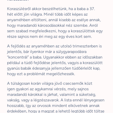
Koraszülésről akkor beszélhetünk, ha a baba a 37.
hét
előtt jön
világra. Minél több időt képes az
anyaméhben eltölteni, annál kisebb az esélye annak,
hogy maradandó károsodásokkal néz szembe. Arról
sem szabad megfeledkezni, hogy a koraszülöttek egy
része sajnos nem éri meg az egy éves kort sem.
A fejlődés az anyaméhben az utolsó trimeszterben is
jelentős, bár ilyenkor már a súlygyarapodásra
“koncentrál” a baba. Ugyanakkor ebben az időszakban
például a tüdő fejlődése jelentős, vagyis a koraszülött
gyanús babák édesanyja jellemzően tüdőérlelőt kap,
hogy ezt a problémát megelőzhessék.
A túlságosan korán világra jövő csecsemők közt
igen
gyakori az
agykamrai vérzés, mely sajnos
maradandó károkkal is járhat, valamint a süketség,
vakság, vagy a légzészavarok. A lista ennél lényegesen
hosszabb, így az orvosok mindent elkövetnek annak
érdekében, hogy a magzat a lehető legtöbb időt töltse