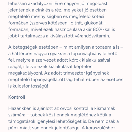
lehessen akadályozni. Erre nagyon jó megoldást
jelentenek a cink és a réz, melyeket jó esetben
megfelelő mennyiségben és megfelelő kötési
formában (szerves kötésben- citrát,
glükonát
–
formában, mivel ezek hasznosulása akár 80%-kal is
jobb) tartalmazza a kiválasztott várandósvitamin.
A betegségek esetében – mint amilyen a
toxaemia
is –
a háttérben nagyon gyakran a tápanyaghiány lelhető
fel, melyre a szervezet adott kórok kialakulásával
reagál, illetve ezek kialakulását képtelen
megakadályozni. Az adott trimeszter igényeinek
megfelelő tápanyagellátottság tehát ebben az esetben
is kulcsfontosságú!
Kontroll
Hazánkban is ajánlott az orvosi kontroll a kismamák
számára – többek közt ennek meglétéhez kötik a
támogatások igénylési lehetőségét is. De nem csak a
pénz miatt van ennek jelentősége. A koraszüléshez