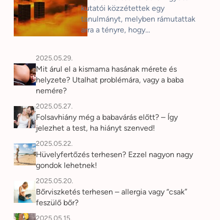
kutatói közzétettek egy
tanulmányt, melyben rámutattak
arra a tényre, hogy…
2025.05.29.
Mit árul el a kismama hasának mérete és
helyzete? Utalhat problémára, vagy a baba
nemére?
2025.05.27.
Folsavhiány még a babavárás előtt? – Így
jelezhet a test, ha hiányt szenved!
2025.05.22.
Hüvelyfertőzés terhesen? Ezzel nagyon nagy
gondok lehetnek!
2025.05.20.
Bőrviszketés terhesen – allergia vagy “csak”
feszülő bőr?
2025.05.15.