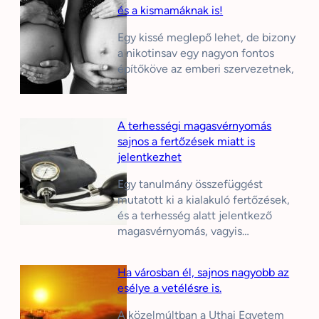
és a kismamáknak is!
Egy kissé meglepő lehet, de bizony
a nikotinsav egy nagyon fontos
építőköve az emberi szervezetnek,
…
A terhességi magasvérnyomás
sajnos a fertőzések miatt is
jelentkezhet
Egy tanulmány összefüggést
mutatott ki a kialakuló fertőzések,
és a terhesség alatt jelentkező
magasvérnyomás, vagyis…
Ha városban él, sajnos nagyobb az
esélye a vetélésre is.
A közelmúltban a Uthai Egyetem