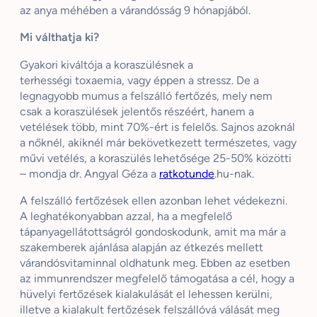
az anya méhében a várandósság 9 hónapjából.
Mi válthatja ki?
Gyakori kiváltója a koraszülésnek a
terhességi
toxaemia
, vagy éppen a stressz. De a
legnagyobb mumus a felszálló fertőzés, mely nem
csak a koraszülések jelentős részéért, hanem a
vetélések több, mint 70%-ért is felelős. Sajnos azoknál
a nőknél, akiknél már bekövetkezett természetes, vagy
művi vetélés, a koraszülés lehetősége 25-50% közötti
– mondja dr. Angyal Géza a
ratkotunde
.hu-
nak
.
A felszálló fertőzések ellen azonban lehet védekezni.
A leghatékonyabban azzal, ha a megfelelő
tápanyagellátottságról gondoskodunk, amit ma már a
szakemberek ajánlása alapján az étkezés mellett
várandósvitaminnal oldhatunk meg. Ebben az esetben
az immunrendszer megfelelő támogatása a cél, hogy a
hüvelyi fertőzések kialakulását el lehessen kerülni,
illetve a kialakult fertőzések felszállóvá válását meg