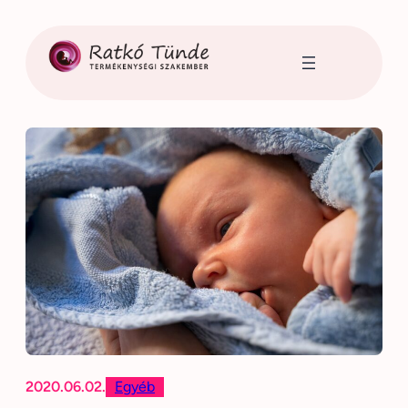
Ugrás
a
tartalomhoz
2020.06.02.
Egyéb