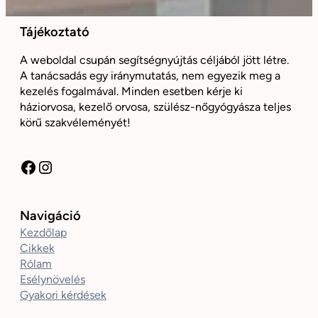
Tájékoztató
A weboldal csupán segítségnyújtás céljából jött létre.
A tanácsadás egy iránymutatás, nem egyezik meg a
kezelés fogalmával. Minden esetben kérje ki
háziorvosa, kezelő orvosa, szülész-nőgyógyásza teljes
körű szakvéleményét!
Facebook
Instagram
Navigáció
Kezdőlap
Cikkek
Rólam
Esélynövelés
Gyakori kérdések