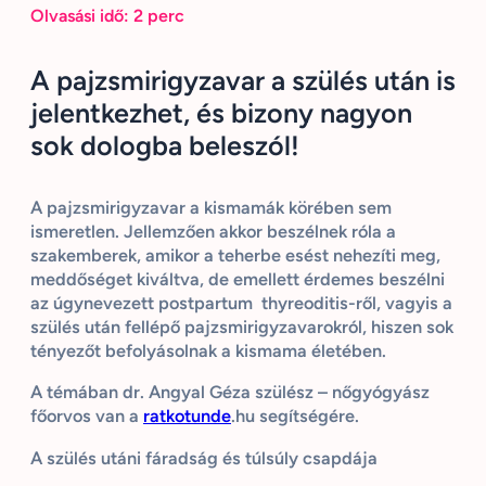
Olvasási idő:
2
perc
A pajzsmirigyzavar a szülés után is
jelentkezhet, és bizony nagyon
sok dologba beleszól!
A pajzsmirigyzavar a kismamák körében sem
ismeretlen. Jellemzően akkor beszélnek róla a
szakemberek, amikor a teherbe esést nehezíti meg,
meddőséget kiváltva, de emellett érdemes beszélni
az úgynevezett
postpartum
thyreoditis-ről
, vagyis a
szülés után fellépő pajzsmirigyzavarokról, hiszen sok
tényezőt befolyásolnak a kismama életében.
A témában dr. Angyal Géza szülész – nőgyógyász
főorvos van a
ratkotunde
.hu segítségére.
A szülés utáni fáradság és túlsúly csapdája