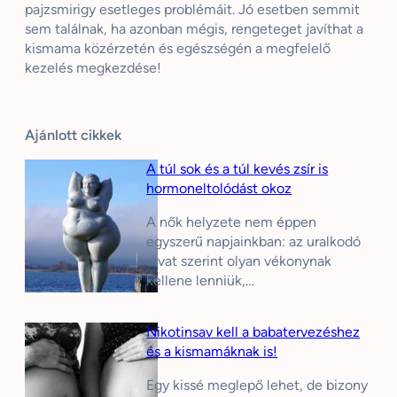
pajzsmirigy esetleges problémáit. Jó esetben semmit
sem találnak, ha azonban mégis, rengeteget javíthat a
kismama közérzetén és egészségén a megfelelő
kezelés megkezdése!
Ajánlott cikkek
A túl sok és a túl kevés zsír is
hormoneltolódást okoz
A nők helyzete nem éppen
egyszerű napjainkban: az uralkodó
divat szerint olyan vékonynak
kellene lenniük,…
Nikotinsav kell a babatervezéshez
és a kismamáknak is!
Egy kissé meglepő lehet, de bizony