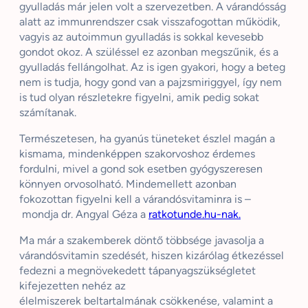
gyulladás már jelen volt a szervezetben. A várandósság
alatt az immunrendszer csak visszafogottan működik,
vagyis az autoimmun gyulladás is sokkal kevesebb
gondot okoz. A szüléssel ez azonban megszűnik, és a
gyulladás fellángolhat. Az is igen gyakori, hogy a beteg
nem is tudja, hogy gond van a pajzsmiriggyel, így nem
is tud olyan részletekre figyelni, amik pedig sokat
számítanak.
Természetesen, ha gyanús tüneteket észlel magán a
kismama, mindenképpen szakorvoshoz érdemes
fordulni, mivel a gond sok esetben gyógyszeresen
könnyen orvosolható. Mindemellett azonban
fokozottan figyelni kell a várandósvitaminra
is
–
mondja dr. Angyal Géza a
ratkotunde.hu-
nak
.
Ma már a szakemberek döntő többsége javasolja a
várandósvitamin szedését, hiszen kizárólag étkezéssel
fedezni a megnövekedett tápanyagszükségletet
kifejezetten nehéz az
élelmiszerek
beltartalmának
csökkenése, valamint a