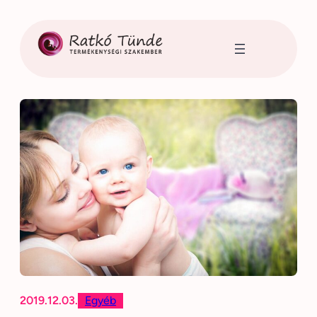
Ugrás
a
tartalomhoz
2019.12.03.
Egyéb