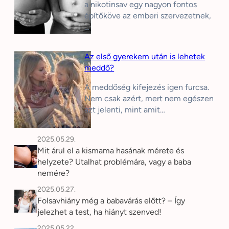
a nikotinsav egy nagyon fontos
építőköve az emberi szervezetnek,
…
Az első gyerekem után is lehetek
meddő?
A meddőség kifejezés igen furcsa.
Nem csak azért, mert nem egészen
azt jelenti, mint amit…
2025.05.29.
Mit árul el a kismama hasának mérete és
helyzete? Utalhat problémára, vagy a baba
nemére?
2025.05.27.
Folsavhiány még a babavárás előtt? – Így
jelezhet a test, ha hiányt szenved!
2025.05.22.