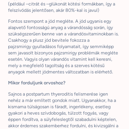
(például –
citrát
és –
glükonát
kötési formákban, így a
felszívódás jelentősen, akár 80%-kal is javul)
Fontos szempont a jód megléte. A jód ugyanis egy
alapvető fontosságú anyag a várandósság során, így
szükségszerűen benne van a várandósvitaminokban is.
Csakhogy a plusz jód bevitele fokozza a
pajzsmirigy
gyulladásos
folyamatait, így semmiképp
sem javasolt bizonyos pajzsmirigy problémák megléte
esetén. Vagyis olyan várandós vitamint kell keresni,
mely a megfelelő tagoltság és a szerves kötésű
anyagok mellett jódmentes változatban is elérhető.
Mikor forduljunk orvoshoz?
Sajnos a
postpartum
thyeroditis
felismerése igen
nehéz a már említett gondok miatt.
Ugyanakkor,
ha a
kismama túlságosan is fáradt, ingerlékeny, esetleg
gyakori a heves szívdobogás, túlzott fogyás, vagy
éppen fordítva, a súlyfeleslegtől szabadulni képtelen,
akkor érdemes szakemberhez fordulni, és kivizsgálni a