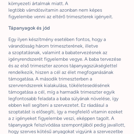
környezeti ártalmak miatt. A
legtöbb
várndósvitamin
azonban nem képes
figyelembe venni az eltérő trimeszterek igényeit.
Tápanyagok és jód
Egy ilyen készítmény esetében fontos, hogy a
várandósság három trimeszterének, illetve
a
szoptatásnak,
valamint a babatervezésnek az
igényrendszerét figyelembe vegye. A baba tervezése
és az első trimeszter azonos tápanyagszükséglettel
rendelkezik, hiszen a cél az élet megfoganásának
támogatása. A második trimeszterben a
szervrendszerek kialakulása, tökéletesedésének
támogatása a cél, míg a harmadik trimeszter egyik
legfontosabb feladata a baba súlyának növelése, így
ebben kell segíteni a szervezetet. Ez ráadásul a
szoptatást is elősegíti, így a megfelelő vitamin ezeket
a z igényeket figyelembe veszi,
eképpen
tagolt. A
tápanyagok felszívódása szempontjából pedig javallott,
hogy szerves kötésű anyagokat vigyünk a szervezetbe