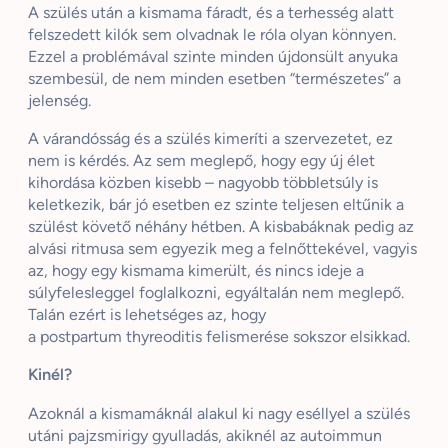
A szülés után a kismama fáradt, és a terhesség alatt
felszedett kilók sem olvadnak le róla olyan könnyen.
Ezzel a problémával szinte minden újdonsült anyuka
szembesül, de nem minden esetben “természetes” a
jelenség.
A várandósság és a szülés kimeríti a szervezetet, ez
nem is kérdés. Az sem meglepő, hogy egy új élet
kihordása közben kisebb – nagyobb többletsúly is
keletkezik, bár jó esetben ez szinte teljesen eltűnik a
szülést követő néhány hétben. A kisbabáknak pedig az
alvási ritmusa sem egyezik meg a felnőttekével, vagyis
az, hogy egy kismama kimerült, és nincs ideje a
súlyfelesleggel foglalkozni, egyáltalán nem meglepő.
Talán ezért is lehetséges az, hogy
a
postpartum
thyreoditis
felismerése sokszor elsikkad.
Kinél?
Azoknál a kismamáknál alakul ki nagy eséllyel a szülés
utáni pajzsmirigy gyulladás, akiknél az autoimmun