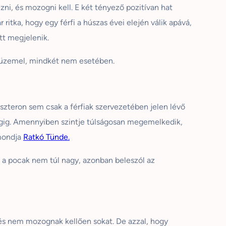
zni, és mozogni kell. E két tényező pozitívan hat
tka, hogy egy férfi a húszas évei elején válik apává,
tt megjelenik.
 üzemel, mindkét nem esetében.
zteron sem csak a férfiak szervezetében jelen lévő
gig. Amennyiben szintje túlságosan megemelkedik,
ondja
Ratkó
Tünde.
 a pocak nem túl nagy, azonban beleszól az
 és nem mozognak kellően sokat. De azzal, hogy