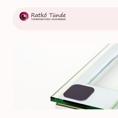
Ugrás
a
tartalomhoz