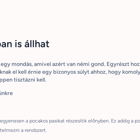
an is állhat
ja egy mondás, amivel azért van némi gond. Egyrészt hozz
iaknak el kell érnie egy bizonyos súlyt ahhoz, hogy komo
pen tisztázni kell.
ünkre
n egyenesen a pocakos pasikat részesítik előnyben. Ez addig a 
telmezni a rendszert.