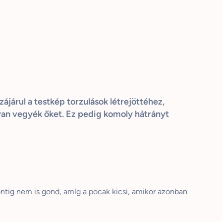
ájárul a testkép torzulások létrejöttéhez,
lyan vegyék őket. Ez pedig komoly hátr
á
nyt
pontig nem is gond, amíg a pocak kicsi, amikor azonban