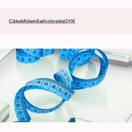
Cikkek
Rólam
Esélynövelés
GYIK