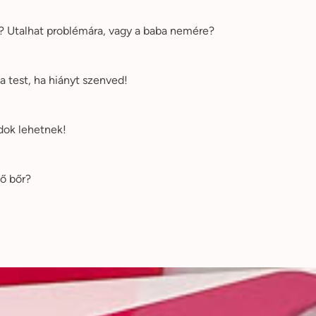
e? Utalhat problémára, vagy a baba nemére?
a test, ha hiányt szenved!
dok lehetnek!
lő bőr?