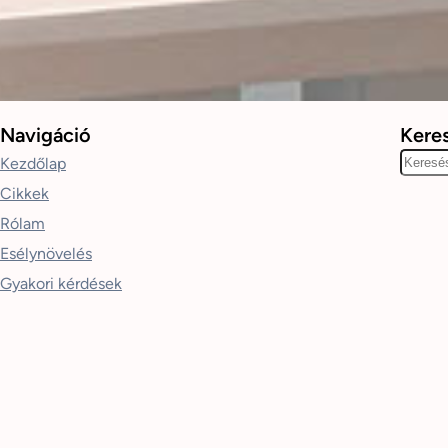
Navigáció
Kere
K
Kezdőlap
e
Cikkek
r
Rólam
e
Esélynövelés
s
Gyakori kérdések
é
s