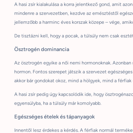
A hasi zsír kialakulása a korra jelentkező gond, amit az
mindenre a szervezetben, kezdve az emésztéstől egészen 
jellemzőbb a harminc éves korszak közepe – vége, amiko
De tisztázni kell, hogy a pocak, a túlsúly nem csak eszté
Ösztrogén dominancia
Az ösztrogén egyike a női nemi hormonoknak. Azonban n
hormon. Fontos szerepet játszik a szervezet egészség
akkor bár gondokat okoz, mind a hölgyek, mind a férfiak
A hasi zsír pedig úgy kapcsolódik ide, hogy ösztrogéna
egyensúlyba, ha a túlsúly már komolyabb.
Egészséges ételek és tápanyagok
Innentől lesz érdekes a kérdés. A férfiak normál termé