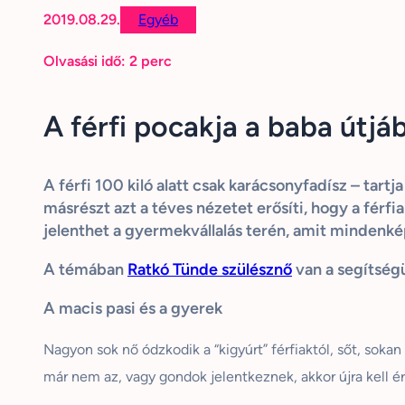
2019.08.29.
Egyéb
Olvasási idő:
2
perc
A férfi pocakja a baba útjáb
A férfi 100 kiló alatt csak karácsonyfadísz – tart
másrészt azt a téves nézetet erősíti, hogy a férf
jelenthet a gyermekvállalás terén, amit mindenkép
A témában
Ratkó
Tünde szülésznő
van a segítség
A macis pasi és a gyerek
Nagyon sok nő ódzkodik a “kigyúrt” férfiaktól, sőt, soka
már nem az, vagy gondok jelentkeznek, akkor újra kell ér