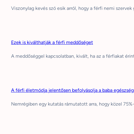
Viszonylag kevés szó esik arról, hogy a férfi nemi szervek
Ezek is kiválthatják a férfi meddőséget
A meddőséggel kapcsolatban, kivált, ha az a férfiakat éri
A férfi életmódja jelentősen befolyásolja a baba egészség
Nemrégiben egy kutatás rámutatott arra, hogy közel 75%