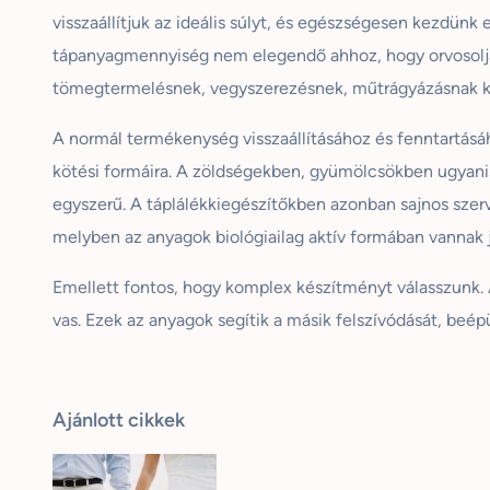
visszaállítjuk az ideális súlyt, és egészségesen kezdün
tápanyagmennyiség nem elegendő ahhoz, hogy orvosolja 
tömegtermelésnek, vegyszerezésnek, műtrágyázásnak 
A normál termékenység visszaállításához és fenntartásáh
kötési formáira. A zöldségekben, gyümölcsökben ugyanis 
egyszerű. A táplálékkiegészítőkben azonban sajnos szerv
melyben az anyagok biológiailag aktív formában vannak je
Emellett fontos, hogy komplex készítményt válasszunk. A
vas. Ezek az anyagok segítik a másik felszívódását, beép
Ajánlott cikkek