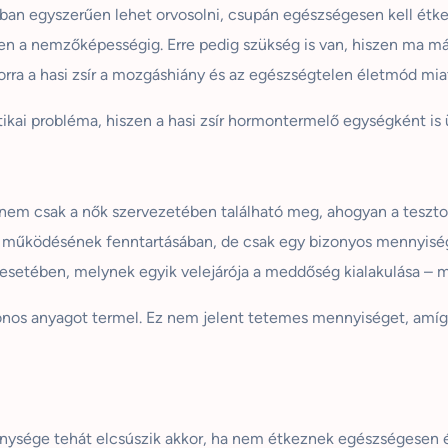
onban egyszerűen lehet orvosolni, csupán egészségesen kell étke
a nemzőképességig. Erre pedig szükség is van, hiszen ma már ri
rra a hasi zsír a mozgáshiány és az egészségtelen életmód mia
tikai probléma, hiszen a hasi zsír
ho
r
montermelő
egységként is
em csak a nők szervezetében található meg, ahogyan a tesztos
es működésének fenntartásában, de csak egy bizonyos mennyisé
 esetében, melynek egyik velejárója a meddőség kialakulása
– m
zonos anyagot termel. Ez nem jelent tetemes mennyiséget, amíg
kenysége tehát elcsúszik akkor, ha nem étkeznek egészségesen