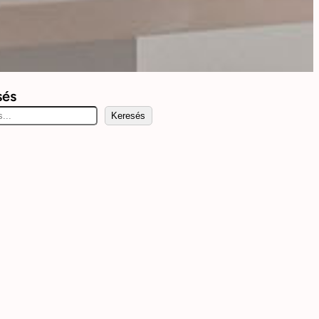
sés
Keresés