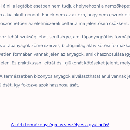
k el élni, a legtöbb esetben nem tudjuk helyrehozni a nemzőképe
a kialakult gondot. Ennek nem az az oka, hogy nem eszünk el
köszönhetően az élelmiszerek
beltartalma
jelentősen csökkent.
oz tehát szükség lehet segítségre, ami tápanyagpótlás formájáb
a tápanyagok zöme szerves, biológiailag aktív kötési formákkal
etlen formában vannak jelen az anyagok, amik hasznosulása így 
len. Ez praktikusan -citrát és –
glükonát
kötéseket jelent, mely
 természetben bizonyos anyagok elválaszthatatlanul vannak jele
ülését, így fokozva azok hasznosulását.
A férfi termékenységre is veszélyes a gyulladás!