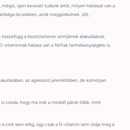
 mégis, igen keveset tudunk arról, milyen hatással van a
ilárdsága lecsökken, azok meggörbülnek, sőt,
összefügg a tesztoszteron szintjének alakulásával,
 D-vitaminnak hatása van a férfiak termékenységére is,
lakulásában, az agresszió jelenlétében, de komolyan
m is csoda, hogy ma már a meddő párok több, mint
a cink sem elég, úgy csak a D-vitamin sem oldja meg a