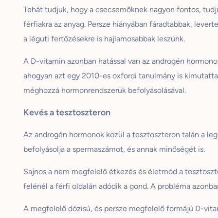
Tehát tudjuk, hogy a csecsemőknek nagyon fontos, tudjuk
férfiakra az anyag. Persze hiányában fáradtabbak, levert
a léguti fertőzésekre is hajlamosabbak leszünk.
A D-vitamin azonban hatással van az androgén hormonokra
ahogyan azt egy 2010-es oxfordi tanulmány is kimutatta.
méghozzá hormonrendszerük befolyásolásával.
Kevés a tesztoszteron
Az androgén hormonok közül a tesztoszteron talán a legi
befolyásolja a spermaszámot, és annak minőségét is.
Sajnos a nem megfelelő étkezés és életmód a tesztoszte
felénél a férfi oldalán adódik a gond. A probléma azonb
A megfelelő dózisú, és persze megfelelő formájú D-vit