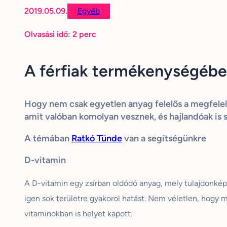
2019.05.09.
Egyéb
Olvasási idő:
2
perc
A férfiak termékenységében
Hogy nem csak egyetlen anyag felelős a megfelelő 
amit valóban komolyan vesznek, és
hajlandóak
is 
A témában
Ratkó
Tünde
van a segítségünkre
D-vitamin
A D-vitamin egy zsírban oldódó anyag, mely tulajdonkép
igen sok területre gyakorol hatást. Nem véletlen, hogy 
vitaminokban is helyet kapott.