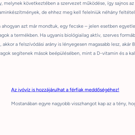
, melynek következtében a szervezet működése, így sajnos az s
vitaminkészítmények, de ehhez meg kell felelniük néhány feltét
 ahogyan azt már mondtuk, egy fecske – jelen esetben egyetle
gok a termékben. Ha ugyanis biológiailag aktív, szerves formában
k, akkor a felszívódási arány is lényegesen magasabb lesz, akár
agok segítenek mások beépülésében, mint a D-vitamin és a kalci
Az ivóvíz is hozzájárulhat a férfiak meddőségéhez!
Mostanában egyre nagyobb visszhangot kap az a tény, ho