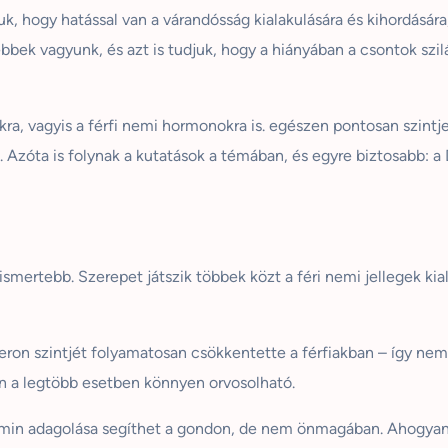
, hogy hatással van a várandósság kialakulására és kihordására,
ebbek vagyunk, és azt is tudjuk, hogy a hiányában a csontok sz
, vagyis a férfi nemi hormonokra is. egészen pontosan szintje 
 Azóta is folynak a kutatások a témában, és egyre biztosabb: a
smertebb. Szerepet játszik többek közt a féri nemi jellegek kia
ron szintjét folyamatosan csökkentette a férfiakban – így ne
an a legtöbb esetben könnyen orvosolható.
amin adagolása segíthet a gondon, de nem önmagában. Ahogyan 