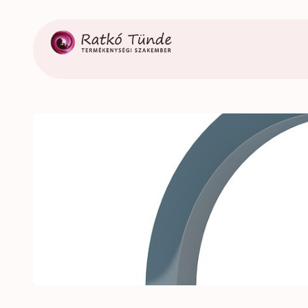
Ugrás
a
tartalomhoz