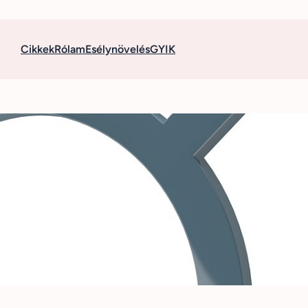
Cikkek
Rólam
Esélynövelés
GYIK