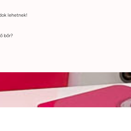
dok lehetnek!
lő bőr?