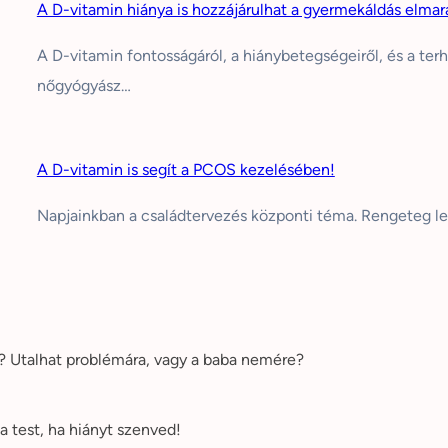
A D-vitamin hiánya is hozzájárulhat a gyermekáldás elma
A D-vitamin fontosságáról, a hiánybetegségeiről, és a ter
nőgyógyász…
A D-vitamin is segít a PCOS kezelésében!
Napjainkban a családtervezés központi téma. Rengeteg le
e? Utalhat problémára, vagy a baba nemére?
a test, ha hiányt szenved!