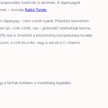
zaporodási funkciók is sérülnek. A tápanyagok
elnek. – mondja
Ratkó
Tünde.
n tápanyag – nem csinál nyarat. Másrészt kiemelten
 (pl.: cink-citrát, vas – glükonát) találhatóak benne,
 80%-kal is. Emellett a készítmény komplexitása tovább
um, a cink és a réz, vagy a vas és a C-vitamin
gy a férfiak körében a meddőség legalább…