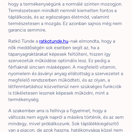
hogy a termékenységünk a normálé szinten mozogjon.
Természetesen mindkét nemnél kiemelten fontos a
táplálkozás, és az egészséges életmód, valamint
természetesen a mozgás. Ez azonban sajnos még nem
garancia semmire.
Ratkó Tünde a
ratkotunde.hu
-nak elmondta, hogy a
nők meddőségén sok esetben segít az, ha a
tápanyagraktárakat képesek feltölteni, hiszen így
szervezetük működése optimális lesz. Ez pedig a
férfiaknál sincsen másképpen. A megfelelő vitamin,
nyomelem és ásványi anyag ellátottság a szervezetet a
megfelelő rendszerben működteti, és az olyan, a
létfenntartáshoz közvetlenül nem szükséges funkciók
is tökéletesen lesznek képesek működni, mint a
termékenység.
A szakember arra is felhívja a figyelmet, hogy a
változás nem egyik napról a másikra történik, és az sem
mindegy, mivel próbálkozunk. Sok táplálékkiegészítő
van a piacon, de azok haszna, hatékonysága közel nem