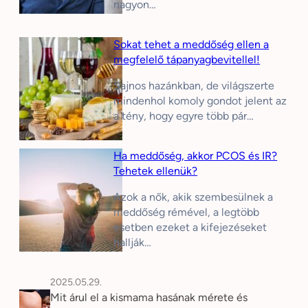
nagyon…
Sokat tehet a meddőség ellen a
megfelelő tápanyagbevitellel!
Sajnos hazánkban, de világszerte
mindenhol komoly gondot jelent az
a tény, hogy egyre több pár…
Ha meddőség, akkor PCOS és IR?
Tehetek ellenük?
Azok a nők, akik szembesülnek a
meddőség rémével, a legtöbb
esetben ezeket a kifejezéseket
hallják…
2025.05.29.
Mit árul el a kismama hasának mérete és