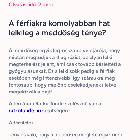
Olvasási idő:
2
perc
A férfiakra komolyabban hat
lelkileg a meddőség ténye?
A meddőség egyik legrosszabb velejárója, hogy
miután megtudjuk a diagnózist, az olyan lelki
megterhelést jelent, ami csak tovább késlelteti a
gyógyulásunkat. Ez a lelki sokk pedig a férfiak
esetében még intenzívebb, így számukra még
fontosabb, hogy mielőbb cselekedjenek illetve
megelőzzék a bajt!
A témában Ratkó Tünde szülésznő van a
ratkotunde.hu
segítségére.
A férfilélek
Tény és való, hogy a meddőség megléte egyik nem