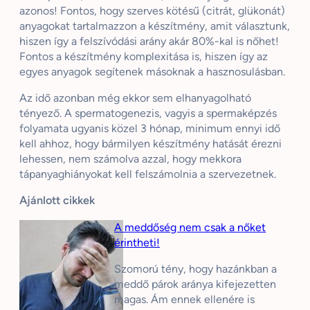
azonos! Fontos, hogy szerves kötésű (citrát, glükonát)
anyagokat tartalmazzon a készítmény, amit választunk,
hiszen így a felszívódási arány akár 80%-kal is nőhet!
Fontos a készítmény komplexitása is, hiszen így az
egyes anyagok segítenek másoknak a hasznosulásban.
Az idő azonban még ekkor sem elhanyagolható
tényező. A spermatogenezis, vagyis a spermaképzés
folyamata ugyanis közel 3 hónap, minimum ennyi idő
kell ahhoz, hogy bármilyen készítmény hatását érezni
lehessen, nem számolva azzal, hogy mekkora
tápanyaghiányokat kell felszámolnia a szervezetnek.
Ajánlott cikkek
A meddőség nem csak a nőket
érintheti!
Szomorú tény, hogy hazánkban a
meddő párok aránya kifejezetten
magas. Ám ennek ellenére is