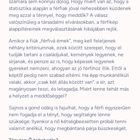
számára sem könnyű dolog. Hogy miért van az, hogy a
statisztika alapján a férfiak jóval nehezebben küzdenek
meg azzal a ténnyel, hogy meddők? A válasz
valószínűleg a társadalmi elvárásokban, a férfikép
alappilléreinek megválasztásának hibájában rejlik.
Amikor a fiúk „férfivá érnek”, meg kell feleljenek
néhány kritériumnak, ezek között szerepel, hogy el
tudják tartani a családjukat, kemények legyenek, ne
sírjanak, és persze az is, hogy képesek legyenek
gyereket nemzeni, ahogyan az jó férfihoz illik. Ettől a
képtől pedig nem szabad eltérni. Ha épp munkanélküli
valaki, akkor „csak két állás között van”. a sír, azt
magányosan teszi, és letagadja. Miért lenne tehát más
a helyzet a meddőséggel?
Sajnos a gond odáig is fajulhat, hogy a férfi egyszerűen
nem fogadja el a tényt, hogy segítségre lenne
szüksége. Ilyenkor a nő kétségbeesetten próbál tenni
valamit anélkül, hogy megbántaná párja büszkeségét.