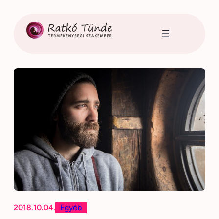
Ugrás
a
tartalomhoz
2018.10.04.
Egyéb