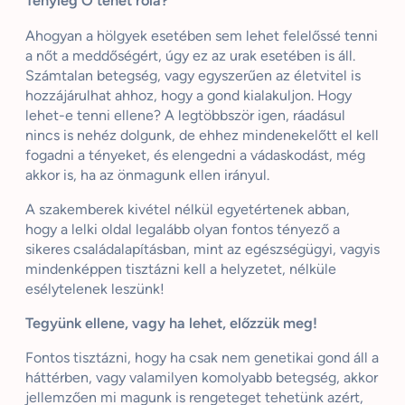
Tényleg Ő tehet róla?
Ahogyan a hölgyek esetében sem lehet felelőssé tenni
a nőt a meddőségért, úgy ez az urak esetében is áll.
Számtalan betegség, vagy egyszerűen az életvitel is
hozzájárulhat ahhoz, hogy a gond kialakuljon. Hogy
lehet-e tenni ellene? A legtöbbször igen, ráadásul
nincs is nehéz dolgunk, de ehhez mindenekelőtt el kell
fogadni a tényeket, és elengedni a vádaskodást, még
akkor is, ha az önmagunk ellen irányul.
A szakemberek kivétel nélkül egyetértenek abban,
hogy a lelki oldal legalább olyan fontos tényező a
sikeres családalapításban, mint az egészségügyi, vagyis
mindenképpen tisztázni kell a helyzetet, nélküle
esélytelenek leszünk!
Tegyünk ellene, vagy ha lehet, előzzük meg!
Fontos tisztázni, hogy ha csak nem genetikai gond áll a
háttérben, vagy valamilyen komolyabb betegség, akkor
jellemzően mi magunk is rengeteget tehetünk azért,