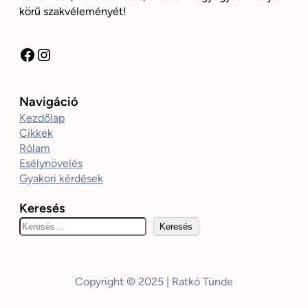
körű szakvéleményét!
Facebook
Instagram
Navigáció
Kezdőlap
Cikkek
Rólam
Esélynövelés
Gyakori kérdések
Keresés
K
Keresés
e
r
e
Copyright © 2025 | Ratkó Tünde
s
é