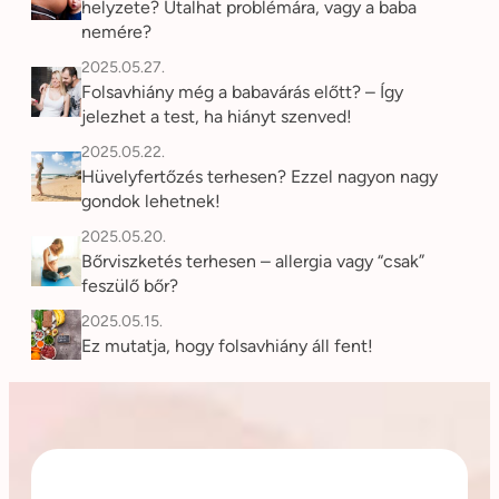
helyzete? Utalhat problémára, vagy a baba
nemére?
2025.05.27.
Folsavhiány még a babavárás előtt? – Így
jelezhet a test, ha hiányt szenved!
2025.05.22.
Hüvelyfertőzés terhesen? Ezzel nagyon nagy
gondok lehetnek!
2025.05.20.
Bőrviszketés terhesen – allergia vagy “csak”
feszülő bőr?
2025.05.15.
Ez mutatja, hogy folsavhiány áll fent!