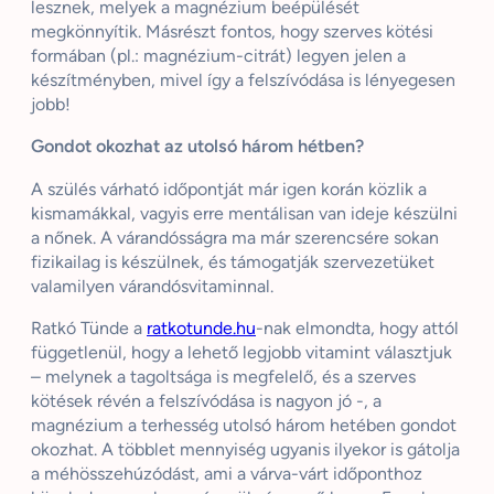
lesznek, melyek a magnézium beépülését
megkönnyítik. Másrészt fontos, hogy szerves kötési
formában (pl.: magnézium-citrát) legyen jelen a
készítményben, mivel így a felszívódása is lényegesen
jobb!
Gondot okozhat az utolsó három hétben?
A szülés várható időpontját már igen korán közlik a
kismamákkal, vagyis erre mentálisan van ideje készülni
a nőnek. A várandósságra ma már szerencsére sokan
fizikailag is készülnek, és támogatják szervezetüket
valamilyen várandósvitaminnal.
Ratkó Tünde a
ratkotunde.hu
-nak elmondta, hogy attól
függetlenül, hogy a lehető legjobb vitamint választjuk
– melynek a tagoltsága is megfelelő, és a szerves
kötések révén a felszívódása is nagyon jó -, a
magnézium a terhesség utolsó három hetében gondot
okozhat. A többlet mennyiség ugyanis ilyekor is gátolja
a méhösszehúzódást, ami a várva-várt időponthoz