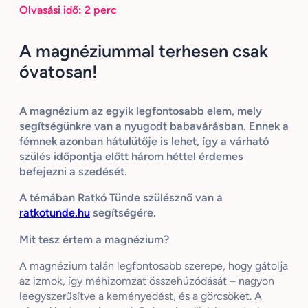
Olvasási idő:
2
perc
A magnéziummal terhesen csak
óvatosan!
A magnézium az egyik legfontosabb elem, mely
segítségünkre van a nyugodt babavárásban. Ennek a
fémnek azonban hátulütője is lehet, így a várható
szülés időpontja előtt három héttel érdemes
befejezni a szedését.
A témában Ratkó Tünde szülésznő van a
ratkotunde.hu
segítségére.
Mit tesz értem a magnézium?
A magnézium talán legfontosabb szerepe, hogy gátolja
az izmok, így méhizomzat összehúzódását – nagyon
leegyszerűsítve a keményedést, és a görcsöket. A