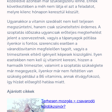
közeledve azonban már szükségszerű lenne. Ennek
következtében a méh nem látja el azt a feladatot,
melyre kilenc hónapon keresztül készült.
Ugyanakkor a vitamin szedését nem kell teljesen
megszüntetni, hanem csak szüneteltetni érdemes. A
szoptatás időszaka ugyancsak erőteljes megterhelést
jelent a szervezetnek, vagyis a tápanyagok pótlása
ilyenkor is fontos. szerencsés esetben a
várandósvitamin megfelelően tagolt, vagyis a
trimeszterek eltérő igényeit képesek kiszolgálni. Ilyen
esetekben nem kell új vitamint keresni, hiszen a
harmadik trimeszter, valamint a szoptatás szükséglete
már megegyezik, ilyenkor már nem feltétlen van
szükség például a B6 vitaminra, annak étvágyfokozó,
így hízást elősegítő hatása miatt.
Ajánlott cikkek
Terhesen mozgás = csavarodó
köldökzsinór?