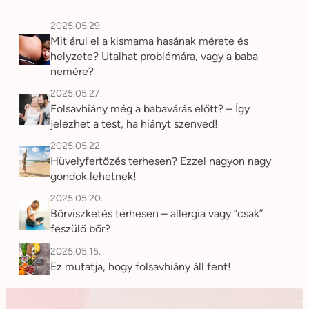
2025.05.29.
Mit árul el a kismama hasának mérete és
helyzete? Utalhat problémára, vagy a baba
nemére?
2025.05.27.
Folsavhiány még a babavárás előtt? – Így
jelezhet a test, ha hiányt szenved!
2025.05.22.
Hüvelyfertőzés terhesen? Ezzel nagyon nagy
gondok lehetnek!
2025.05.20.
Bőrviszketés terhesen – allergia vagy “csak”
feszülő bőr?
2025.05.15.
Ez mutatja, hogy folsavhiány áll fent!