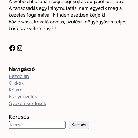
A weboldal csupán segítségnyújtás céljából jött létre.
A tanácsadás egy iránymutatás, nem egyezik meg a
kezelés fogalmával. Minden esetben kérje ki
háziorvosa, kezelő orvosa, szülész-nőgyógyásza teljes
körű szakvéleményét!
Facebook
Instagram
Navigáció
Kezdőlap
Cikkek
Rólam
Esélynövelés
Gyakori kérdések
Keresés
K
Keresés
e
r