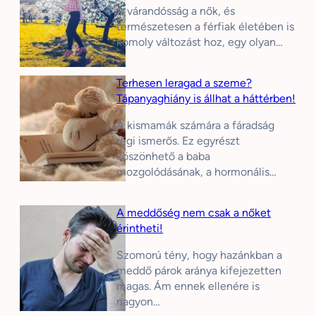
A várandósság a nők, és
természetesen a férfiak életében is
komoly változást hoz, egy olyan…
Terhesen leragad a szeme?
Tápanyaghiány is állhat a háttérben!
A kismamák számára a fáradság
régi ismerős. Ez egyrészt
köszönhető a baba
mozgolódásának, a hormonális…
A meddőség nem csak a nőket
érintheti!
Szomorú tény, hogy hazánkban a
meddő párok aránya kifejezetten
magas. Ám ennek ellenére is
nagyon…