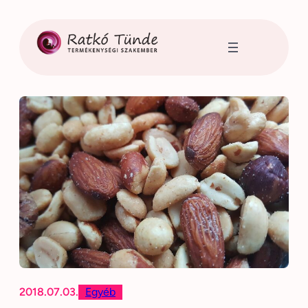
Ugrás
a
tartalomhoz
2018.07.03.
Egyéb