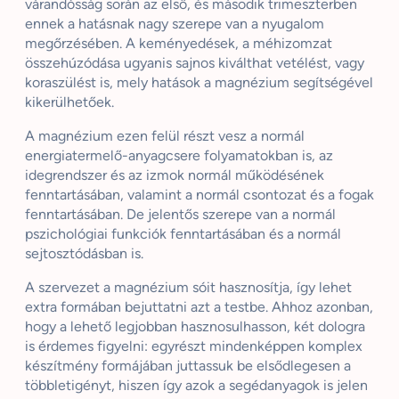
várandósság során az első, és második trimeszterben
ennek a hatásnak nagy szerepe van a nyugalom
megőrzésében. A keményedések, a méhizomzat
összehúzódása ugyanis sajnos kiválthat vetélést, vagy
koraszülést is, mely hatások a magnézium segítségével
kikerülhetőek.
A magnézium ezen felül részt vesz a normál
energiatermelő-anyagcsere folyamatokban is, az
idegrendszer és az izmok normál működésének
fenntartásában, valamint a normál csontozat és a fogak
fenntartásában. De jelentős szerepe van a normál
pszichológiai funkciók fenntartásában és a normál
sejtosztódásban is.
A szervezet a magnézium sóit hasznosítja, így lehet
extra formában bejuttatni azt a testbe. Ahhoz azonban,
hogy a lehető legjobban hasznosulhasson, két dologra
is érdemes figyelni: egyrészt mindenképpen komplex
készítmény formájában juttassuk be elsődlegesen a
többletigényt, hiszen így azok a segédanyagok is jelen