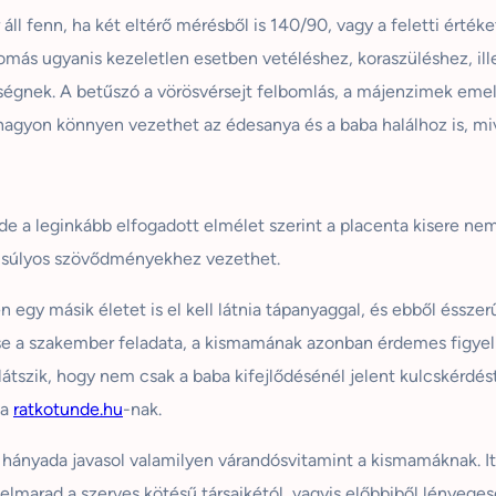
l fenn, ha két eltérő mérésből is 140/90, vagy a feletti érték
ás ugyanis kezeletlen esetben vetéléshez, koraszüléshez, ille
ségnek. A betűszó a vörösvérsejt felbomlás, a májenzimek eme
 nagyon könnyen vezethet az édesanya és a baba halálhoz is, miv
de a leginkább elfogadott elmélet szerint a placenta kisere n
n súlyos szövődményekhez vezethet.
 egy másik életet is el kell látnia tápanyaggal, és ebből éssze
se a szakember feladata, a kismamának azonban érdemes figye
átszik, hogy nem csak a baba kifejlődésénél jelent kulcskérdés
 a
ratkotunde.hu
-nak.
ányada javasol valamilyen várandósvitamint a kismamáknak. Itt
elmarad a szerves kötésű társaikétól, vagyis előbbiből lénye