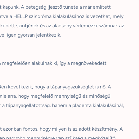
et kapunk. A betegség ijesztő tünete a már említett
tve a HELLP szindróma kialakulásához is vezethet, mely
lkedett szintjének és az alacsony vérlemezkeszámnak az
el igen gyorsan jelentkezik.
em megfelelően alakulnak ki, így a megnövekedett
rűen következik, hogy a tápanyagszükséglet is nő. A
lnie arra, hogy megfelelő mennyiségű és minőségű
t a tápanyagellátottság, hanem a placenta kialakulásánál,
 azonban fontos, hogy milyen is az adott készítmény. A
gesen nagyobb mennyiségre van szükség a megközelítő