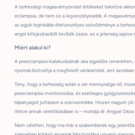
A terhességi magasvérnyomást értékeket tekintve akkor ál
eclampsia, de nem ez a legveszélyesebb. A magasvérnyom
az egyik leginkább életveszélyes szövődménye a terhes
angol kifejezéseiből tevődik össze. ez a jelenség sajnos
Miért alakul ki?
A preeclampsia kialakulásának oka egyelőre ismeretlen, 
nyomás biztosítja a megfelelő véráramlást, ami azonba
Tény, hogy a terhesség során a vér mennyisége nő, hiszen
preeclampsia monitorozása, és esetleges gyógyszerezé
tápanyagot juttasson a szervezetébe. Hiszen nagyon jól l
illetve annak vérellátásában is – mondja dr. Angyal Géza
Nem véletlen, hogy ma már a szakemberek egy jelentős h
szervetlen kötésű anyagok felszívódása ugyanis messze 