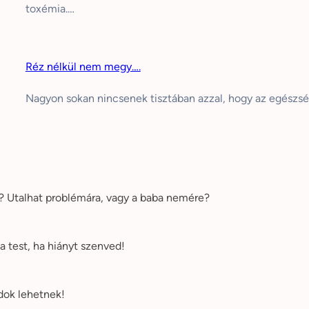
toxémia.…
Réz nélkül nem megy….
Nagyon sokan nincsenek tisztában azzal, hogy az egészs
e? Utalhat problémára, vagy a baba nemére?
a test, ha hiányt szenved!
dok lehetnek!