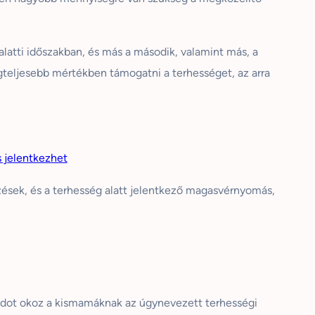
alatti időszakban, és más a második, valamint más, a
gteljesebb mértékben támogatni a terhességet, az arra
s jelentkezhet
zések, és a terhesség alatt jelentkező magasvérnyomás,
ndot okoz a kismamáknak az úgynevezett terhességi