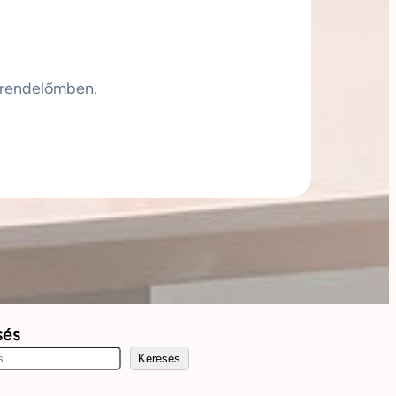
 rendelőmben.
sés
Keresés