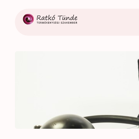
Ugrás
a
tartalomhoz