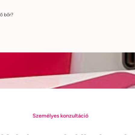
lő bőr?
Személyes konzultáció