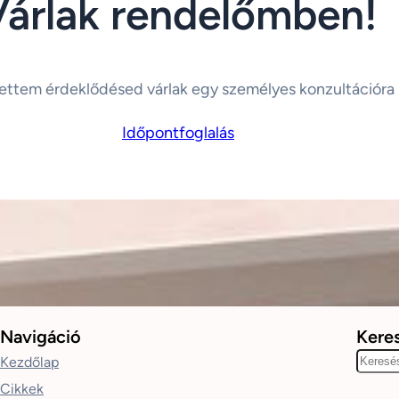
Várlak rendelőmben!
ettem érdeklődésed várlak egy személyes konzultációra
Időpontfoglalás
Navigáció
Kere
K
Kezdőlap
e
Cikkek