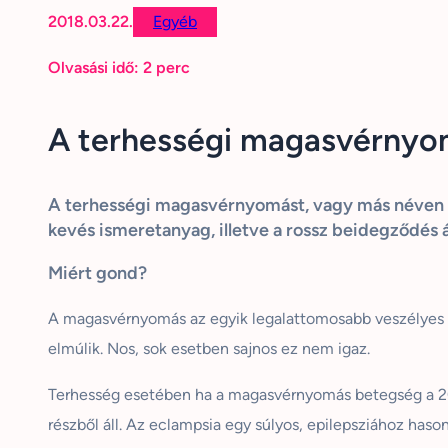
2018.03.22.
Egyéb
Olvasási idő:
2
perc
A terhességi magasvérnyom
A terhességi magasvérnyomást, vagy más néven p
kevés ismeretanyag, illetve a rossz beidegződés á
Miért gond?
A magasvérnyomás az egyik legalattomosabb veszélyes be
elmúlik. Nos, sok esetben sajnos ez nem igaz.
Terhesség esetében ha a magasvérnyomás betegség a 20. 
részből áll. Az eclampsia egy súlyos, epilepsziához has