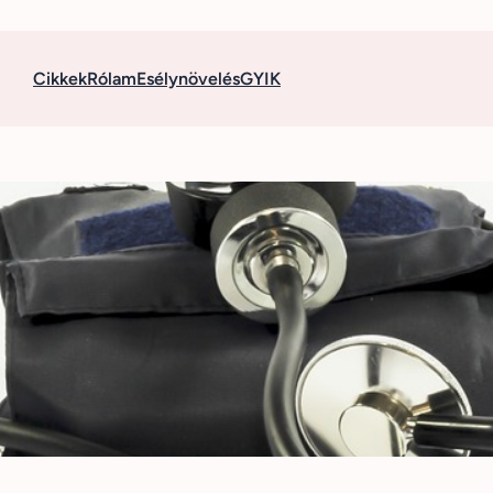
Cikkek
Rólam
Esélynövelés
GYIK