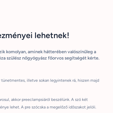
ezményei lehetnek!
ik komolyan, aminek hátterében valószínűleg a
za szülész nőgyógyász főorvos segítségét kérte.
tünetmentes, illetve sokan legyintenek rá, hiszen majd
osul, akkor preeclampsiáról beszélünk. A szó két
nye lehet. A pre szócska a megelőző időszakot jelöli.