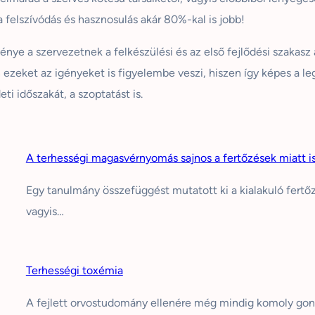
felszívódás és hasznosulás akár 80%-kal is jobb!
nye a szervezetnek a felkészülési és az első fejlődési szakasz 
ezeket az igényeket is figyelembe veszi, hiszen így képes a le
ti időszakát, a szoptatást is.
A terhességi magasvérnyomás sajnos a fertőzések miatt i
Egy tanulmány összefüggést mutatott ki a kialakuló fertő
vagyis…
Terhességi toxémia
A fejlett orvostudomány ellenére még mindig komoly go