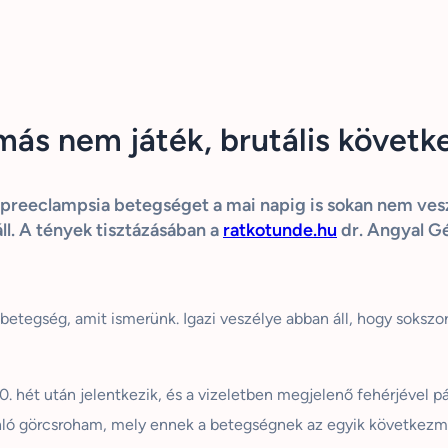
ás nem játék, brutális követk
reeclampsia betegséget a mai napig is sokan nem vesz
ll. A tények tisztázásában a
ratkotunde.hu
dr. Angyal Gé
tegség, amit ismerünk. Igazi veszélye abban áll, hogy sokszor 
hét után jelentkezik, és a vizeletben megjelenő fehérjével pár
onló görcsroham, mely ennek a betegségnek az egyik következmé