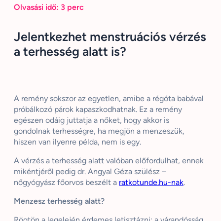
Olvasási idő:
3
perc
Jelentkezhet menstruációs vérzés
a terhesség alatt is?
A remény sokszor az egyetlen, amibe a régóta babával
próbálkozó párok kapaszkodhatnak. Ez a remény
egészen odáig juttatja a nőket, hogy akkor is
gondolnak terhességre, ha megjön a menzeszük,
hiszen van ilyenre példa, nem is egy.
A vérzés a terhesség alatt valóban előfordulhat, ennek
mikéntjéről pedig dr. Angyal Géza szülész –
nőgyógyász főorvos beszélt a
ratkotunde.hu-nak
.
Menzesz terhesség alatt?
Rögtön a legelején érdemes letisztázni: a várandósság