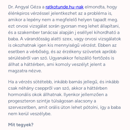
Dr. Angyal Géza a
ratkotunde.hu-nak
elmondta, hogy
élénkpiros vérzéssel jelentkezhet az a probléma is,
amikor a lepény nem a megfelelő helyen tapadt meg.
ezt orvosi vizsgálat során gyorsan meg lehet állapítani,
és a szakember tanácsai alapján j eséllyel kihordható a
baba. A várandósság alatti szex, vagy orvosi vizsgálatok
is okozhatnak igen kis mennyiségű vérzést. Ebben az
esetben a vérbőség, és az érzékeny szövetek apróbb
sérüléséről van szó. Ugyanakkor felszálló fertőzés is
állhat a háttérben, ami komoly veszélyt jelent a
magzatra nézve.
Ha a vérzés sötétebb, inkább barnás jellegű, és inkább
csak néhány cseppről van szó, akkor a háttérben
hormonális okok állhatnak. Ilyenkor jellemzően a
progeszteron szintje túlságosan alacsony a
szervezetben, amit orális úton lehet pótolni, így a baba
nem kerül veszélybe.
Mit tegyek?