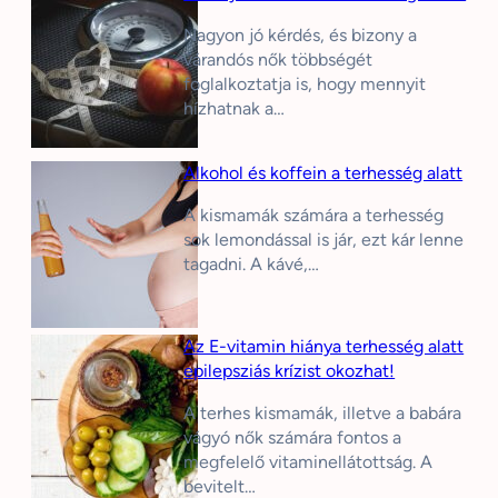
Nagyon jó kérdés, és bizony a
várandós nők többségét
foglalkoztatja is, hogy mennyit
hízhatnak a…
Alkohol és koffein a terhesség alatt
A kismamák számára a terhesség
sok lemondással is jár, ezt kár lenne
tagadni. A kávé,…
Az E-vitamin hiánya terhesség alatt
epilepsziás krízist okozhat!
A terhes kismamák, illetve a babára
vágyó nők számára fontos a
megfelelő vitaminellátottság. A
bevitelt…