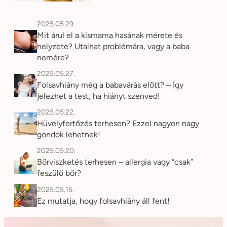
2025.05.29.
Mit árul el a kismama hasának mérete és
helyzete? Utalhat problémára, vagy a baba
nemére?
2025.05.27.
Folsavhiány még a babavárás előtt? – Így
jelezhet a test, ha hiányt szenved!
2025.05.22.
Hüvelyfertőzés terhesen? Ezzel nagyon nagy
gondok lehetnek!
2025.05.20.
Bőrviszketés terhesen – allergia vagy “csak”
feszülő bőr?
2025.05.15.
Ez mutatja, hogy folsavhiány áll fent!