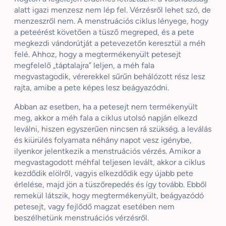
alatt igazi menzesz nem lép fel. Vérzésről lehet szó, de
menzeszről nem. A menstruációs ciklus lényege, hogy
a peteérést követően a tüsző megreped, és a pete
megkezdi vándorútját a petevezetőn keresztül a méh
felé. Ahhoz, hogy a megtermékenyült petesejt
megfelelő „táptalajra” leljen, a méh fala
megvastagodik, vérerekkel sűrűn behálózott rész lesz
rajta, amibe a pete képes lesz beágyazódni.
Abban az esetben, ha a petesejt nem termékenyült
meg, akkor a méh fala a ciklus utolsó napján elkezd
leválni, hiszen egyszerűen nincsen rá szükség. a leválás
és kiürülés folyamata néhány napot vesz igénybe,
ilyenkor jelentkezik a menstruációs vérzés. Amikor a
megvastagodott méhfal teljesen levált, akkor a ciklus
kezdődik elölről, vagyis elkezdődik egy újabb pete
érlelése, majd jön a tüszőrepedés és így tovább. Ebből
remekül látszik, hogy megtermékenyült, beágyazódó
petesejt, vagy fejlődő magzat esetében nem
beszélhetünk menstruációs vérzésről.