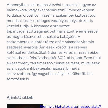
Amennyiben a kismama vérzést tapasztal, legyen az
bármekkora, vagy akár barnás színű, mindenképpen
forduljon orvoshoz, hiszen a szakember biztosat tud
mondani, és az esetleges veszélyes helyzeteket is
kezelni tudja. A kismama a szervezet
tápanyagellátottságának optimális szintre emelésével
és megtartásával tehet sokat a babájáért. A
szakemberek jelentős része ezért várandós vitamin
szedését javasolja. Ám ezek között is a szerves
kötéssel rendelkezőket érdemes keresni, hiszen ebben
az esetben a felszívódás akár 80%-al is jobb. Ezen felül
a készítmény tartalmazzon cinket és rezet, mivel ezek
az anyagok antibakteriális hatással bírnak a
szervezetben, így nagyobb eséllyel kerülhetők ki a
fertőzések is.
Ajánlott cikkek
Mennyit hízhatok a terhesség alatt?