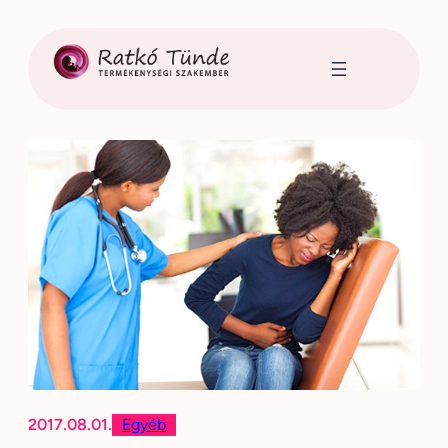
Ugrás
a
tartalomhoz
2017.08.01.
Egyéb