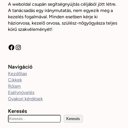
A weboldal csupán segítségnyújtás céljából jött létre.
A tanácsadás egy iránymutatás, nem egyezik meg a
kezelés fogalmával. Minden esetben kérje ki
háziorvosa, kezelő orvosa, szülész-nőgyógyásza teljes
körű szakvéleményét!
Facebook
Instagram
Navigáció
Kezdőlap
Cikkek
Rólam
Esélynövelés
Gyakori kérdések
Keresés
K
Keresés
e