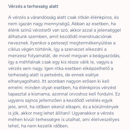
Vérzés a terhesség alatt
A vérzés a várandósság alatt csak ritkán élénkpiros, és
nem igazán nagy mennyiségű. Abban az esetben, ha
élénk színű vérzésről van szó, akkor azzal a jelenséggel
állhatunk szemben, amit kezdődő menstruációnak
neveznek. Ilyenkor a petesejt megtermékenyülése a
ciklus végén történik, így a szervezet elkezdni a
menzesz folyamatát, de mivel megvan a beágyazódás,
így a méhfalnak csak egy kis része válik le, vagyis a
vérzés sem nagy. Igen ritka esetben elképzelhető a
terhesség alatt is peteérés, de ennek esélye
elhanyagolható. Itt azonban nagyon erősen ki kell
emelni: minden olyan esetben, ha élénkpiros vérzést
tapasztal a kismama, azonnal orvoshoz kell fordulni. Ez
ugyanis sajnos jellemzően a kezdődő vetélés egyik
jele, amit, ha időben sikerül elkapni, és a körülmények
is jók, akkor meg lehet állítani! Ugyanakkor a vérzés
méhen kívüli terhességre is utalhat, ami életveszélyes
lehet, ha nem kezelik időben.